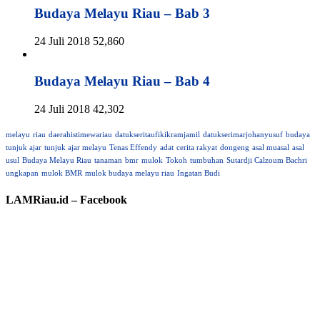
Budaya Melayu Riau – Bab 3
24 Juli 2018
52,860
Budaya Melayu Riau – Bab 4
24 Juli 2018
42,302
melayu
riau
daerahistimewariau
datukseritaufikikramjamil
datukserimarjohanyusuf
budaya
tunjuk ajar
tunjuk ajar melayu
Tenas Effendy
adat
cerita rakyat
dongeng
asal muasal
asal
usul
Budaya Melayu Riau
tanaman
bmr
mulok
Tokoh
tumbuhan
Sutardji Calzoum Bachri
ungkapan
mulok BMR
mulok budaya melayu riau
Ingatan Budi
LAMRiau.id – Facebook