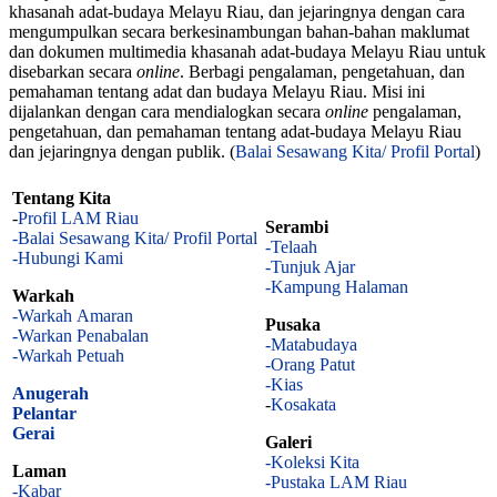
khasanah adat-budaya Melayu Riau, dan jejaringnya dengan cara
mengumpulkan secara berkesinambungan bahan-bahan maklumat
dan dokumen multimedia khasanah adat-budaya Melayu Riau untuk
disebarkan secara
online
. Berbagi pengalaman, pengetahuan, dan
pemahaman tentang adat dan budaya Melayu Riau. Misi ini
dijalankan dengan cara mendialogkan secara
online
pengalaman,
pengetahuan, dan pemahaman tentang adat-budaya Melayu Riau
dan jejaringnya dengan publik. (
Balai Sesawang Kita/ Profil Portal
)
Tentang Kita
-
Profil LAM Riau
Serambi
-Balai Sesawang Kita/ Profil Portal
-Telaah
-Hubungi Kami
-Tunjuk Ajar
-Kampung Halaman
Warkah
-Warkah Amaran
Pusaka
-Warkan Penabalan
-Matabudaya
-Warkah Petuah
-Orang Patut
-Kias
Anugerah
-
Kosakata
Pelantar
Gerai
Galeri
-Koleksi Kita
Laman
-Pustaka LAM Riau
-Kabar