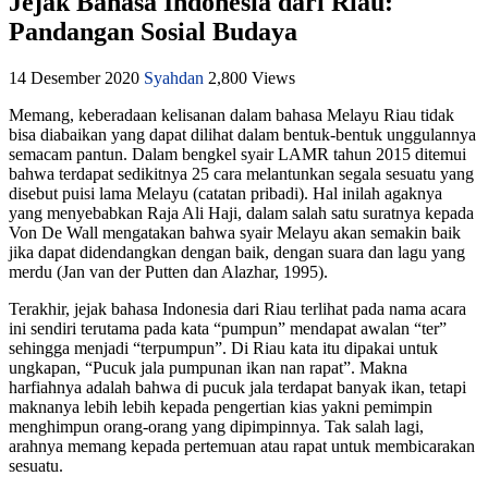
Jejak Bahasa Indonesia dari Riau:
Pandangan Sosial Budaya
14 Desember 2020
Syahdan
2,800 Views
Memang, keberadaan kelisanan dalam bahasa Melayu Riau tidak
bisa diabaikan yang dapat dilihat dalam bentuk-bentuk unggulannya
semacam pantun. Dalam bengkel syair LAMR tahun 2015 ditemui
bahwa terdapat sedikitnya 25 cara melantunkan segala sesuatu yang
disebut puisi lama Melayu (catatan pribadi). Hal inilah agaknya
yang menyebabkan Raja Ali Haji, dalam salah satu suratnya kepada
Von De Wall mengatakan bahwa syair Melayu akan semakin baik
jika dapat didendangkan dengan baik, dengan suara dan lagu yang
merdu (Jan van der Putten dan Alazhar, 1995).
Terakhir, jejak bahasa Indonesia dari Riau terlihat pada nama acara
ini sendiri terutama pada kata “pumpun” mendapat awalan “ter”
sehingga menjadi “terpumpun”. Di Riau kata itu dipakai untuk
ungkapan, “Pucuk jala pumpunan ikan nan rapat”. Makna
harfiahnya adalah bahwa di pucuk jala terdapat banyak ikan, tetapi
maknanya lebih lebih kepada pengertian kias yakni pemimpin
menghimpun orang-orang yang dipimpinnya. Tak salah lagi,
arahnya memang kepada pertemuan atau rapat untuk membicarakan
sesuatu.