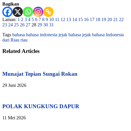
Bagikan
Laman:
1
2
3
4
5
6
7
8
9
10
11
12
13
14
15
16
17
18
19
20
21
22
23
24
25
26
27
28
29
30
31
Tags
bahasa
bahasa indonesia
jejak bahasa
jejak bahasa Indonesia
dari Riau
riau
Related Articles
Munajat Tepian Sungai Rokan
29 Juni 2026
POLAK KUNGKUNG DAPUR
11 Mei 2026