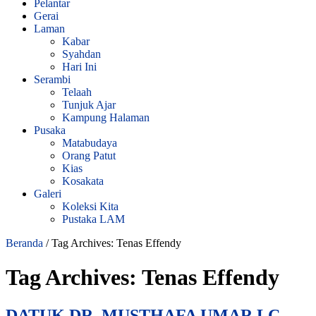
Pelantar
Gerai
Laman
Kabar
Syahdan
Hari Ini
Serambi
Telaah
Tunjuk Ajar
Kampung Halaman
Pusaka
Matabudaya
Orang Patut
Kias
Kosakata
Galeri
Koleksi Kita
Pustaka LAM
Beranda
/
Tag Archives: Tenas Effendy
Tag Archives:
Tenas Effendy
DATUK DR. MUSTHAFA UMAR LC.,