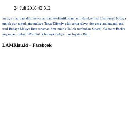
24 Juli 2018
42,312
melayu
riau
daerahistimewariau
datukseritaufikikramjamil
datukserimarjohanyusuf
budaya
tunjuk ajar
tunjuk ajar melayu
Tenas Effendy
adat
cerita rakyat
dongeng
asal muasal
asal
usul
Budaya Melayu Riau
tanaman
bmr
mulok
Tokoh
tumbuhan
Sutardji Calzoum Bachri
ungkapan
mulok BMR
mulok budaya melayu riau
Ingatan Budi
LAMRiau.id – Facebook