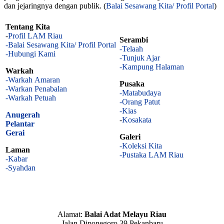
dan jejaringnya dengan publik. (
Balai Sesawang Kita/ Profil Portal
)
Tentang Kita
-
Profil LAM Riau
Serambi
-Balai Sesawang Kita/ Profil Portal
-Telaah
-Hubungi Kami
-Tunjuk Ajar
-Kampung Halaman
Warkah
-Warkah Amaran
Pusaka
-Warkan Penabalan
-Matabudaya
-Warkah Petuah
-Orang Patut
-Kias
Anugerah
-
Kosakata
Pelantar
Gerai
Galeri
-Koleksi Kita
Laman
-Pustaka LAM Riau
-Kabar
-Syahdan
Alamat:
Balai Adat Melayu Riau
Jalan Diponegoro 39 Pekanbaru