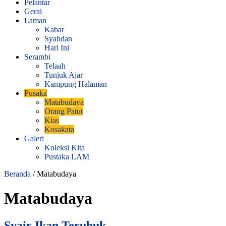
Pelantar
Gerai
Laman
Kabar
Syahdan
Hari Ini
Serambi
Telaah
Tunjuk Ajar
Kampung Halaman
Pusaka
Matabudaya
Orang Patut
Kias
Kosakata
Galeri
Koleksi Kita
Pustaka LAM
Beranda
/
Matabudaya
Matabudaya
Syair Ikan Terubuk