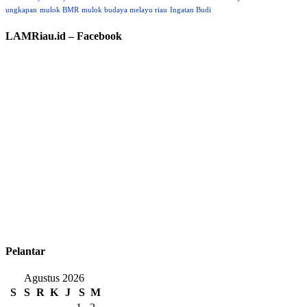
ungkapan
mulok BMR
mulok budaya melayu riau
Ingatan Budi
LAMRiau.id – Facebook
Pelantar
Agustus 2026
S
S
R
K
J
S
M