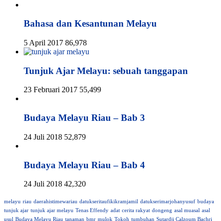
Bahasa dan Kesantunan Melayu
5 April 2017
86,978
Tunjuk Ajar Melayu: sebuah tanggapan
23 Februari 2017
55,499
Budaya Melayu Riau – Bab 3
24 Juli 2018
52,879
Budaya Melayu Riau – Bab 4
24 Juli 2018
42,320
melayu
riau
daerahistimewariau
datukseritaufikikramjamil
datukserimarjohanyusuf
budaya
tunjuk ajar
tunjuk ajar melayu
Tenas Effendy
adat
cerita rakyat
dongeng
asal muasal
asal
usul
Budaya Melayu Riau
tanaman
bmr
mulok
Tokoh
tumbuhan
Sutardji Calzoum Bachri