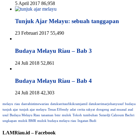
5 April 2017
86,958
Tunjuk Ajar Melayu: sebuah tanggapan
23 Februari 2017
55,490
Budaya Melayu Riau – Bab 3
24 Juli 2018
52,861
Budaya Melayu Riau – Bab 4
24 Juli 2018
42,303
melayu
riau
daerahistimewariau
datukseritaufikikramjamil
datukserimarjohanyusuf
budaya
tunjuk ajar
tunjuk ajar melayu
Tenas Effendy
adat
cerita rakyat
dongeng
asal muasal
asal
usul
Budaya Melayu Riau
tanaman
bmr
mulok
Tokoh
tumbuhan
Sutardji Calzoum Bachri
ungkapan
mulok BMR
mulok budaya melayu riau
Ingatan Budi
LAMRiau.id – Facebook