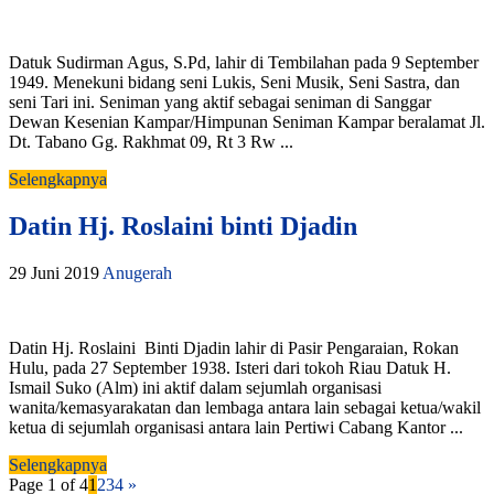
Datuk Sudirman Agus, S.Pd, lahir di Tembilahan pada 9 September
1949. Menekuni bidang seni Lukis, Seni Musik, Seni Sastra, dan
seni Tari ini. Seniman yang aktif sebagai seniman di Sanggar
Dewan Kesenian Kampar/Himpunan Seniman Kampar beralamat Jl.
Dt. Tabano Gg. Rakhmat 09, Rt 3 Rw ...
Selengkapnya
Datin Hj. Roslaini binti Djadin
29 Juni 2019
Anugerah
Datin Hj. Roslaini Binti Djadin lahir di Pasir Pengaraian, Rokan
Hulu, pada 27 September 1938. Isteri dari tokoh Riau Datuk H.
Ismail Suko (Alm) ini aktif dalam sejumlah organisasi
wanita/kemasyarakatan dan lembaga antara lain sebagai ketua/wakil
ketua di sejumlah organisasi antara lain Pertiwi Cabang Kantor ...
Selengkapnya
Page 1 of 4
1
2
3
4
»