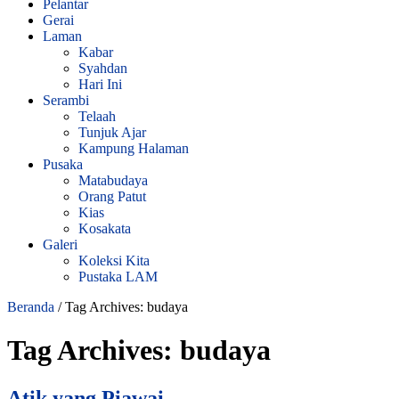
Pelantar
Gerai
Laman
Kabar
Syahdan
Hari Ini
Serambi
Telaah
Tunjuk Ajar
Kampung Halaman
Pusaka
Matabudaya
Orang Patut
Kias
Kosakata
Galeri
Koleksi Kita
Pustaka LAM
Beranda
/
Tag Archives: budaya
Tag Archives:
budaya
Atik yang Piawai