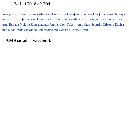
24 Juli 2018
42,304
melayu
riau
daerahistimewariau
datukseritaufikikramjamil
datukserimarjohanyusuf
budaya
tunjuk ajar
tunjuk ajar melayu
Tenas Effendy
adat
cerita rakyat
dongeng
asal muasal
asal
usul
Budaya Melayu Riau
tanaman
bmr
mulok
Tokoh
tumbuhan
Sutardji Calzoum Bachri
ungkapan
mulok BMR
mulok budaya melayu riau
Ingatan Budi
LAMRiau.id – Facebook