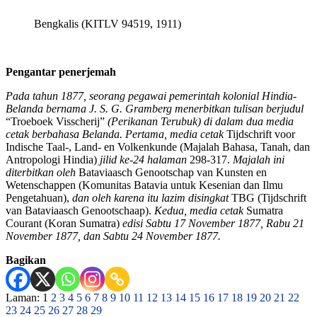
Bengkalis (KITLV 94519, 1911)
Pengantar penerjemah
Pada tahun 1877, seorang pegawai pemerintah kolonial Hindia-
Belanda bernama J. S. G. Gramberg menerbitkan tulisan berjudul
“Troeboek Visscherij”
(Perikanan Terubuk) di dalam dua media
cetak berbahasa Belanda. Pertama, media cetak
Tijdschrift voor
Indische Taal-, Land- en Volkenkunde (Majalah Bahasa, Tanah, dan
Antropologi Hindia)
jilid ke-24 halaman
298-317.
Majalah ini
diterbitkan oleh
Bataviaasch Genootschap van Kunsten en
Wetenschappen (Komunitas Batavia untuk Kesenian dan Ilmu
Pengetahuan),
dan oleh karena itu lazim disingkat
TBG (Tijdschrift
van Bataviaasch Genootschaap).
Kedua, media cetak
Sumatra
Courant (Koran Sumatra)
edisi Sabtu 17 November 1877, Rabu 21
November 1877, dan Sabtu 24 November 1877.
Bagikan
Laman: 1
2
3
4
5
6
7
8
9
10
11
12
13
14
15
16
17
18
19
20
21
22
23
24
25
26
27
28
29