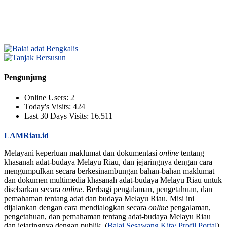
Pengunjung
Online Users:
2
Today's Visits:
424
Last 30 Days Visits:
16.511
LAMRiau.id
Melayani keperluan maklumat dan dokumentasi
online
tentang
khasanah adat-budaya Melayu Riau, dan jejaringnya dengan cara
mengumpulkan secara berkesinambungan bahan-bahan maklumat
dan dokumen multimedia khasanah adat-budaya Melayu Riau untuk
disebarkan secara
online
. Berbagi pengalaman, pengetahuan, dan
pemahaman tentang adat dan budaya Melayu Riau. Misi ini
dijalankan dengan cara mendialogkan secara
online
pengalaman,
pengetahuan, dan pemahaman tentang adat-budaya Melayu Riau
dan jejaringnya dengan publik. (
Balai Sesawang Kita/ Profil Portal
)