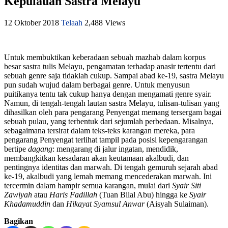
Kepulauan Sastra Melayu
12 Oktober 2018
Telaah
2,488 Views
Untuk membuktikan keberadaan sebuah mazhab dalam korpus
besar sastra tulis Melayu, pengamatan terhadap anasir tertentu dari
sebuah genre saja tidaklah cukup. Sampai abad ke-19, sastra Melayu
pun sudah wujud dalam berbagai genre. Untuk menyusun
puitikanya tentu tak cukup hanya dengan mengamati genre syair.
Namun, di tengah-tengah lautan sastra Melayu, tulisan-tulisan yang
dihasilkan oleh para pengarang Penyengat memang tersergam bagai
sebuah pulau, yang terbentuk dari sejumlah perbedaan. Misalnya,
sebagaimana tersirat dalam teks-teks karangan mereka, para
pengarang Penyengat terlihat tampil pada posisi kepengarangan
bertipe
dagang
: mengarang di jalur ingatan, mendidik,
membangkitkan kesadaran akan keutamaan akalbudi, dan
pentingnya identitas dan marwah. Di tengah gemuruh sejarah abad
ke-19, akalbudi yang lemah memang mencederakan marwah. Ini
tercermin dalam hampir semua karangan, mulai dari
Syair Siti
Zawiyah
atau
Haris Fadillah
(Tuan Bilal Abu) hingga ke
Syair
Khadamuddin
dan
Hikayat Syamsul Anwar
(Aisyah Sulaiman).
Bagikan