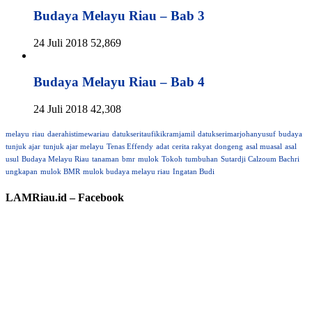
Budaya Melayu Riau – Bab 3
24 Juli 2018
52,869
Budaya Melayu Riau – Bab 4
24 Juli 2018
42,308
melayu
riau
daerahistimewariau
datukseritaufikikramjamil
datukserimarjohanyusuf
budaya
tunjuk ajar
tunjuk ajar melayu
Tenas Effendy
adat
cerita rakyat
dongeng
asal muasal
asal
usul
Budaya Melayu Riau
tanaman
bmr
mulok
Tokoh
tumbuhan
Sutardji Calzoum Bachri
ungkapan
mulok BMR
mulok budaya melayu riau
Ingatan Budi
LAMRiau.id – Facebook