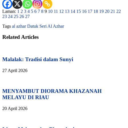
Laman:
1
2
3
4
5
6
7
8
9
10
11
12
13
14
15
16
17
18
19
20
21
22
23
24
25
26
27
Tags
al azhar
Datuk Seri Al Azhar
Related Articles
Malalak: Tradisi dalam Sunyi
27 April 2026
MENYAMBUT DIORAMA KHAZANAH
MELAYU DI RIAU
20 April 2026