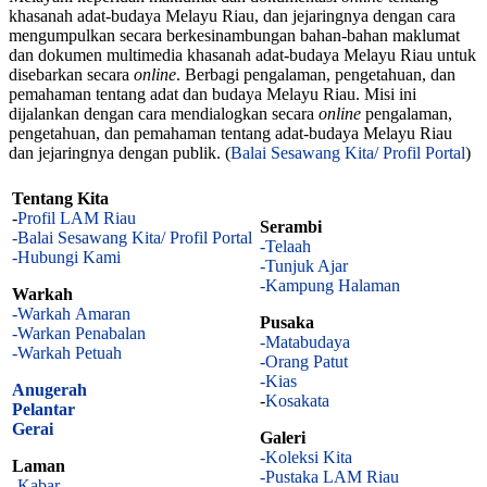
khasanah adat-budaya Melayu Riau, dan jejaringnya dengan cara
mengumpulkan secara berkesinambungan bahan-bahan maklumat
dan dokumen multimedia khasanah adat-budaya Melayu Riau untuk
disebarkan secara
online
. Berbagi pengalaman, pengetahuan, dan
pemahaman tentang adat dan budaya Melayu Riau. Misi ini
dijalankan dengan cara mendialogkan secara
online
pengalaman,
pengetahuan, dan pemahaman tentang adat-budaya Melayu Riau
dan jejaringnya dengan publik. (
Balai Sesawang Kita/ Profil Portal
)
Tentang Kita
-
Profil LAM Riau
Serambi
-Balai Sesawang Kita/ Profil Portal
-Telaah
-Hubungi Kami
-Tunjuk Ajar
-Kampung Halaman
Warkah
-Warkah Amaran
Pusaka
-Warkan Penabalan
-Matabudaya
-Warkah Petuah
-Orang Patut
-Kias
Anugerah
-
Kosakata
Pelantar
Gerai
Galeri
-Koleksi Kita
Laman
-Pustaka LAM Riau
-Kabar