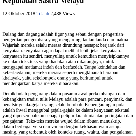
Kepulauan Sastra Melayu
12 Oktober 2018
Telaah
2,488 Views
Dalang dan dagang adalah figur yang sebati dengan pengertian-
pengertian pengembara yang mengarungi lautan tanda dan makna.
Wajarlah mereka selalu merasa dirundung nestapa: berjarak dari
kenyataan-kenyataan agar dapat melihat lebih jelas kenyataan-
kenyataan itu sendiri, menyuling untuk kemudian menyisipkannya
ke dalam teks-teks yang diadakan atau dikarangnya, untuk
menggapai matlamat indah dan berfaedah. Tanpa keindahan dan
keberfaedahan, mereka merasa seperti mengkhianati harapan
khalayak, yaitu sekelompok orang yang berkumpul untuk
mendengarkan karya mereka dibacakan.
Demikianlah pengarang dalam pusaran awal perkembangan dan
kebangkitan tradisi tulis Melayu adalah para pencari, penyimak, dan
penafsir gejala-gejala yang selalu berubah. Kepengarangan pula
adalah ihwal menggubal gejala-gejala ke dalam kenyataan tekstual,
yang dipersembahkan sebagai pelipur lara dunia atau peringatan dan
pengajaran. Teks-teks mereka wujud dalam ribuan manuskrip,
dalam berbagai versi dan varian dengan kekhasannya masing-
masing, yang terbentuk oleh konteks ruang, waktu, dan pengalaman