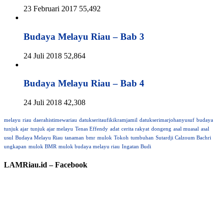
23 Februari 2017
55,492
Budaya Melayu Riau – Bab 3
24 Juli 2018
52,864
Budaya Melayu Riau – Bab 4
24 Juli 2018
42,308
melayu
riau
daerahistimewariau
datukseritaufikikramjamil
datukserimarjohanyusuf
budaya
tunjuk ajar
tunjuk ajar melayu
Tenas Effendy
adat
cerita rakyat
dongeng
asal muasal
asal
usul
Budaya Melayu Riau
tanaman
bmr
mulok
Tokoh
tumbuhan
Sutardji Calzoum Bachri
ungkapan
mulok BMR
mulok budaya melayu riau
Ingatan Budi
LAMRiau.id – Facebook