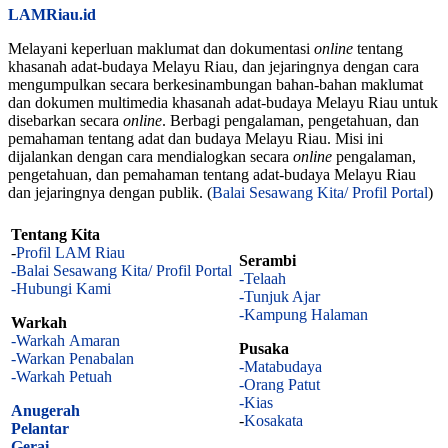
LAMRiau.id
Melayani keperluan maklumat dan dokumentasi
online
tentang
khasanah adat-budaya Melayu Riau, dan jejaringnya dengan cara
mengumpulkan secara berkesinambungan bahan-bahan maklumat
dan dokumen multimedia khasanah adat-budaya Melayu Riau untuk
disebarkan secara
online
. Berbagi pengalaman, pengetahuan, dan
pemahaman tentang adat dan budaya Melayu Riau. Misi ini
dijalankan dengan cara mendialogkan secara
online
pengalaman,
pengetahuan, dan pemahaman tentang adat-budaya Melayu Riau
dan jejaringnya dengan publik. (
Balai Sesawang Kita/ Profil Portal
)
Tentang Kita
-
Profil LAM Riau
Serambi
-Balai Sesawang Kita/ Profil Portal
-Telaah
-Hubungi Kami
-Tunjuk Ajar
-Kampung Halaman
Warkah
-Warkah Amaran
Pusaka
-Warkan Penabalan
-Matabudaya
-Warkah Petuah
-Orang Patut
-Kias
Anugerah
-
Kosakata
Pelantar
Gerai