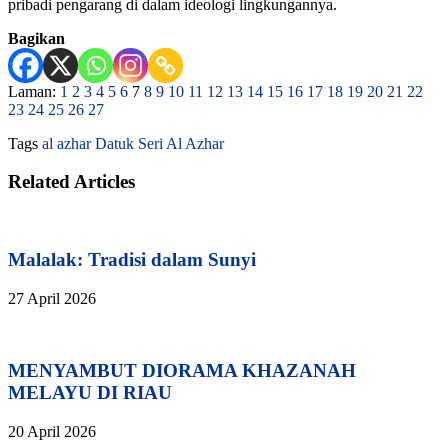
pribadi pengarang di dalam ideologi lingkungannya.
Bagikan
Laman:
1
2
3
4
5
6
7
8
9
10
11
12
13
14
15
16
17
18
19
20
21
22
23
24
25
26
27
Tags
al azhar
Datuk Seri Al Azhar
Related Articles
Malalak: Tradisi dalam Sunyi
27 April 2026
MENYAMBUT DIORAMA KHAZANAH
MELAYU DI RIAU
20 April 2026