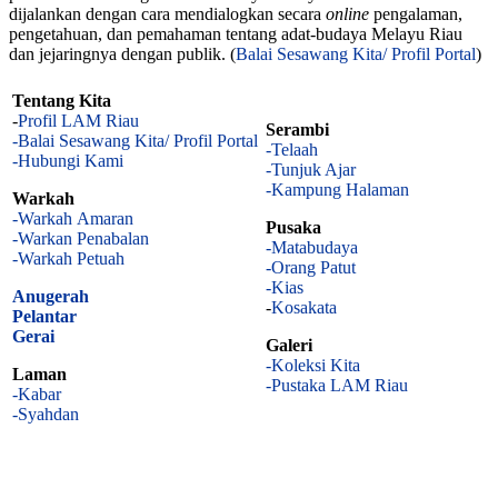
dijalankan dengan cara mendialogkan secara
online
pengalaman,
pengetahuan, dan pemahaman tentang adat-budaya Melayu Riau
dan jejaringnya dengan publik. (
Balai Sesawang Kita/ Profil Portal
)
Tentang Kita
-
Profil LAM Riau
Serambi
-Balai Sesawang Kita/ Profil Portal
-Telaah
-Hubungi Kami
-Tunjuk Ajar
-Kampung Halaman
Warkah
-Warkah Amaran
Pusaka
-Warkan Penabalan
-Matabudaya
-Warkah Petuah
-Orang Patut
-Kias
Anugerah
-
Kosakata
Pelantar
Gerai
Galeri
-Koleksi Kita
Laman
-Pustaka LAM Riau
-Kabar
-Syahdan