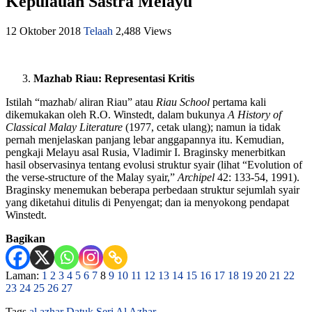
Kepulauan Sastra Melayu
12 Oktober 2018
Telaah
2,488 Views
Mazhab Riau: Representasi Kritis
Istilah “mazhab/ aliran Riau” atau
Riau School
pertama kali
dikemukakan oleh R.O. Winstedt, dalam bukunya
A History of
Classical Malay Literature
(1977, cetak ulang); namun ia tidak
pernah menjelaskan panjang lebar anggapannya itu. Kemudian,
pengkaji Melayu asal Rusia, Vladimir I. Braginsky menerbitkan
hasil observasinya tentang evolusi struktur syair (lihat “Evolution of
the verse-structure of the Malay syair,”
Archipel
42: 133-54, 1991).
Braginsky menemukan beberapa perbedaan struktur sejumlah syair
yang diketahui ditulis di Penyengat; dan ia menyokong pendapat
Winstedt.
Bagikan
Laman:
1
2
3
4
5
6
7
8
9
10
11
12
13
14
15
16
17
18
19
20
21
22
23
24
25
26
27
Tags
al azhar
Datuk Seri Al Azhar