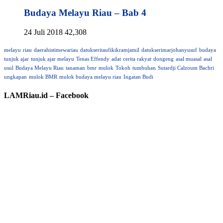
Budaya Melayu Riau – Bab 4
24 Juli 2018
42,308
melayu
riau
daerahistimewariau
datukseritaufikikramjamil
datukserimarjohanyusuf
budaya
tunjuk ajar
tunjuk ajar melayu
Tenas Effendy
adat
cerita rakyat
dongeng
asal muasal
asal
usul
Budaya Melayu Riau
tanaman
bmr
mulok
Tokoh
tumbuhan
Sutardji Calzoum Bachri
ungkapan
mulok BMR
mulok budaya melayu riau
Ingatan Budi
LAMRiau.id – Facebook