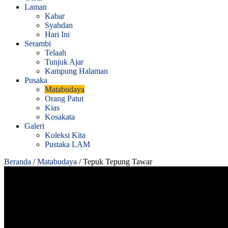
Laman
Kabar
Syahdan
Hari Ini
Serambi
Telaah
Tunjuk Ajar
Kampung Halaman
Pusaka
Matabudaya
Orang Patut
Kias
Kosakata
Galeri
Koleksi Kita
Pustaka LAM
Beranda
/
Matabudaya
/
Tepuk Tepung Tawar