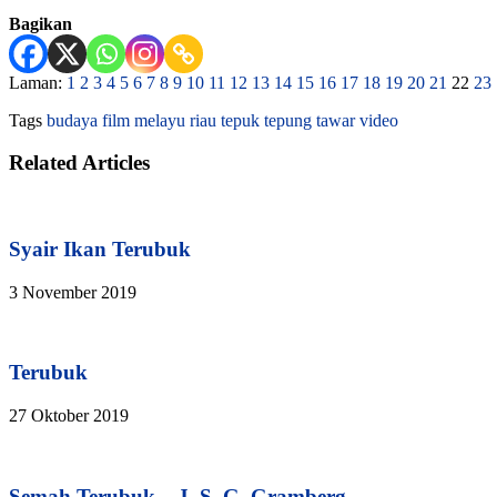
Bagikan
Laman:
1
2
3
4
5
6
7
8
9
10
11
12
13
14
15
16
17
18
19
20
21
22
23
Tags
budaya
film
melayu
riau
tepuk tepung tawar
video
Related Articles
Syair Ikan Terubuk
3 November 2019
Terubuk
27 Oktober 2019
Semah Terubuk – J. S. G. Gramberg