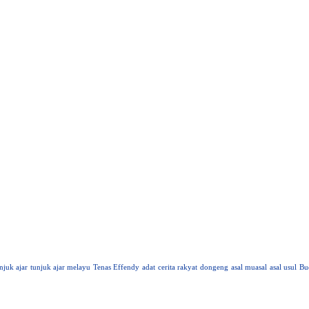
njuk ajar
tunjuk ajar melayu
Tenas Effendy
adat
cerita rakyat
dongeng
asal muasal
asal usul
Bu