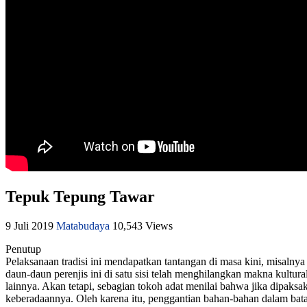
Tepuk Tepung Tawar
9 Juli 2019
Matabudaya
10,543 Views
Penutup
Pelaksanaan tradisi ini mendapatkan tantangan di masa kini, misalny
daun-daun perenjis ini di satu sisi telah menghilangkan makna kult
lainnya. Akan tetapi, sebagian tokoh adat menilai bahwa jika dipaks
keberadaannya. Oleh karena itu, penggantian bahan-bahan dalam bata