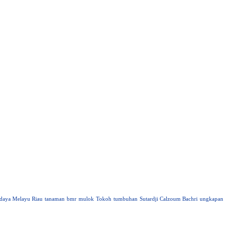
daya Melayu Riau
tanaman
bmr
mulok
Tokoh
tumbuhan
Sutardji Calzoum Bachri
ungkapan