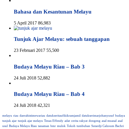
Bahasa dan Kesantunan Melayu
5 April 2017
86,983
Tunjuk Ajar Melayu: sebuah tanggapan
23 Februari 2017
55,500
Budaya Melayu Riau – Bab 3
24 Juli 2018
52,882
Budaya Melayu Riau – Bab 4
24 Juli 2018
42,321
melayu
riau
daerahistimewariau
datukseritaufikikramjamil
datukserimarjohanyusuf
budaya
tunjuk ajar
tunjuk ajar melayu
Tenas Effendy
adat
cerita rakyat
dongeng
asal muasal
asal
usul
Budaya Melayu Riau
tanaman
bmr
mulok
Tokoh
tumbuhan
Sutardji Calzoum Bachri