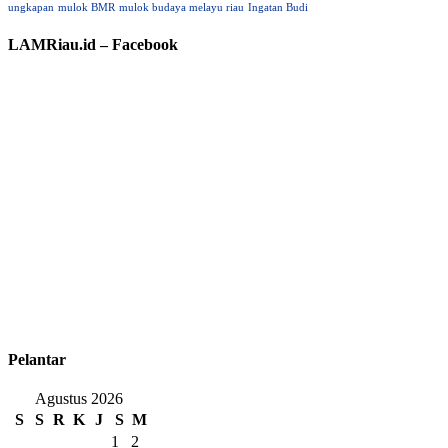
ungkapan
mulok BMR
mulok budaya melayu riau
Ingatan Budi
LAMRiau.id – Facebook
Pelantar
Agustus 2026
S
S
R
K
J
S
M
1
2