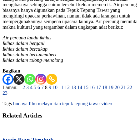
mengibasnya sehingga cairan tersebut keluar memercik. Air percung
biasanya hanya digunakan pada Tepuk Tepung Tawar yang
mengiringi upacara perkawinan, namun tidak ada larangan untuk
mempergunakannya sempena upacara lainnya. Air percung memiliki
makna kultural yang tergambar dalam ungkapan adat berikut:
Air percung tanda ikhlas
Iklhas dalam bergaul
Ikhlas dalam bercakap
Iklhas dalam beri-memberi
Ikhlas dalam tolong-menolong
Bagikan
Laman:
1
2
3
4
5
6
7
8
9
10
11
12
13
14
15
16
17
18
19
20
21
22
23
Tags
budaya
film
melayu
riau
tepuk tepung tawar
video
Related Articles
Syair Ikan Terubuk