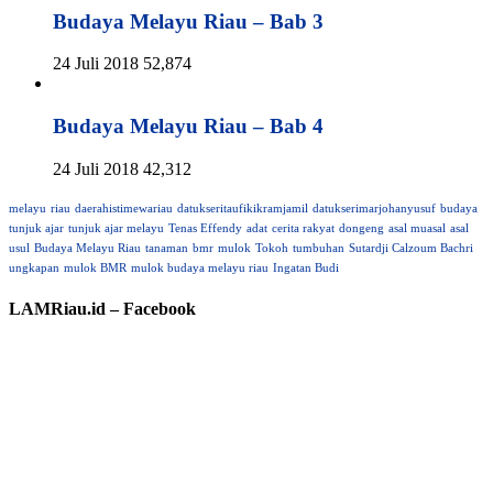
Budaya Melayu Riau – Bab 3
24 Juli 2018
52,874
Budaya Melayu Riau – Bab 4
24 Juli 2018
42,312
melayu
riau
daerahistimewariau
datukseritaufikikramjamil
datukserimarjohanyusuf
budaya
tunjuk ajar
tunjuk ajar melayu
Tenas Effendy
adat
cerita rakyat
dongeng
asal muasal
asal
usul
Budaya Melayu Riau
tanaman
bmr
mulok
Tokoh
tumbuhan
Sutardji Calzoum Bachri
ungkapan
mulok BMR
mulok budaya melayu riau
Ingatan Budi
LAMRiau.id – Facebook