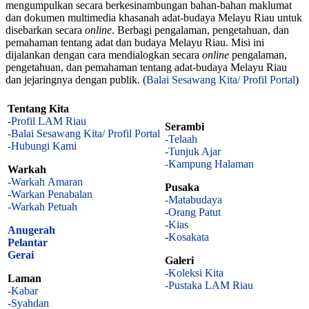
mengumpulkan secara berkesinambungan bahan-bahan maklumat
dan dokumen multimedia khasanah adat-budaya Melayu Riau untuk
disebarkan secara
online
. Berbagi pengalaman, pengetahuan, dan
pemahaman tentang adat dan budaya Melayu Riau. Misi ini
dijalankan dengan cara mendialogkan secara
online
pengalaman,
pengetahuan, dan pemahaman tentang adat-budaya Melayu Riau
dan jejaringnya dengan publik. (
Balai Sesawang Kita/ Profil Portal
)
Tentang Kita
-
Profil LAM Riau
Serambi
-Balai Sesawang Kita/ Profil Portal
-Telaah
-Hubungi Kami
-Tunjuk Ajar
-Kampung Halaman
Warkah
-Warkah Amaran
Pusaka
-Warkan Penabalan
-Matabudaya
-Warkah Petuah
-Orang Patut
-Kias
Anugerah
-
Kosakata
Pelantar
Gerai
Galeri
-Koleksi Kita
Laman
-Pustaka LAM Riau
-Kabar
-Syahdan