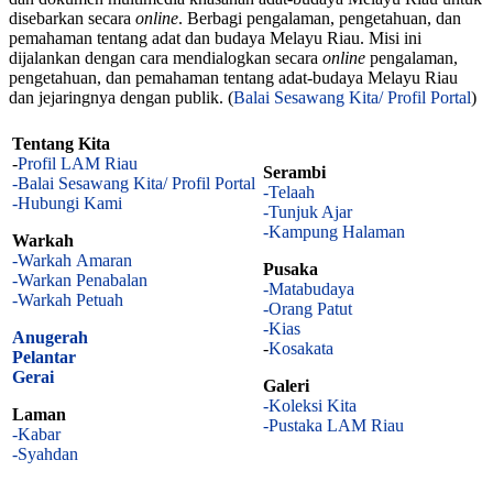
disebarkan secara
online
. Berbagi pengalaman, pengetahuan, dan
pemahaman tentang adat dan budaya Melayu Riau. Misi ini
dijalankan dengan cara mendialogkan secara
online
pengalaman,
pengetahuan, dan pemahaman tentang adat-budaya Melayu Riau
dan jejaringnya dengan publik. (
Balai Sesawang Kita/ Profil Portal
)
Tentang Kita
-
Profil LAM Riau
Serambi
-Balai Sesawang Kita/ Profil Portal
-Telaah
-Hubungi Kami
-Tunjuk Ajar
-Kampung Halaman
Warkah
-Warkah Amaran
Pusaka
-Warkan Penabalan
-Matabudaya
-Warkah Petuah
-Orang Patut
-Kias
Anugerah
-
Kosakata
Pelantar
Gerai
Galeri
-Koleksi Kita
Laman
-Pustaka LAM Riau
-Kabar
-Syahdan