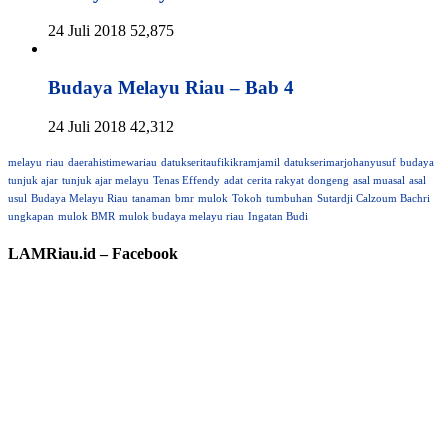
24 Juli 2018
52,875
Budaya Melayu Riau – Bab 4
24 Juli 2018
42,312
melayu
riau
daerahistimewariau
datukseritaufikikramjamil
datukserimarjohanyusuf
budaya
tunjuk ajar
tunjuk ajar melayu
Tenas Effendy
adat
cerita rakyat
dongeng
asal muasal
asal
usul
Budaya Melayu Riau
tanaman
bmr
mulok
Tokoh
tumbuhan
Sutardji Calzoum Bachri
ungkapan
mulok BMR
mulok budaya melayu riau
Ingatan Budi
LAMRiau.id – Facebook