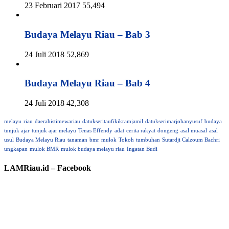
23 Februari 2017
55,494
Budaya Melayu Riau – Bab 3
24 Juli 2018
52,869
Budaya Melayu Riau – Bab 4
24 Juli 2018
42,308
melayu
riau
daerahistimewariau
datukseritaufikikramjamil
datukserimarjohanyusuf
budaya
tunjuk ajar
tunjuk ajar melayu
Tenas Effendy
adat
cerita rakyat
dongeng
asal muasal
asal
usul
Budaya Melayu Riau
tanaman
bmr
mulok
Tokoh
tumbuhan
Sutardji Calzoum Bachri
ungkapan
mulok BMR
mulok budaya melayu riau
Ingatan Budi
LAMRiau.id – Facebook