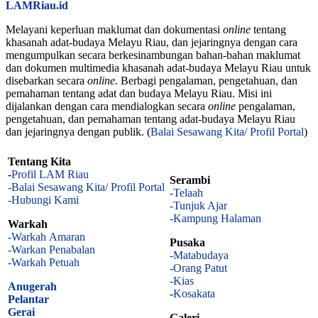
LAMRiau.id
Melayani keperluan maklumat dan dokumentasi
online
tentang
khasanah adat-budaya Melayu Riau, dan jejaringnya dengan cara
mengumpulkan secara berkesinambungan bahan-bahan maklumat
dan dokumen multimedia khasanah adat-budaya Melayu Riau untuk
disebarkan secara
online
. Berbagi pengalaman, pengetahuan, dan
pemahaman tentang adat dan budaya Melayu Riau. Misi ini
dijalankan dengan cara mendialogkan secara
online
pengalaman,
pengetahuan, dan pemahaman tentang adat-budaya Melayu Riau
dan jejaringnya dengan publik. (
Balai Sesawang Kita/ Profil Portal
)
Tentang Kita
-
Profil LAM Riau
Serambi
-Balai Sesawang Kita/ Profil Portal
-Telaah
-Hubungi Kami
-Tunjuk Ajar
-Kampung Halaman
Warkah
-Warkah Amaran
Pusaka
-Warkan Penabalan
-Matabudaya
-Warkah Petuah
-Orang Patut
-Kias
Anugerah
-
Kosakata
Pelantar
Gerai
Galeri