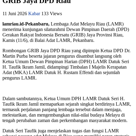
GRIB Jaya DPD Riau
11 Juni 2026
Kabar
133 Views
lamriau.id-Pekanbaru,
Lembaga Adat Melayu Riau (LAMR)
menerima kunjungan silaturahmi Dewan Pimpinan Daerah (DPD)
Gerakan Rakyat Indonesia Bersatu (GRIB) Jaya Provinsi Riau,
Kamis (11/6), di Balai Adat LAMR, Pekanbaru.
Rombongan GRIB Jaya DPD Riau yang dipimpin Ketua DPD Dr.
Martin Purba beserta jajaran pengurus disambut langsung oleh
Ketua Umum Dewan Pimpinan Harian (DPH) LAMR Datuk Seri
H. Taufik Ikram Jamil, didampingi Timbalan I Majelis Kerapatan
Adat (MKA) LAMR Datuk H. Rustam Effendi dan sejumlah
pengurus LAMR.
Dalam sambutannya, Ketua Umum DPH LAMR Datuk Seri H.
Taufik Ikram Jamil memaparkan sejarah singkat berdirinya LAMR,
termasuk perjalanan panjang lembaga tersebut dalam menjaga,
melestarikan, dan mengembangkan nilai-nilai budaya Melayu di
tengah perubahan zaman dan perkembangan masyarakat modern.
Datuk Seri Taufik juga menjelaskan tugas dan fungsi LAMR