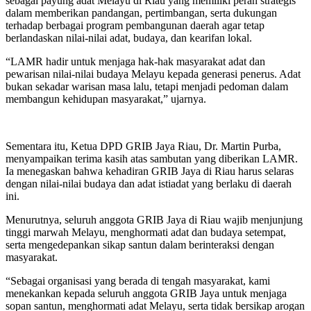
sebagai payung adat Melayu di Riau yang memiliki peran strategis
dalam memberikan pandangan, pertimbangan, serta dukungan
terhadap berbagai program pembangunan daerah agar tetap
berlandaskan nilai-nilai adat, budaya, dan kearifan lokal.
“LAMR hadir untuk menjaga hak-hak masyarakat adat dan
pewarisan nilai-nilai budaya Melayu kepada generasi penerus. Adat
bukan sekadar warisan masa lalu, tetapi menjadi pedoman dalam
membangun kehidupan masyarakat,” ujarnya.
Sementara itu, Ketua DPD GRIB Jaya Riau, Dr. Martin Purba,
menyampaikan terima kasih atas sambutan yang diberikan LAMR.
Ia menegaskan bahwa kehadiran GRIB Jaya di Riau harus selaras
dengan nilai-nilai budaya dan adat istiadat yang berlaku di daerah
ini.
Menurutnya, seluruh anggota GRIB Jaya di Riau wajib menjunjung
tinggi marwah Melayu, menghormati adat dan budaya setempat,
serta mengedepankan sikap santun dalam berinteraksi dengan
masyarakat.
“Sebagai organisasi yang berada di tengah masyarakat, kami
menekankan kepada seluruh anggota GRIB Jaya untuk menjaga
sopan santun, menghormati adat Melayu, serta tidak bersikap arogan