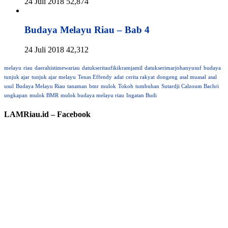
24 Juli 2018
52,874
Budaya Melayu Riau – Bab 4
24 Juli 2018
42,312
melayu
riau
daerahistimewariau
datukseritaufikikramjamil
datukserimarjohanyusuf
budaya
tunjuk ajar
tunjuk ajar melayu
Tenas Effendy
adat
cerita rakyat
dongeng
asal muasal
asal
usul
Budaya Melayu Riau
tanaman
bmr
mulok
Tokoh
tumbuhan
Sutardji Calzoum Bachri
ungkapan
mulok BMR
mulok budaya melayu riau
Ingatan Budi
LAMRiau.id – Facebook