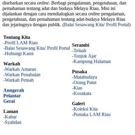
disebarkan secara
online
. Berbagi pengalaman, pengetahuan, dan
pemahaman tentang adat dan budaya Melayu Riau. Misi ini
dijalankan dengan cara mendialogkan secara
online
pengalaman,
pengetahuan, dan pemahaman tentang adat-budaya Melayu Riau
dan jejaringnya dengan publik. (
Balai Sesawang Kita/ Profil Portal
)
Tentang Kita
-
Profil LAM Riau
Serambi
-Balai Sesawang Kita/ Profil Portal
-Telaah
-Hubungi Kami
-Tunjuk Ajar
-Kampung Halaman
Warkah
-Warkah Amaran
Pusaka
-Warkan Penabalan
-Matabudaya
-Warkah Petuah
-Orang Patut
-Kias
Anugerah
-
Kosakata
Pelantar
Gerai
Galeri
-Koleksi Kita
Laman
-Pustaka LAM Riau
-Kabar
-Syahdan