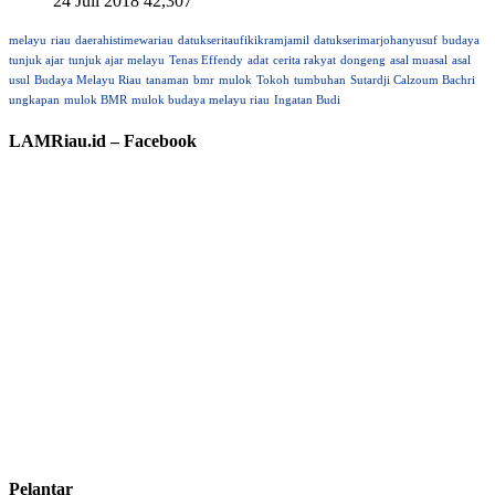
24 Juli 2018
42,307
melayu
riau
daerahistimewariau
datukseritaufikikramjamil
datukserimarjohanyusuf
budaya
tunjuk ajar
tunjuk ajar melayu
Tenas Effendy
adat
cerita rakyat
dongeng
asal muasal
asal
usul
Budaya Melayu Riau
tanaman
bmr
mulok
Tokoh
tumbuhan
Sutardji Calzoum Bachri
ungkapan
mulok BMR
mulok budaya melayu riau
Ingatan Budi
LAMRiau.id – Facebook
Pelantar