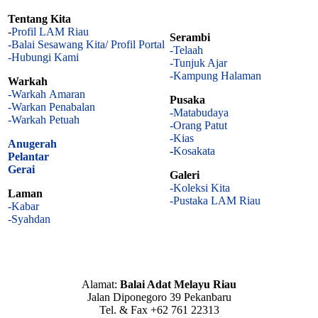
Tentang Kita
-
Profil LAM Riau
Serambi
-Balai Sesawang Kita/ Profil Portal
-Telaah
-Hubungi Kami
-Tunjuk Ajar
-Kampung Halaman
Warkah
-Warkah Amaran
Pusaka
-Warkan Penabalan
-Matabudaya
-Warkah Petuah
-Orang Patut
-Kias
Anugerah
-
Kosakata
Pelantar
Gerai
Galeri
-Koleksi Kita
Laman
-Pustaka LAM Riau
-Kabar
-Syahdan
Alamat:
Balai Adat Melayu Riau
Jalan Diponegoro 39 Pekanbaru
Tel. & Fax +62 761 22313