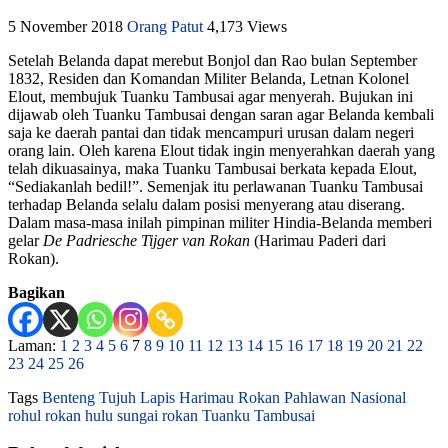
5 November 2018
Orang Patut
4,173 Views
Setelah Belanda dapat merebut Bonjol dan Rao bulan September
1832, Residen dan Komandan Militer Belanda, Letnan Kolonel
Elout, membujuk Tuanku Tambusai agar menyerah. Bujukan ini
dijawab oleh Tuanku Tambusai dengan saran agar Belanda kembali
saja ke daerah pantai dan tidak mencampuri urusan dalam negeri
orang lain. Oleh karena Elout tidak ingin menyerahkan daerah yang
telah dikuasainya, maka Tuanku Tambusai berkata kepada Elout,
“Sediakanlah bedil!”. Semenjak itu perlawanan Tuanku Tambusai
terhadap Belanda selalu dalam posisi menyerang atau diserang.
Dalam masa-masa inilah pimpinan militer Hindia-Belanda memberi
gelar
De Padriesche Tijger van Rokan
(Harimau Paderi dari
Rokan).
Bagikan
Laman:
1
2
3
4
5
6
7
8
9
10
11
12
13
14
15
16
17
18
19
20
21
22
23
24
25
26
Tags
Benteng Tujuh Lapis
Harimau Rokan
Pahlawan Nasional
rohul
rokan hulu
sungai rokan
Tuanku Tambusai