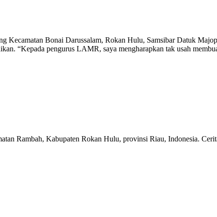
 Kecamatan Bonai Darussalam, Rokan Hulu, Samsibar Datuk Majopa
rabaikan. “Kepada pengurus LAMR, saya mengharapkan tak usah membuan
matan Rambah, Kabupaten Rokan Hulu, provinsi Riau, Indonesia. Ceri