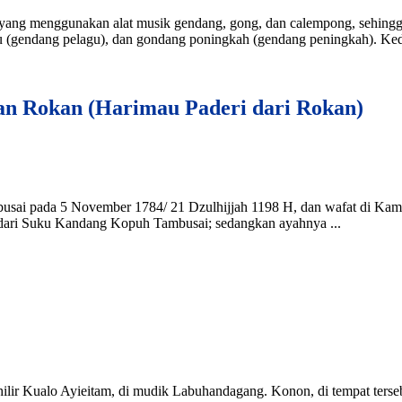
ang menggunakan alat musik gendang, gong, dan calempong, sehingg
(gendang pelagu), dan gondang poningkah (gendang peningkah). Ked
an Rokan (Harimau Paderi dari Rokan)
busai pada 5 November 1784/ 21 Dzulhijjah 1198 H, dan wafat di K
ari Suku Kandang Kopuh Tambusai; sedangkan ayahnya ...
hilir Kualo Ayieitam, di mudik Labuhandagang. Konon, di tempat terseb