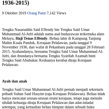
1936-2015)
9 Oktober 2019
Orang Patut
7,142 Views
Tengku Nasaruddin Said Effendy bin Tengku Said Umar
Muhammad Al-Jufri adalah nama asal budayawan terkemuka alam
Melayu,
Haji Tenas Effendy
. Beliau lahir di Kampung Tanjung
Malim Kuala Panduk, Kerajaan Pelalawan, pada tanggal 9
November 1936, dan wafat di Pekanbaru pada tanggal 28 Februari
2015. Ayahandanya, bernama Tengku Said Umar Muhammad Al-
Jufri, dan ibundanya bernama Tengku Syarifah Azamah binti
Tengku Said Abubakar. Keduanya kerabat diraja Kerajaan
Pelalawan.
Ayah dan anak
Tengku Said Umar Muhammad Al-Jufri pernah menjadi sekretaris
pribadi Sultan Said Hasyim (raja Kerajaan Pelalawan). Beliau tidak
hanya mencatat urusan-urusan resmi kerajaan, tetapi juga menulis
silsilah keluarga diraja Kerajaan Pelalawan dan adat-istiadat
setempat, yang kemudian beliau himpun dalam sebuah buku