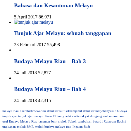
Bahasa dan Kesantunan Melayu
5 April 2017
86,971
Tunjuk Ajar Melayu: sebuah tanggapan
23 Februari 2017
55,498
Budaya Melayu Riau – Bab 3
24 Juli 2018
52,877
Budaya Melayu Riau – Bab 4
24 Juli 2018
42,315
melayu
riau
daerahistimewariau
datukseritaufikikramjamil
datukserimarjohanyusuf
budaya
tunjuk ajar
tunjuk ajar melayu
Tenas Effendy
adat
cerita rakyat
dongeng
asal muasal
asal
usul
Budaya Melayu Riau
tanaman
bmr
mulok
Tokoh
tumbuhan
Sutardji Calzoum Bachri
ungkapan
mulok BMR
mulok budaya melayu riau
Ingatan Budi