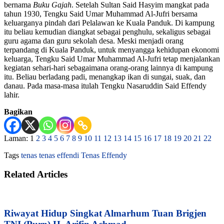
bernama
Buku Gajah
. Setelah Sultan Said Hasyim mangkat pada
tahun 1930, Tengku Said Umar Muhammad Al-Jufri bersama
keluarganya pindah dari Pelalawan ke Kuala Panduk. Di kampung
itu beliau kemudian diangkat sebagai penghulu, sekaligus sebagai
guru agama dan guru sekolah desa. Meski menjadi orang
terpandang di Kuala Panduk, untuk menyangga kehidupan ekonomi
keluarga, Tengku Said Umar Muhammad Al-Jufri tetap menjalankan
kegiatan sehari-hari sebagaimana orang-orang lainnya di kampung
itu. Beliau berladang padi, menangkap ikan di sungai, suak, dan
danau. Pada masa-masa itulah Tengku Nasaruddin Said Effendy
lahir.
Bagikan
Laman: 1
2
3
4
5
6
7
8
9
10
11
12
13
14
15
16
17
18
19
20
21
22
Tags
tenas
tenas effendi
Tenas Effendy
Related Articles
Riwayat Hidup Singkat Almarhum Tuan Brigjen