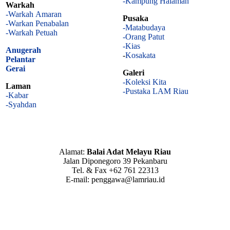
-Kampung Halaman
Warkah
-Warkah Amaran
Pusaka
-Warkan Penabalan
-Matabudaya
-Warkah Petuah
-Orang Patut
-Kias
Anugerah
-
Kosakata
Pelantar
Gerai
Galeri
-Koleksi Kita
Laman
-Pustaka LAM Riau
-Kabar
-Syahdan
Alamat:
Balai Adat Melayu Riau
Jalan Diponegoro 39 Pekanbaru
Tel. & Fax +62 761 22313
E-mail: penggawa@lamriau.id