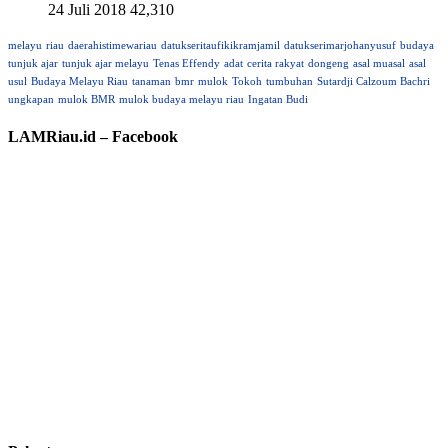
24 Juli 2018
42,310
melayu
riau
daerahistimewariau
datukseritaufikikramjamil
datukserimarjohanyusuf
budaya
tunjuk ajar
tunjuk ajar melayu
Tenas Effendy
adat
cerita rakyat
dongeng
asal muasal
asal
usul
Budaya Melayu Riau
tanaman
bmr
mulok
Tokoh
tumbuhan
Sutardji Calzoum Bachri
ungkapan
mulok BMR
mulok budaya melayu riau
Ingatan Budi
LAMRiau.id – Facebook