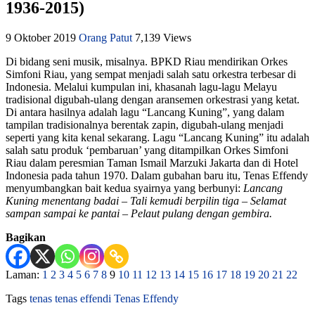
1936-2015)
9 Oktober 2019
Orang Patut
7,139 Views
Di bidang seni musik, misalnya. BPKD Riau mendirikan Orkes
Simfoni Riau, yang sempat menjadi salah satu orkestra terbesar di
Indonesia. Melalui kumpulan ini, khasanah lagu-lagu Melayu
tradisional digubah-ulang dengan aransemen orkestrasi yang ketat.
Di antara hasilnya adalah lagu “Lancang Kuning”, yang dalam
tampilan tradisionalnya berentak zapin, digubah-ulang menjadi
seperti yang kita kenal sekarang. Lagu “Lancang Kuning” itu adalah
salah satu produk ‘pembaruan’ yang ditampilkan Orkes Simfoni
Riau dalam peresmian Taman Ismail Marzuki Jakarta dan di Hotel
Indonesia pada tahun 1970. Dalam gubahan baru itu, Tenas Effendy
menyumbangkan bait kedua syairnya yang berbunyi:
Lancang
Kuning menentang badai
–
Tali kemudi berpilin tiga
–
Selamat
sampan sampai ke pantai
–
Pelaut pulang dengan gembira.
Bagikan
Laman:
1
2
3
4
5
6
7
8
9
10
11
12
13
14
15
16
17
18
19
20
21
22
Tags
tenas
tenas effendi
Tenas Effendy