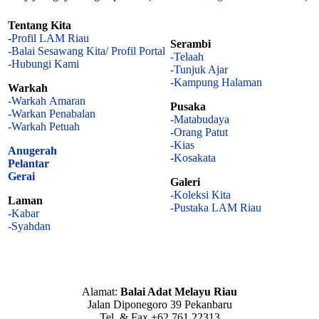
Tentang Kita
-
Profil LAM Riau
Serambi
-Balai Sesawang Kita/ Profil Portal
-Telaah
-Hubungi Kami
-Tunjuk Ajar
-Kampung Halaman
Warkah
-Warkah Amaran
Pusaka
-Warkan Penabalan
-Matabudaya
-Warkah Petuah
-Orang Patut
-Kias
Anugerah
-
Kosakata
Pelantar
Gerai
Galeri
-Koleksi Kita
Laman
-Pustaka LAM Riau
-Kabar
-Syahdan
Alamat:
Balai Adat Melayu Riau
Jalan Diponegoro 39 Pekanbaru
Tel. & Fax +62 761 22313