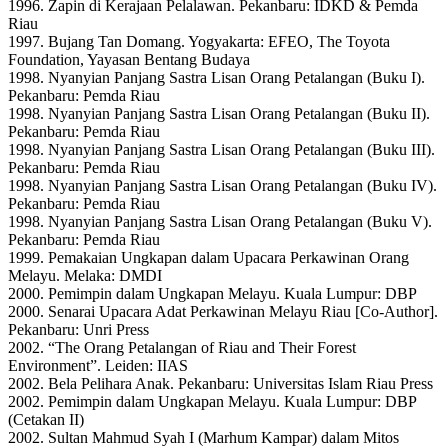
1996. Zapin di Kerajaan Pelalawan. Pekanbaru: IDKD & Pemda
Riau
1997. Bujang Tan Domang. Yogyakarta: EFEO, The Toyota
Foundation, Yayasan Bentang Budaya
1998. Nyanyian Panjang Sastra Lisan Orang Petalangan (Buku I).
Pekanbaru: Pemda Riau
1998. Nyanyian Panjang Sastra Lisan Orang Petalangan (Buku II).
Pekanbaru: Pemda Riau
1998. Nyanyian Panjang Sastra Lisan Orang Petalangan (Buku III).
Pekanbaru: Pemda Riau
1998. Nyanyian Panjang Sastra Lisan Orang Petalangan (Buku IV).
Pekanbaru: Pemda Riau
1998. Nyanyian Panjang Sastra Lisan Orang Petalangan (Buku V).
Pekanbaru: Pemda Riau
1999. Pemakaian Ungkapan dalam Upacara Perkawinan Orang
Melayu. Melaka: DMDI
2000. Pemimpin dalam Ungkapan Melayu. Kuala Lumpur: DBP
2000. Senarai Upacara Adat Perkawinan Melayu Riau [Co-Author].
Pekanbaru: Unri Press
2002. “The Orang Petalangan of Riau and Their Forest
Environment”. Leiden: IIAS
2002. Bela Pelihara Anak. Pekanbaru: Universitas Islam Riau Press
2002. Pemimpin dalam Ungkapan Melayu. Kuala Lumpur: DBP
(Cetakan II)
2002. Sultan Mahmud Syah I (Marhum Kampar) dalam Mitos