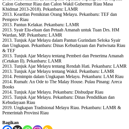
Calon Gubernur Riau dan Calon Wakil Gubernur Riau Masa
Khidmat 2013-2018). Pekanbaru: LAMR
2013. Kearifan Pemikiran Orang Melayu. Pekanbaru: TEF dan
Pemprov Riau
2013. Pantun Kelakar. Pekanbaru: LAMR
2013. Syair Elu-eluan dan Petuah Amanah untuk Tuan Drs. HM
Wardan, MP. Pekanbaru: LAMR
2013. Tunjuk Ajar Melayu dalam Pantun Gurindam Seloka Syair
dan Ungkapan. Pekanbaru: Dinas Kebudayaan dan Pariwisata Riau
& TEF
2013. Tunjuk Ajar Melayu tentang Pemberi dan Penerima Amanah
(Cetakan II). Pekanbaru: LAMR
2013. Tunjuk Ajar Melayu tentang Rendah Hati. Pekanbaru: LAMR
2013. Tunjuk Ajar Melayu tentang Wakil. Pekanbaru: LAMR
2014. Pemimpin dalam Ungkapan Melayu. Pekanbaru: LAM Riau
2014. Rumah: An Ode to The Malay House. Pulau Pinang: Areca
Books
2014. Tunjuk Ajar Melayu. Pekanbaru: Disbudpar Riau
2015. Tunjuk Ajar Melayu. Pekanbaru: Dinas Pendidikan dan
Kebudayaan Riau
2019. Ungkapan Tradisional Melayu Riau. Pekanbaru: LAMR &
Pemerintah Provinsi Riau
Bagikan