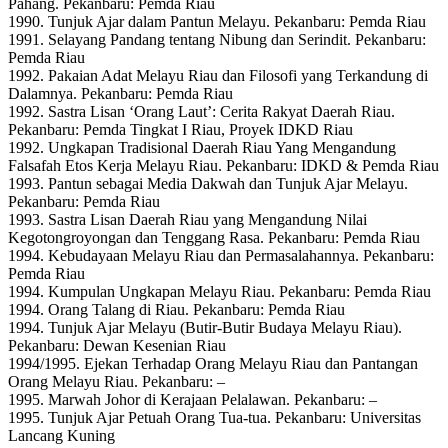
Pahang. Pekanbaru: Pemda Riau
1990. Tunjuk Ajar dalam Pantun Melayu. Pekanbaru: Pemda Riau
1991. Selayang Pandang tentang Nibung dan Serindit. Pekanbaru:
Pemda Riau
1992. Pakaian Adat Melayu Riau dan Filosofi yang Terkandung di
Dalamnya. Pekanbaru: Pemda Riau
1992. Sastra Lisan ‘Orang Laut’: Cerita Rakyat Daerah Riau.
Pekanbaru: Pemda Tingkat I Riau, Proyek IDKD Riau
1992. Ungkapan Tradisional Daerah Riau Yang Mengandung
Falsafah Etos Kerja Melayu Riau. Pekanbaru: IDKD & Pemda Riau
1993. Pantun sebagai Media Dakwah dan Tunjuk Ajar Melayu.
Pekanbaru: Pemda Riau
1993. Sastra Lisan Daerah Riau yang Mengandung Nilai
Kegotongroyongan dan Tenggang Rasa. Pekanbaru: Pemda Riau
1994. Kebudayaan Melayu Riau dan Permasalahannya. Pekanbaru:
Pemda Riau
1994. Kumpulan Ungkapan Melayu Riau. Pekanbaru: Pemda Riau
1994. Orang Talang di Riau. Pekanbaru: Pemda Riau
1994. Tunjuk Ajar Melayu (Butir-Butir Budaya Melayu Riau).
Pekanbaru: Dewan Kesenian Riau
1994/1995. Ejekan Terhadap Orang Melayu Riau dan Pantangan
Orang Melayu Riau. Pekanbaru: –
1995. Marwah Johor di Kerajaan Pelalawan. Pekanbaru: –
1995. Tunjuk Ajar Petuah Orang Tua-tua. Pekanbaru: Universitas
Lancang Kuning