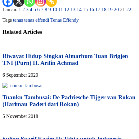
Laman:
1
2
3
4
5
6
7
8
9
10
11
12
13
14
15
16
17
18
19
20
21
22
Tags
tenas
tenas effendi
Tenas Effendy
Related Articles
Riwayat Hidup Singkat Almarhum Tuan Brigjen
TNI (Purn) H. Arifin Achmad
6 September 2020
Tuanku Tambusai: De Padriesche Tijger van Rokan
(Harimau Paderi dari Rokan)
5 November 2018
Sultan Syarif Kasim II: Tahta untuk Indonesia