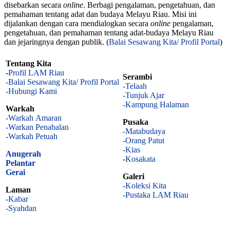
disebarkan secara
online
. Berbagi pengalaman, pengetahuan, dan
pemahaman tentang adat dan budaya Melayu Riau. Misi ini
dijalankan dengan cara mendialogkan secara
online
pengalaman,
pengetahuan, dan pemahaman tentang adat-budaya Melayu Riau
dan jejaringnya dengan publik. (
Balai Sesawang Kita/ Profil Portal
)
Tentang Kita
-
Profil LAM Riau
Serambi
-Balai Sesawang Kita/ Profil Portal
-Telaah
-Hubungi Kami
-Tunjuk Ajar
-Kampung Halaman
Warkah
-Warkah Amaran
Pusaka
-Warkan Penabalan
-Matabudaya
-Warkah Petuah
-Orang Patut
-Kias
Anugerah
-
Kosakata
Pelantar
Gerai
Galeri
-Koleksi Kita
Laman
-Pustaka LAM Riau
-Kabar
-Syahdan