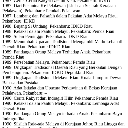
1987. Cerita-Cerita Rakyat Daerah Riau. Pekanbaru: IDKD
1987. Dari Pekantua Ke Pelalawan (Lintasan Sejarah Kerajaan
Pelalawan). Pekanbaru: Pemkab Pelalawan
1987. Lambang dan Falsafah dalam Pakaian Adat Melayu Riau.
Pekanbaru: IDKD
1988. Bujang Si Undang. Pekanbaru: IDKD Riau
1988. Kelakar dalam Pantun Melayu. Pekanbaru: Pemda Riau
1988. Sutan Peminggir. Pekanbaru: IDKD Riau
1989. Menumbai: Upacara Tradisional Mengambil Madu Lebah di
Daerah Riau. Pekanbaru: IDKD Riau
1989. Pandangan Orang Melayu Terhadap Anak. Pekanbaru:
Pemda Riau
1989. Persebatian Melayu. Pekanbaru: Pemda Riau
1989. Ungkapan Tradisional Daerah Riau yang Berkaitan Dengan
Pembangunan: Pekanbaru: IDKD Depdikbud Riau
1989. Ungkapan Tradisional Melayu Riau. Kuala Lumpur: Dewan
Bahasa dan Pustaka
1990. Adat Istiadat dan Upacara Perkawinan di Bekas Kerajaan
Pelalawan. Pekanbaru: –
1990. Cerita Rakyat dari Indragiri Hilir. Pekanbaru: Pemda Riau
1990. Kelakar dalam Pantun Melayu. Pekanbaru: Lembaga Adat
Daerah Riau
1990. Pandangan Orang Melayu terhadap Anak. Pekanbaru: Bayu
Indragrafika
1990. Silsilah Raja-raja Melayu di Kerajaan Johor, Riau Lingga dan