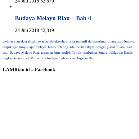
24 Juli 2018
52,879
Budaya Melayu Riau – Bab 4
24 Juli 2018
42,319
melayu
riau
daerahistimewariau
datukseritaufikikramjamil
datukserimarjohanyusuf
budaya
tunjuk ajar
tunjuk ajar melayu
Tenas Effendy
adat
cerita rakyat
dongeng
asal muasal
asal
usul
Budaya Melayu Riau
tanaman
bmr
mulok
Tokoh
tumbuhan
Sutardji Calzoum Bachri
ungkapan
mulok BMR
mulok budaya melayu riau
Ingatan Budi
LAMRiau.id – Facebook