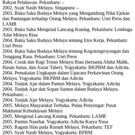
Rakyat Pelalawan. Pekanbaru: –
2002. Syair Nasib Melayu. Singapura: –
2003. Buku Saku Budaya Melayu yang Mengandung Nilai Ejekan
dan Pantangan terhadap Orang Melayu. Pekanbaru: Unri Press dan
LAMR
2003. Buku Saku Mengenal Lancang Kuning. Pekanbaru: Lembaga
Adat Melayu Riau
2004. Buku Saku Budaya Melayu tentang Etos Kerja. Pekanbaru:
Unri Press
2004. Buku Saku Budaya Melayu tentang Kegotongroyongan dan
Tenggang Rasa. Pekanbaru: Unri Press
2004. Corak dan Ragi Tenun Melayu Riau (bersama Abdul Malik,
Hasan Junus, dan Auzar Taher). Yogyakarta: BKPBM dan Adicita.
2004. Pemakaian Ungkapan dalam Upacara Perkawinan Orang
Melayu. Yogyakarta: BKPBM dan Adicita
2004. Tunjuk Ajar dalam Pantun Melayu. Yogyakarta: Adicita
2004. Tunjuk Ajar dan Sopan Santun dalam Budaya Melayu.
Pekanbaru: –
2004. Tunjuk Ajar Melayu. Yogyakarta: Adicita
2005. Melayu Masyarakat Terbuka. Pulau Penyengat: Pusat
Maklumat Kebudayaan Melayu
2005. Mengenal Lancang Kuning. Pekanbaru: LAMR
2005. Pantun Nasehat. Yogyakarta: Adicita Karya Nusa
2005. Ragam Hias pada Rumah Melayu. Pekanbaru: TEF
2005. Syair Nasib Melayu. Yogyakarta: BPBM