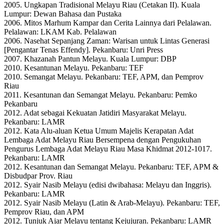
2005. Ungkapan Tradisional Melayu Riau (Cetakan II). Kuala
Lumpur: Dewan Bahasa dan Pustaka
2006. Mitos Marhum Kampar dan Cerita Lainnya dari Pelalawan.
Pelalawan: LKAM Kab. Pelalawan
2006. Nasehat Sepanjang Zaman: Warisan untuk Lintas Generasi
[Pengantar Tenas Effendy]. Pekanbaru: Unri Press
2007. Khazanah Pantun Melayu. Kuala Lumpur: DBP
2010. Kesantunan Melayu. Pekanbaru: TEF
2010. Semangat Melayu. Pekanbaru: TEF, APM, dan Pemprov
Riau
2011. Kesantunan dan Semangat Melayu. Pekanbaru: Pemko
Pekanbaru
2012. Adat sebagai Kekuatan Jatidiri Masyarakat Melayu.
Pekanbaru: LAMR
2012. Kata Alu-aluan Ketua Umum Majelis Kerapatan Adat
Lembaga Adat Melayu Riau Bersempena dengan Pengukuhan
Pengurus Lembaga Adat Melayu Riau Masa Khidmat 2012-1017.
Pekanbaru: LAMR
2012. Kesantunan dan Semangat Melayu. Pekanbaru: TEF, APM &
Disbudpar Prov. Riau
2012. Syair Nasib Melayu (edisi dwibahasa: Melayu dan Inggris).
Pekanbaru: LAMR
2012. Syair Nasib Melayu (Latin & Arab-Melayu). Pekanbaru: TEF,
Pemprov Riau, dan APM
2012. Tunjuk Ajar Melayu tentang Kejujuran. Pekanbaru: LAMR