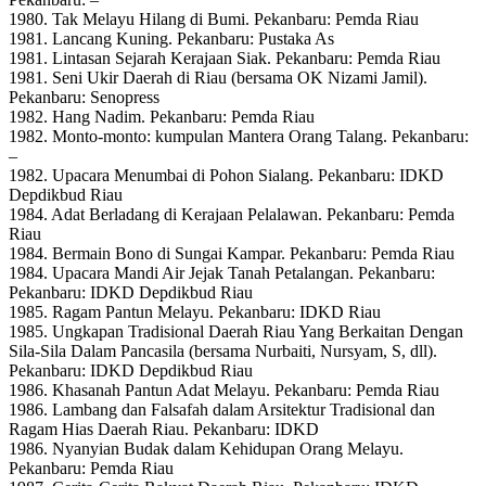
1980. Tak Melayu Hilang di Bumi. Pekanbaru: Pemda Riau
1981. Lancang Kuning. Pekanbaru: Pustaka As
1981. Lintasan Sejarah Kerajaan Siak. Pekanbaru: Pemda Riau
1981. Seni Ukir Daerah di Riau (bersama OK Nizami Jamil).
Pekanbaru: Senopress
1982. Hang Nadim. Pekanbaru: Pemda Riau
1982. Monto-monto: kumpulan Mantera Orang Talang. Pekanbaru:
–
1982. Upacara Menumbai di Pohon Sialang. Pekanbaru: IDKD
Depdikbud Riau
1984. Adat Berladang di Kerajaan Pelalawan. Pekanbaru: Pemda
Riau
1984. Bermain Bono di Sungai Kampar. Pekanbaru: Pemda Riau
1984. Upacara Mandi Air Jejak Tanah Petalangan. Pekanbaru:
Pekanbaru: IDKD Depdikbud Riau
1985. Ragam Pantun Melayu. Pekanbaru: IDKD Riau
1985. Ungkapan Tradisional Daerah Riau Yang Berkaitan Dengan
Sila-Sila Dalam Pancasila (bersama Nurbaiti, Nursyam, S, dll).
Pekanbaru: IDKD Depdikbud Riau
1986. Khasanah Pantun Adat Melayu. Pekanbaru: Pemda Riau
1986. Lambang dan Falsafah dalam Arsitektur Tradisional dan
Ragam Hias Daerah Riau. Pekanbaru: IDKD
1986. Nyanyian Budak dalam Kehidupan Orang Melayu.
Pekanbaru: Pemda Riau