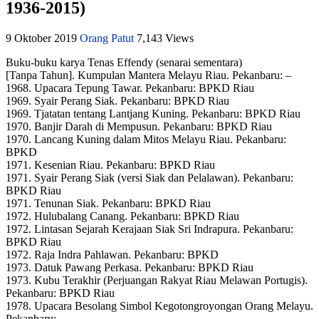
1936-2015)
9 Oktober 2019
Orang Patut
7,143 Views
Buku-buku karya Tenas Effendy (senarai sementara)
[Tanpa Tahun]. Kumpulan Mantera Melayu Riau. Pekanbaru: –
1968. Upacara Tepung Tawar. Pekanbaru: BPKD Riau
1969. Syair Perang Siak. Pekanbaru: BPKD Riau
1969. Tjatatan tentang Lantjang Kuning. Pekanbaru: BPKD Riau
1970. Banjir Darah di Mempusun. Pekanbaru: BPKD Riau
1970. Lancang Kuning dalam Mitos Melayu Riau. Pekanbaru:
BPKD
1971. Kesenian Riau. Pekanbaru: BPKD Riau
1971. Syair Perang Siak (versi Siak dan Pelalawan). Pekanbaru:
BPKD Riau
1971. Tenunan Siak. Pekanbaru: BPKD Riau
1972. Hulubalang Canang. Pekanbaru: BPKD Riau
1972. Lintasan Sejarah Kerajaan Siak Sri Indrapura. Pekanbaru:
BPKD Riau
1972. Raja Indra Pahlawan. Pekanbaru: BPKD
1973. Datuk Pawang Perkasa. Pekanbaru: BPKD Riau
1973. Kubu Terakhir (Perjuangan Rakyat Riau Melawan Portugis).
Pekanbaru: BPKD Riau
1978. Upacara Besolang Simbol Kegotongroyongan Orang Melayu.
Pekanbaru: –