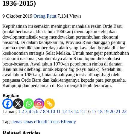
1936-2015)
9 Oktober 2019
Orang Patut
7,134 Views
Keprihatinan itu semakin meningkat manakala rezim Orde Baru
(mulai berkuasa akhir tahun 1960-an) menerapkan kebijakan
developmentalistik yang mendewakan pertumbuhan ekonomi
nasional. Di dalam kebijakan itu, Provinsi Riau dianggap penting
karena memiliki sumber daya alam yang kaya dan berada di jalur
keekonomian strategis Selat Melaka. Untuk mengejar pertumbuhan
ekonomi nasional, sumber daya alam Riau itupun dieksploitasi
besar-besaran. Awal tahun 1970-an pepohonan rimba di daratan
Riau mulai ditebangi untuk ekspor
log
(kayu balak). Setelah itu,
awal tahun 1980-an, hutan-tanah yang tersisa dibagi-bagi oleh
penguasa Orde Baru dan kaki-tangannya kepada para pengusaha.
Kampung dan pedalaman di Riau menjadi lebih terancam.
Bagikan
Laman:
1
2
3
4
5
6
7
8
9
10
11
12
13
14
15
16
17
18
19
20
21
22
Tags
tenas
tenas effendi
Tenas Effendy
Related Articles