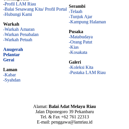
-
Profil LAM Riau
Serambi
-Balai Sesawang Kita/ Profil Portal
-Telaah
-Hubungi Kami
-Tunjuk Ajar
-Kampung Halaman
Warkah
-Warkah Amaran
Pusaka
-Warkan Penabalan
-Matabudaya
-Warkah Petuah
-Orang Patut
-Kias
Anugerah
-
Kosakata
Pelantar
Gerai
Galeri
-Koleksi Kita
Laman
-Pustaka LAM Riau
-Kabar
-Syahdan
Alamat:
Balai Adat Melayu Riau
Jalan Diponegoro 39 Pekanbaru
Tel. & Fax +62 761 22313
E-mail: penggawa@lamriau.id