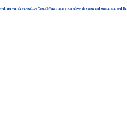
njuk ajar
tunjuk ajar melayu
Tenas Effendy
adat
cerita rakyat
dongeng
asal muasal
asal usul
Bu