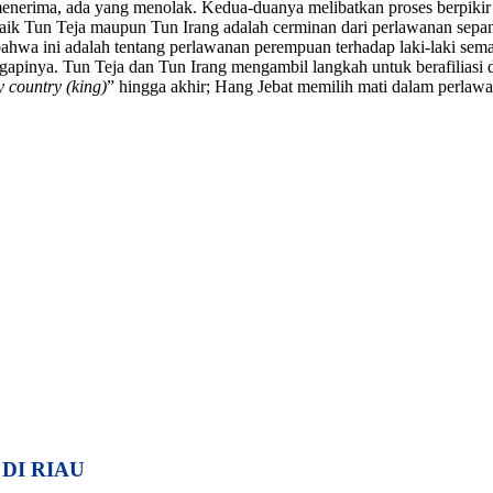
g menerima, ada yang menolak. Kedua-duanya melibatkan proses berpik
aik Tun Teja maupun Tun Irang adalah cerminan dari perlawanan sepanj
bahwa ini adalah tentang perlawanan perempuan terhadap laki-laki sem
apinya. Tun Teja dan Tun Irang mengambil langkah untuk berafiliasi 
 country (king)
” hingga akhir; Hang Jebat memilih mati dalam perla
DI RIAU