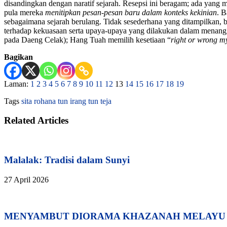
disandingkan dengan naratif sejarah. Resepsi ini beragam; ada yan
pula mereka
menitipkan pesan-pesan baru dalam konteks kekinian
. B
sebagaimana sejarah berulang. Tidak sesederhana yang ditampilkan, 
terhadap kekuasaan serta upaya-upaya yang dilakukan dalam menangg
pada Daeng Celak); Hang Tuah memilih kesetiaan “
right or wrong my
Bagikan
Laman:
1
2
3
4
5
6
7
8
9
10
11
12
13
14
15
16
17
18
19
Tags
sita rohana
tun irang
tun teja
Related Articles
Malalak: Tradisi dalam Sunyi
27 April 2026
MENYAMBUT DIORAMA KHAZANAH MELAYU 