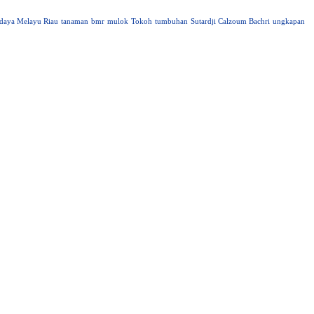
daya Melayu Riau
tanaman
bmr
mulok
Tokoh
tumbuhan
Sutardji Calzoum Bachri
ungkapan