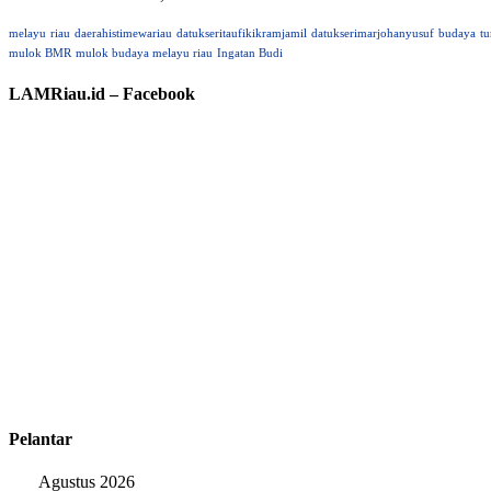
melayu
riau
daerahistimewariau
datukseritaufikikramjamil
datukserimarjohanyusuf
budaya
tu
mulok BMR
mulok budaya melayu riau
Ingatan Budi
LAMRiau.id – Facebook
Pelantar
Agustus 2026