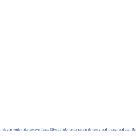
njuk ajar
tunjuk ajar melayu
Tenas Effendy
adat
cerita rakyat
dongeng
asal muasal
asal usul
Bu