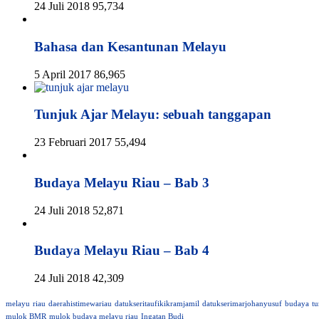
24 Juli 2018
95,734
Bahasa dan Kesantunan Melayu
5 April 2017
86,965
Tunjuk Ajar Melayu: sebuah tanggapan
23 Februari 2017
55,494
Budaya Melayu Riau – Bab 3
24 Juli 2018
52,871
Budaya Melayu Riau – Bab 4
24 Juli 2018
42,309
melayu
riau
daerahistimewariau
datukseritaufikikramjamil
datukserimarjohanyusuf
budaya
tu
mulok BMR
mulok budaya melayu riau
Ingatan Budi