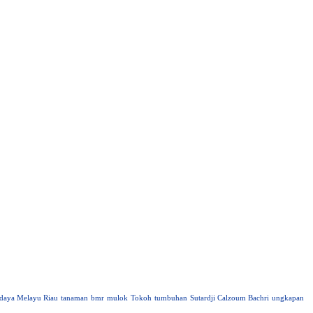
daya Melayu Riau
tanaman
bmr
mulok
Tokoh
tumbuhan
Sutardji Calzoum Bachri
ungkapan