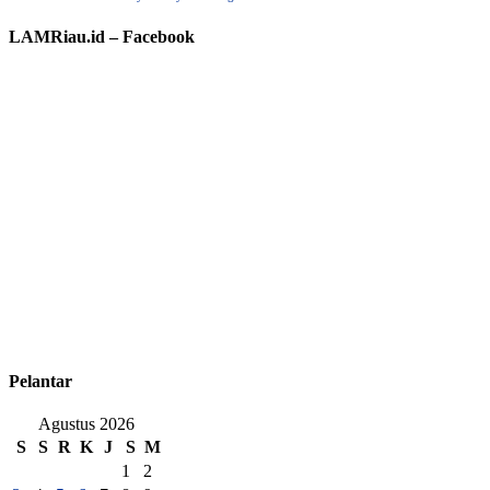
LAMRiau.id – Facebook
Pelantar
Agustus 2026
S
S
R
K
J
S
M
1
2