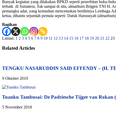
Banyak kegiatan yang dilakukan BPKD seperti penerbitan buku-buku M
terbaik di Sumatera. Tak sampai di situ, almarhum Brigjen TNI H.
pemangku adat, yang kemudian mencetuskan berdirinya Lembaga Ada
ketua, dibantu sejumlah pemula seperti Datuk Harusnyah (almarhum) 
Bagikan
Laman:
1
2
3
4
5
6
7
8
9
10
11
12
13
14
15
16
17
18
19
20
21
22
23
Related Articles
TENGKU NASARUDDIN SAID EFFENDY – (H. TEN
9 Oktober 2019
Tuanku Tambusai: De Padriesche Tijger van Rokan 
5 November 2018