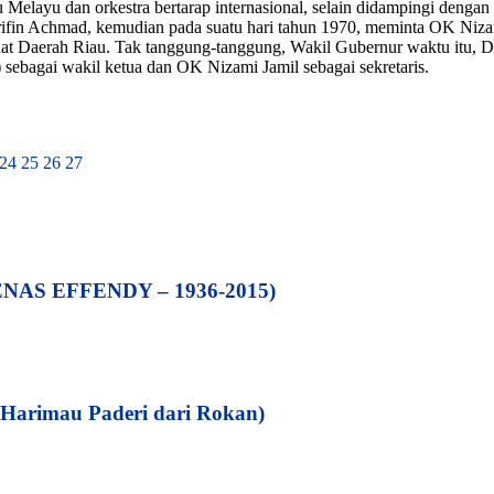
elayu dan orkestra bertarap internasional, selain didampingi dengan p
 Arifin Achmad, kemudian pada suatu hari tahun 1970, meminta OK N
t Daerah Riau. Tak tanggung-tanggung, Wakil Gubernur waktu itu, Da
sebagai wakil ketua dan OK Nizami Jamil sebagai sekretaris.
24
25
26
27
AS EFFENDY – 1936-2015)
(Harimau Paderi dari Rokan)