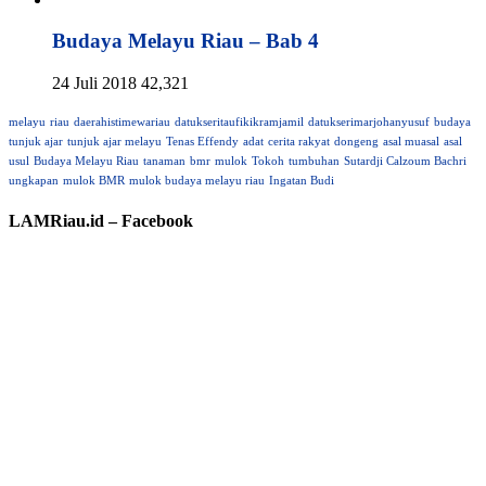
Budaya Melayu Riau – Bab 4
24 Juli 2018
42,321
melayu
riau
daerahistimewariau
datukseritaufikikramjamil
datukserimarjohanyusuf
budaya
tunjuk ajar
tunjuk ajar melayu
Tenas Effendy
adat
cerita rakyat
dongeng
asal muasal
asal
usul
Budaya Melayu Riau
tanaman
bmr
mulok
Tokoh
tumbuhan
Sutardji Calzoum Bachri
ungkapan
mulok BMR
mulok budaya melayu riau
Ingatan Budi
LAMRiau.id – Facebook