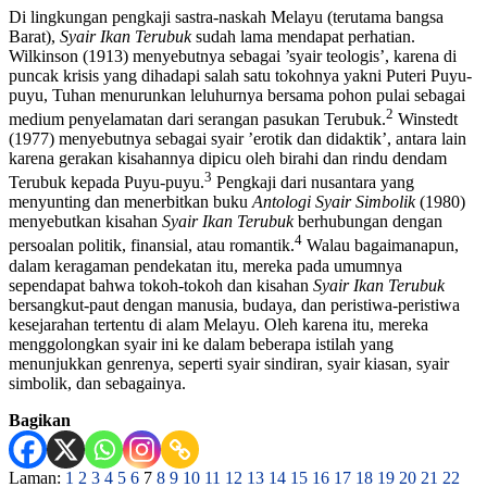
Di lingkungan pengkaji sastra-naskah Melayu (terutama bangsa
Barat),
Syair Ikan Terubuk
sudah lama mendapat perhatian.
Wilkinson (1913) menyebutnya sebagai ’syair teologis’, karena di
puncak krisis yang dihadapi salah satu tokohnya yakni Puteri Puyu-
puyu, Tuhan menurunkan leluhurnya bersama pohon pulai sebagai
2
medium penyelamatan dari serangan pasukan Terubuk.
Winstedt
(1977) menyebutnya sebagai syair ’erotik dan didaktik’, antara lain
karena gerakan kisahannya dipicu oleh birahi dan rindu dendam
3
Terubuk kepada Puyu-puyu.
Pengkaji dari nusantara yang
menyunting dan menerbitkan buku
Antologi Syair Simbolik
(1980)
menyebutkan kisahan
Syair Ikan Terubuk
berhubungan dengan
4
persoalan politik, finansial, atau romantik.
Walau bagaimanapun,
dalam keragaman pendekatan itu, mereka pada umumnya
sependapat bahwa tokoh-tokoh dan kisahan
Syair Ikan Terubuk
bersangkut-paut dengan manusia, budaya, dan peristiwa-peristiwa
kesejarahan tertentu di alam Melayu. Oleh karena itu, mereka
menggolongkan syair ini ke dalam beberapa istilah yang
menunjukkan genrenya, seperti syair sindiran, syair kiasan, syair
simbolik, dan sebagainya.
Bagikan
Laman:
1
2
3
4
5
6
7
8
9
10
11
12
13
14
15
16
17
18
19
20
21
22