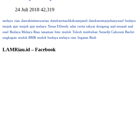
24 Juli 2018
42,319
melayu
riau
daerahistimewariau
datukseritaufikikramjamil
datukserimarjohanyusuf
budaya
tunjuk ajar
tunjuk ajar melayu
Tenas Effendy
adat
cerita rakyat
dongeng
asal muasal
asal
usul
Budaya Melayu Riau
tanaman
bmr
mulok
Tokoh
tumbuhan
Sutardji Calzoum Bachri
ungkapan
mulok BMR
mulok budaya melayu riau
Ingatan Budi
LAMRiau.id – Facebook