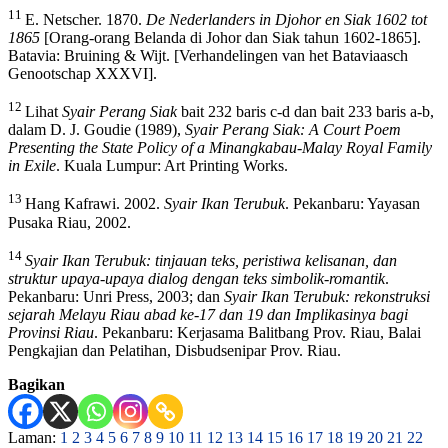
11
E. Netscher. 1870.
De Nederlanders in Djohor en
Siak 1602 tot
1865
[Orang-orang Belanda di Johor dan Siak tahun 1602-1865].
Batavia: Bruining & Wijt. [Verhandelingen van het Bataviaasch
Genootschap XXXVI].
12
Lihat
Syair Perang Siak
bait 232 baris c-d dan bait 233 baris a-b,
dalam D. J. Goudie (1989),
Syair Perang
Siak: A Court Poem
Presenting the State Policy of a Minangkabau-Malay Royal Family
in Exile
. Kuala Lumpur: Art Printing Works.
13
Hang Kafrawi. 2002.
Syair Ikan Terubuk
. Pekanbaru: Yayasan
Pusaka Riau, 2002.
14
Syair Ikan Terubuk: tinjauan teks, peristiwa kelisanan, dan
struktur upaya-upaya dialog dengan teks simbolik-romantik
.
Pekanbaru: Unri Press, 2003; dan
Syair Ikan Terubuk: rekonstruksi
sejarah Melayu Riau abad ke-17 dan 19 dan Implikasinya bagi
Provinsi Riau
. Pekanbaru: Kerjasama Balitbang Prov. Riau, Balai
Pengkajian dan Pelatihan, Disbudsenipar Prov. Riau.
Bagikan
Laman:
1
2
3
4
5
6
7
8
9
10
11
12
13
14
15
16
17
18
19
20
21
22