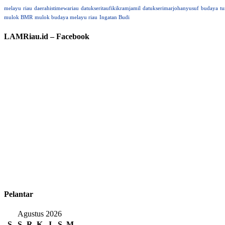
melayu
riau
daerahistimewariau
datukseritaufikikramjamil
datukserimarjohanyusuf
budaya
tu
mulok BMR
mulok budaya melayu riau
Ingatan Budi
LAMRiau.id – Facebook
Pelantar
Agustus 2026
S
S
R
K
J
S
M