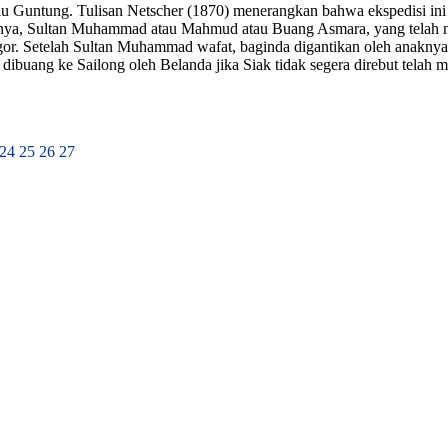
 Guntung. Tulisan Netscher (1870) menerangkan bahwa ekspedisi ini t
yahnya, Sultan Muhammad atau Mahmud atau Buang Asmara, yang telah
or. Setelah Sultan Muhammad wafat, baginda digantikan oleh anaknya
dibuang ke Sailong oleh Belanda jika Siak tidak segera direbut tela
24
25
26
27