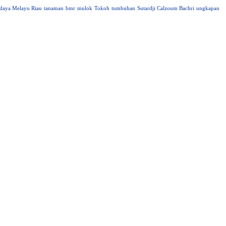
daya Melayu Riau
tanaman
bmr
mulok
Tokoh
tumbuhan
Sutardji Calzoum Bachri
ungkapan