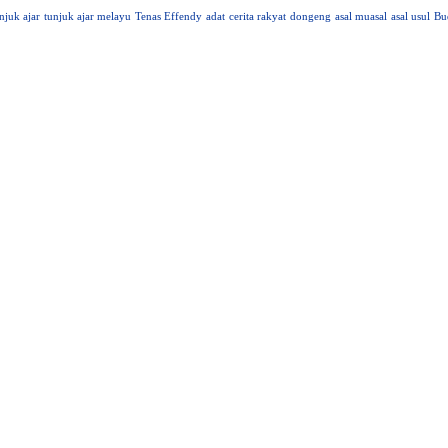
njuk ajar
tunjuk ajar melayu
Tenas Effendy
adat
cerita rakyat
dongeng
asal muasal
asal usul
Bu