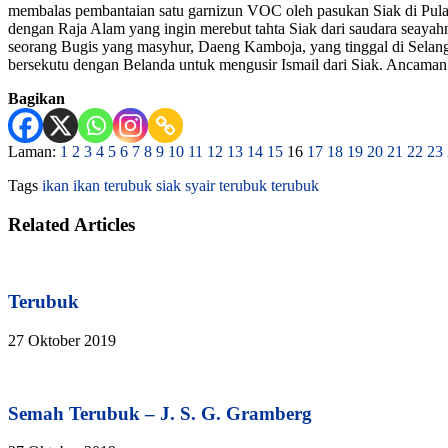
membalas pembantaian satu garnizun VOC oleh pasukan Siak di Pulau
dengan Raja Alam yang ingin merebut tahta Siak dari saudara sea
seorang Bugis yang masyhur, Daeng Kamboja, yang tinggal di Selang
bersekutu dengan Belanda untuk mengusir Ismail dari Siak. Ancaman 
Bagikan
Laman:
1
2
3
4
5
6
7
8
9
10
11
12
13
14
15
16
17
18
19
20
21
22
23
Tags
ikan
ikan terubuk
siak
syair terubuk
terubuk
Related Articles
Terubuk
27 Oktober 2019
Semah Terubuk – J. S. G. Gramberg