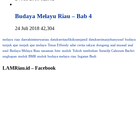
Budaya Melayu Riau – Bab 4
24 Juli 2018
42,304
melayu
riau
daerahistimewariau
datukseritaufikikramjamil
datukserimarjohanyusuf
budaya
tunjuk ajar
tunjuk ajar melayu
Tenas Effendy
adat
cerita rakyat
dongeng
asal muasal
asal
usul
Budaya Melayu Riau
tanaman
bmr
mulok
Tokoh
tumbuhan
Sutardji Calzoum Bachri
ungkapan
mulok BMR
mulok budaya melayu riau
Ingatan Budi
LAMRiau.id – Facebook