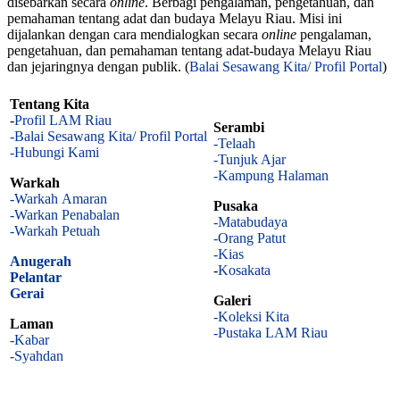
disebarkan secara
online
. Berbagi pengalaman, pengetahuan, dan
pemahaman tentang adat dan budaya Melayu Riau. Misi ini
dijalankan dengan cara mendialogkan secara
online
pengalaman,
pengetahuan, dan pemahaman tentang adat-budaya Melayu Riau
dan jejaringnya dengan publik. (
Balai Sesawang Kita/ Profil Portal
)
Tentang Kita
-
Profil LAM Riau
Serambi
-Balai Sesawang Kita/ Profil Portal
-Telaah
-Hubungi Kami
-Tunjuk Ajar
-Kampung Halaman
Warkah
-Warkah Amaran
Pusaka
-Warkan Penabalan
-Matabudaya
-Warkah Petuah
-Orang Patut
-Kias
Anugerah
-
Kosakata
Pelantar
Gerai
Galeri
-Koleksi Kita
Laman
-Pustaka LAM Riau
-Kabar
-Syahdan