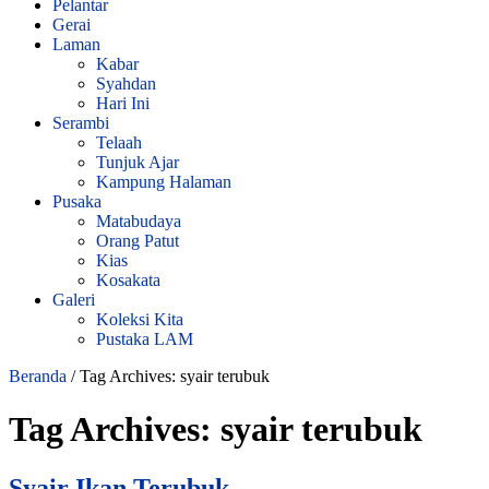
Pelantar
Gerai
Laman
Kabar
Syahdan
Hari Ini
Serambi
Telaah
Tunjuk Ajar
Kampung Halaman
Pusaka
Matabudaya
Orang Patut
Kias
Kosakata
Galeri
Koleksi Kita
Pustaka LAM
Beranda
/
Tag Archives: syair terubuk
Tag Archives:
syair terubuk
Syair Ikan Terubuk