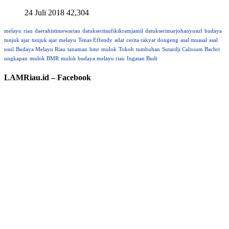
24 Juli 2018
42,304
melayu
riau
daerahistimewariau
datukseritaufikikramjamil
datukserimarjohanyusuf
budaya
tunjuk ajar
tunjuk ajar melayu
Tenas Effendy
adat
cerita rakyat
dongeng
asal muasal
asal
usul
Budaya Melayu Riau
tanaman
bmr
mulok
Tokoh
tumbuhan
Sutardji Calzoum Bachri
ungkapan
mulok BMR
mulok budaya melayu riau
Ingatan Budi
LAMRiau.id – Facebook