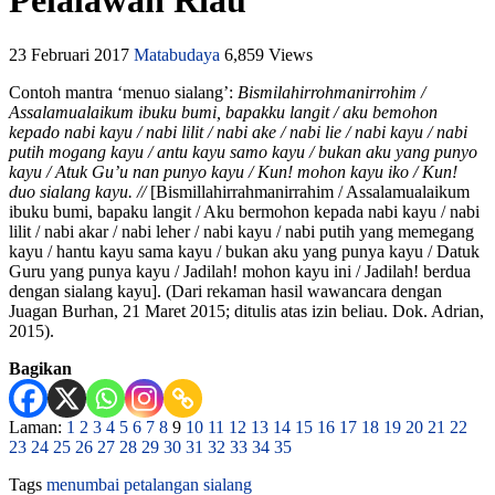
Pelalawan Riau
23 Februari 2017
Matabudaya
6,859 Views
Contoh mantra ‘menuo sialang’:
Bismilahirrohmanirrohim /
Assalamualaikum ibuku bumi, bapakku langit / aku bemohon
kepado nabi kayu / nabi lilit / nabi ake / nabi lie / nabi kayu / nabi
putih mogang kayu / antu kayu samo kayu / bukan aku yang punyo
kayu / Atuk Gu’u nan punyo kayu / Kun! mohon kayu iko / Kun!
duo sialang kayu. //
[Bismillahirrahmanirrahim / Assalamualaikum
ibuku bumi, bapaku langit / Aku bermohon kepada nabi kayu / nabi
lilit / nabi akar / nabi leher / nabi kayu / nabi putih yang memegang
kayu / hantu kayu sama kayu / bukan aku yang punya kayu / Datuk
Guru yang punya kayu / Jadilah! mohon kayu ini / Jadilah! berdua
dengan sialang kayu]. (Dari rekaman hasil wawancara dengan
Juagan Burhan, 21 Maret 2015; ditulis atas izin beliau. Dok. Adrian,
2015).
Bagikan
Laman:
1
2
3
4
5
6
7
8
9
10
11
12
13
14
15
16
17
18
19
20
21
22
23
24
25
26
27
28
29
30
31
32
33
34
35
Tags
menumbai
petalangan
sialang