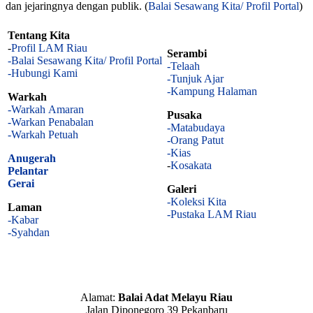
dan jejaringnya dengan publik. (
Balai Sesawang Kita/ Profil Portal
)
Tentang Kita
-
Profil LAM Riau
Serambi
-Balai Sesawang Kita/ Profil Portal
-Telaah
-Hubungi Kami
-Tunjuk Ajar
-Kampung Halaman
Warkah
-Warkah Amaran
Pusaka
-Warkan Penabalan
-Matabudaya
-Warkah Petuah
-Orang Patut
-Kias
Anugerah
-
Kosakata
Pelantar
Gerai
Galeri
-Koleksi Kita
Laman
-Pustaka LAM Riau
-Kabar
-Syahdan
Alamat:
Balai Adat Melayu Riau
Jalan Diponegoro 39 Pekanbaru