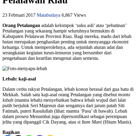
Pelalawan Riau
23 Februari 2017
Matabudaya
6,867 Views
Orang Petalangan
adalah kelompok ‘suku asli’ atau ‘pebatinan’
Petalangan yang sekarang hampir seluruhnya bermukim di
Kabupaten Pelalawan Provinsi Riau. Bagi mereka, madu dari lebah
hutan merupakan penghasilan penting untuk menyangga ekonomi
keluarga. Untuk memperolehnya, ada sejumlah aturan adat dan
serangkaian kegiatan turun-temurun yang bersumber dari
pengetahuan dan kearifan mengenai alam semesta.
Lebah: kaji-asal
Dalam cerita rakyat Petalangan, lebah konon berasal dari gua batu di
Mekkah. Salah satu kaji-asal orang Petalangan yang disebut
monto
lobah
(mantra lebah) menyebutkan bahwa lebah wujud dari lalat
putih berjuluk Seri Majenun dan sengatnya dari jarum patah Siti
Fatimah, puteri Rasulullah (lihat: mantra ‘Pasu’ di bawah). Lebah
dalam prosesi Menumbai juga dipersonifikasi sebagai perempuan
jelita yang dipanggil Cik Dayang, atau si
Itam Mani
(Hitam Manis).
Bagikan