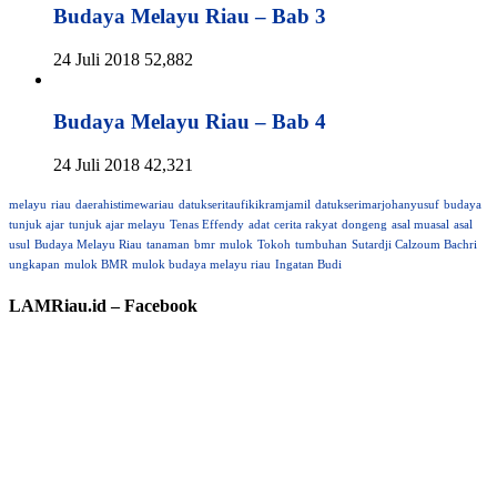
Budaya Melayu Riau – Bab 3
24 Juli 2018
52,882
Budaya Melayu Riau – Bab 4
24 Juli 2018
42,321
melayu
riau
daerahistimewariau
datukseritaufikikramjamil
datukserimarjohanyusuf
budaya
tunjuk ajar
tunjuk ajar melayu
Tenas Effendy
adat
cerita rakyat
dongeng
asal muasal
asal
usul
Budaya Melayu Riau
tanaman
bmr
mulok
Tokoh
tumbuhan
Sutardji Calzoum Bachri
ungkapan
mulok BMR
mulok budaya melayu riau
Ingatan Budi
LAMRiau.id – Facebook