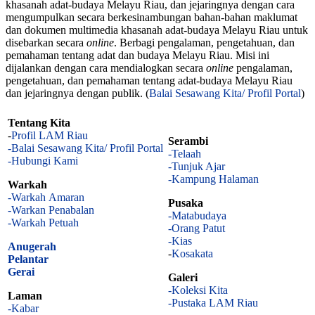
khasanah adat-budaya Melayu Riau, dan jejaringnya dengan cara
mengumpulkan secara berkesinambungan bahan-bahan maklumat
dan dokumen multimedia khasanah adat-budaya Melayu Riau untuk
disebarkan secara
online
. Berbagi pengalaman, pengetahuan, dan
pemahaman tentang adat dan budaya Melayu Riau. Misi ini
dijalankan dengan cara mendialogkan secara
online
pengalaman,
pengetahuan, dan pemahaman tentang adat-budaya Melayu Riau
dan jejaringnya dengan publik. (
Balai Sesawang Kita/ Profil Portal
)
Tentang Kita
-
Profil LAM Riau
Serambi
-Balai Sesawang Kita/ Profil Portal
-Telaah
-Hubungi Kami
-Tunjuk Ajar
-Kampung Halaman
Warkah
-Warkah Amaran
Pusaka
-Warkan Penabalan
-Matabudaya
-Warkah Petuah
-Orang Patut
-Kias
Anugerah
-
Kosakata
Pelantar
Gerai
Galeri
-Koleksi Kita
Laman
-Pustaka LAM Riau
-Kabar