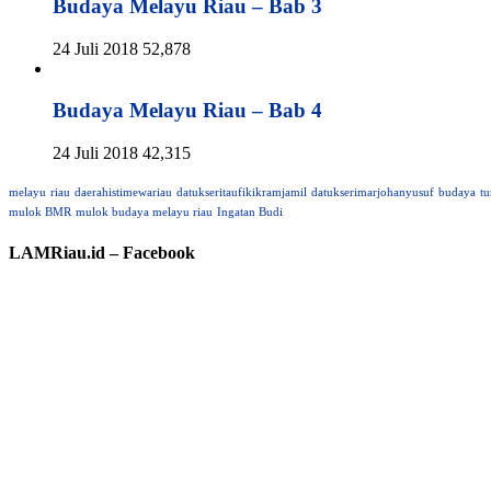
Budaya Melayu Riau – Bab 3
24 Juli 2018
52,878
Budaya Melayu Riau – Bab 4
24 Juli 2018
42,315
melayu
riau
daerahistimewariau
datukseritaufikikramjamil
datukserimarjohanyusuf
budaya
tu
mulok BMR
mulok budaya melayu riau
Ingatan Budi
LAMRiau.id – Facebook