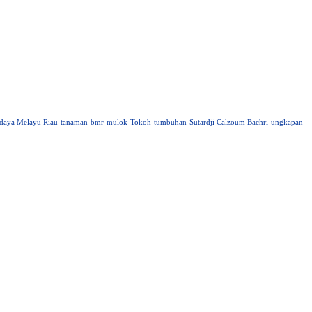
daya Melayu Riau
tanaman
bmr
mulok
Tokoh
tumbuhan
Sutardji Calzoum Bachri
ungkapan