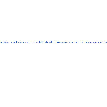
njuk ajar
tunjuk ajar melayu
Tenas Effendy
adat
cerita rakyat
dongeng
asal muasal
asal usul
Bu