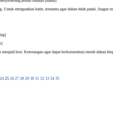
r menyeberang penuh muatan (madu).
. Untuk menguatkan batin, terutama agar dahan tidak patah, Juagan m
ing]
n]
 menjadi besi. Ketenangan agar dapat berkonsentrasi meniti dahan hi
24
25
26
27
28
29
30
31
32
33
34
35