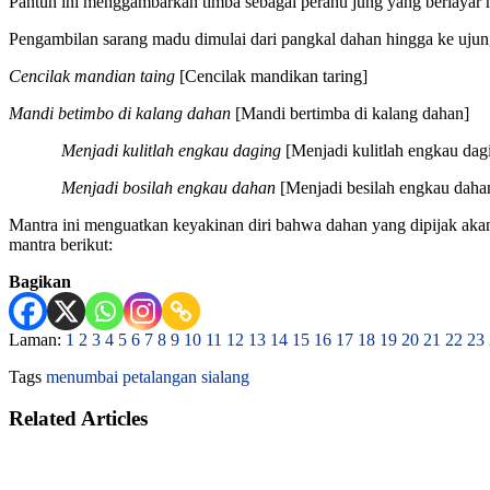
Pantun ini menggambarkan timba sebagai perahu jung yang berlaya
Pengambilan sarang madu dimulai dari pangkal dahan hingga ke ujung
Cencilak mandian taing
[Cencilak mandikan taring]
Mandi betimbo di kalang dahan
[Mandi bertimba di kalang dahan]
Menjadi kulitlah engkau daging
[Menjadi kulitlah engkau dag
Menjadi bosilah engkau dahan
[Menjadi besilah engkau daha
Mantra ini menguatkan keyakinan diri bahwa dahan yang dipijak akan
mantra berikut:
Bagikan
Laman:
1
2
3
4
5
6
7
8
9
10
11
12
13
14
15
16
17
18
19
20
21
22
23
Tags
menumbai
petalangan
sialang
Related Articles