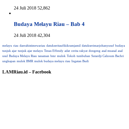
24 Juli 2018
52,862
Budaya Melayu Riau – Bab 4
24 Juli 2018
42,304
melayu
riau
daerahistimewariau
datukseritaufikikramjamil
datukserimarjohanyusuf
budaya
tunjuk ajar
tunjuk ajar melayu
Tenas Effendy
adat
cerita rakyat
dongeng
asal muasal
asal
usul
Budaya Melayu Riau
tanaman
bmr
mulok
Tokoh
tumbuhan
Sutardji Calzoum Bachri
ungkapan
mulok BMR
mulok budaya melayu riau
Ingatan Budi
LAMRiau.id – Facebook