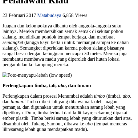
Pelalawan Riau
23 Februari 2017
Matabudaya
6,858 Views
Juagan dan kelompoknya dibantu oleh anggota-anggota suku
lainnya. Mereka membersihkan semak-semak di sekitar pohon
sialang, mendirikan pondok tempat berjaga, dan membuat
semangket
(tangga kayu bertali untuk memanjat sampai ke dahan
sialang). Semangket diperlukan karena pohon sialang biasanya
sangat besar dengan ketinggian mencapai 30 meter. Mereka juga
membantu membawa madu yang diperoleh dari hutan lokasi
pengambilan ke kampung mereka.
Perlengkapan: timba, tali,
ubo
, dan tunam
Perlengkapan dalam prosesi Menumbai adalah
timbo
(timba),
ubo
,
dan
tunam
. Timba diberi tali yang dibawa naik oleh Juagan
pemanjat, dan digunakan untuk menurunkan sarang lebah yang
dipetiknya. Dulu, timba terbuat dari kulit kayu; sekarang dipakai
ember plastik. Timba berisi sarang lebah yang diturunkan dari atas,
disambut oleh Tukang Sambut, dibawa ke
ubo
(tempat memeras
lilin/sarang lebah guna mendapatkan madu).