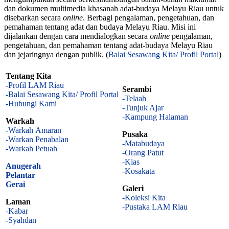
dan dokumen multimedia khasanah adat-budaya Melayu Riau untuk
disebarkan secara
online
. Berbagi pengalaman, pengetahuan, dan
pemahaman tentang adat dan budaya Melayu Riau. Misi ini
dijalankan dengan cara mendialogkan secara
online
pengalaman,
pengetahuan, dan pemahaman tentang adat-budaya Melayu Riau
dan jejaringnya dengan publik. (
Balai Sesawang Kita/ Profil Portal
)
Tentang Kita
-
Profil LAM Riau
Serambi
-Balai Sesawang Kita/ Profil Portal
-Telaah
-Hubungi Kami
-Tunjuk Ajar
-Kampung Halaman
Warkah
-Warkah Amaran
Pusaka
-Warkan Penabalan
-Matabudaya
-Warkah Petuah
-Orang Patut
-Kias
Anugerah
-
Kosakata
Pelantar
Gerai
Galeri
-Koleksi Kita
Laman
-Pustaka LAM Riau
-Kabar
-Syahdan