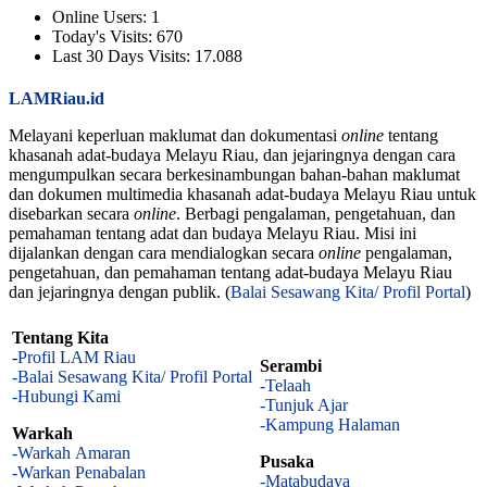
Online Users:
1
Today's Visits:
670
Last 30 Days Visits:
17.088
LAMRiau.id
Melayani keperluan maklumat dan dokumentasi
online
tentang
khasanah adat-budaya Melayu Riau, dan jejaringnya dengan cara
mengumpulkan secara berkesinambungan bahan-bahan maklumat
dan dokumen multimedia khasanah adat-budaya Melayu Riau untuk
disebarkan secara
online
. Berbagi pengalaman, pengetahuan, dan
pemahaman tentang adat dan budaya Melayu Riau. Misi ini
dijalankan dengan cara mendialogkan secara
online
pengalaman,
pengetahuan, dan pemahaman tentang adat-budaya Melayu Riau
dan jejaringnya dengan publik. (
Balai Sesawang Kita/ Profil Portal
)
Tentang Kita
-
Profil LAM Riau
Serambi
-Balai Sesawang Kita/ Profil Portal
-Telaah
-Hubungi Kami
-Tunjuk Ajar
-Kampung Halaman
Warkah
-Warkah Amaran
Pusaka
-Warkan Penabalan
-Matabudaya