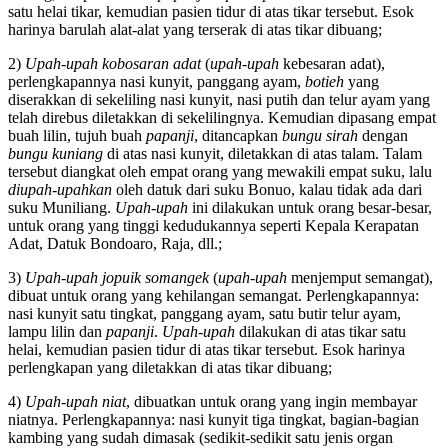
satu helai tikar, kemudian pasien tidur di atas tikar tersebut. Esok
harinya barulah alat-alat yang terserak di atas tikar dibuang;
2)
Upah-upah kobosaran adat
(
upah-upah
kebesaran adat),
perlengkapannya nasi kunyit, panggang ayam,
botieh
yang
diserakkan di sekeliling nasi kunyit, nasi putih dan telur ayam yang
telah direbus diletakkan di sekelilingnya. Kemudian dipasang empat
buah lilin, tujuh buah
papanji
, ditancapkan
bungu sirah
dengan
bungu kuniang
di atas nasi kunyit, diletakkan di atas talam. Talam
tersebut diangkat oleh empat orang yang mewakili empat suku, lalu
diupah-upahkan
oleh datuk dari suku Bonuo, kalau tidak ada dari
suku Muniliang.
Upah-upah
ini dilakukan untuk orang besar-besar,
untuk orang yang tinggi kedudukannya seperti Kepala Kerapatan
Adat, Datuk Bondoaro, Raja, dll.;
3)
Upah-upah jopuik somangek
(
upah-upah
menjemput semangat),
dibuat untuk orang yang kehilangan semangat. Perlengkapannya:
nasi kunyit satu tingkat, panggang ayam, satu butir telur ayam,
lampu lilin dan
papanji
.
Upah-upah
dilakukan di atas tikar satu
helai, kemudian pasien tidur di atas tikar tersebut. Esok harinya
perlengkapan yang diletakkan di atas tikar dibuang;
4)
Upah-upah niat
, dibuatkan untuk orang yang ingin membayar
niatnya. Perlengkapannya: nasi kunyit tiga tingkat, bagian-bagian
kambing yang sudah dimasak (sedikit-sedikit satu jenis organ