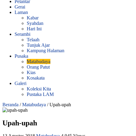
Pelantar
Gerai
Laman
Kabar
Syahdan
Hari Ini
Serambi
Telaah
Tunjuk Ajar
Kampung Halaman
Pusaka
Matabudaya
Orang Patut
Kias
Kosakata
Galeri
Koleksi Kita
Pustaka LAM
Beranda
/
Matabudaya
/
Upah-upah
Upah-upah
13 Agustus 2018
Matabudaya
4,945 Views