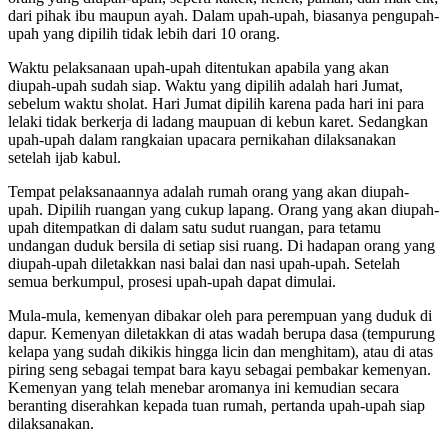
dari pihak ibu maupun ayah. Dalam upah-upah, biasanya pengupah-
upah yang dipilih tidak lebih dari 10 orang.
Waktu pelaksanaan upah-upah ditentukan apabila yang akan
diupah-upah sudah siap. Waktu yang dipilih adalah hari Jumat,
sebelum waktu sholat. Hari Jumat dipilih karena pada hari ini para
lelaki tidak berkerja di ladang maupuan di kebun karet. Sedangkan
upah-upah dalam rangkaian upacara pernikahan dilaksanakan
setelah ijab kabul.
Tempat pelaksanaannya adalah rumah orang yang akan diupah-
upah. Dipilih ruangan yang cukup lapang. Orang yang akan diupah-
upah ditempatkan di dalam satu sudut ruangan, para tetamu
undangan duduk bersila di setiap sisi ruang. Di hadapan orang yang
diupah-upah diletakkan nasi balai dan nasi upah-upah. Setelah
semua berkumpul, prosesi upah-upah dapat dimulai.
Mula-mula, kemenyan dibakar oleh para perempuan yang duduk di
dapur. Kemenyan diletakkan di atas wadah berupa dasa (tempurung
kelapa yang sudah dikikis hingga licin dan menghitam), atau di atas
piring seng sebagai tempat bara kayu sebagai pembakar kemenyan.
Kemenyan yang telah menebar aromanya ini kemudian secara
beranting diserahkan kepada tuan rumah, pertanda upah-upah siap
dilaksanakan.