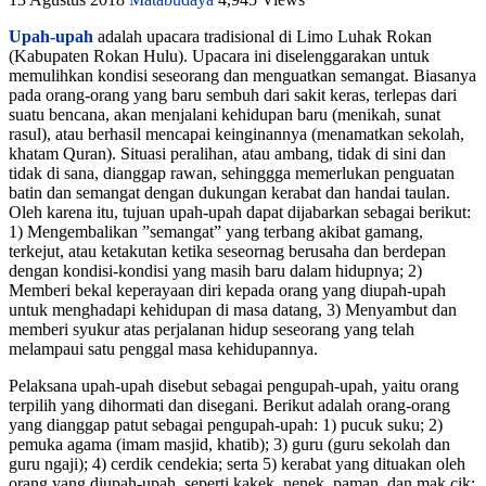
Upah-upah
adalah upacara tradisional di Limo Luhak Rokan
(Kabupaten Rokan Hulu). Upacara ini diselenggarakan untuk
memulihkan kondisi seseorang dan menguatkan semangat. Biasanya
pada orang-orang yang baru sembuh dari sakit keras, terlepas dari
suatu bencana, akan menjalani kehidupan baru (menikah, sunat
rasul), atau berhasil mencapai keinginannya (menamatkan sekolah,
khatam Quran). Situasi peralihan, atau ambang, tidak di sini dan
tidak di sana, dianggap rawan, sehinggga memerlukan penguatan
batin dan semangat dengan dukungan kerabat dan handai taulan.
Oleh karena itu, tujuan upah-upah dapat dijabarkan sebagai berikut:
1) Mengembalikan ”semangat” yang terbang akibat gamang,
terkejut, atau ketakutan ketika seseornag berusaha dan berdepan
dengan kondisi-kondisi yang masih baru dalam hidupnya; 2)
Memberi bekal keperayaan diri kepada orang yang diupah-upah
untuk menghadapi kehidupan di masa datang, 3) Menyambut dan
memberi syukur atas perjalanan hidup seseorang yang telah
melampaui satu penggal masa kehidupannya.
Pelaksana upah-upah disebut sebagai pengupah-upah, yaitu orang
terpilih yang dihormati dan disegani. Berikut adalah orang-orang
yang dianggap patut sebagai pengupah-upah: 1) pucuk suku; 2)
pemuka agama (imam masjid, khatib); 3) guru (guru sekolah dan
guru ngaji); 4) cerdik cendekia; serta 5) kerabat yang dituakan oleh
orang yang diupah-upah, seperti kakek, nenek, paman, dan mak cik;