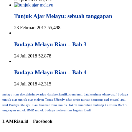
Tunjuk Ajar Melayu: sebuah tanggapan
23 Februari 2017
55,498
Budaya Melayu Riau – Bab 3
24 Juli 2018
52,878
Budaya Melayu Riau – Bab 4
24 Juli 2018
42,315
melayu
riau
daerahistimewariau
datukseritaufikikramjamil
datukserimarjohanyusuf
budaya
tunjuk ajar
tunjuk ajar melayu
Tenas Effendy
adat
cerita rakyat
dongeng
asal muasal
asal
usul
Budaya Melayu Riau
tanaman
bmr
mulok
Tokoh
tumbuhan
Sutardji Calzoum Bachri
ungkapan
mulok BMR
mulok budaya melayu riau
Ingatan Budi
LAMRiau.id – Facebook