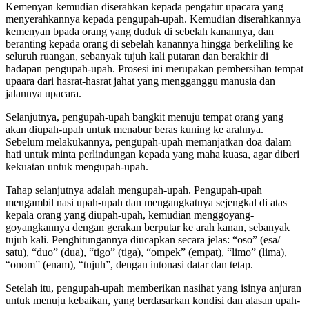
Kemenyan kemudian diserahkan kepada pengatur upacara yang
menyerahkannya kepada pengupah-upah. Kemudian diserahkannya
kemenyan bpada orang yang duduk di sebelah kanannya, dan
beranting kepada orang di sebelah kanannya hingga berkeliling ke
seluruh ruangan, sebanyak tujuh kali putaran dan berakhir di
hadapan pengupah-upah. Prosesi ini merupakan pembersihan tempat
upaara dari hasrat-hasrat jahat yang mengganggu manusia dan
jalannya upacara.
Selanjutnya, pengupah-upah bangkit menuju tempat orang yang
akan diupah-upah untuk menabur beras kuning ke arahnya.
Sebelum melakukannya, pengupah-upah memanjatkan doa dalam
hati untuk minta perlindungan kepada yang maha kuasa, agar diberi
kekuatan untuk mengupah-upah.
Tahap selanjutnya adalah mengupah-upah. Pengupah-upah
mengambil nasi upah-upah dan mengangkatnya sejengkal di atas
kepala orang yang diupah-upah, kemudian menggoyang-
goyangkannya dengan gerakan berputar ke arah kanan, sebanyak
tujuh kali. Penghitungannya diucapkan secara jelas: “oso” (esa/
satu), “duo” (dua), “tigo” (tiga), “ompek” (empat), “limo” (lima),
“onom” (enam), “tujuh”, dengan intonasi datar dan tetap.
Setelah itu, pengupah-upah memberikan nasihat yang isinya anjuran
untuk menuju kebaikan, yang berdasarkan kondisi dan alasan upah-