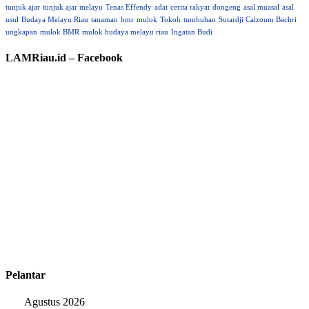
tunjuk ajar
tunjuk ajar melayu
Tenas Effendy
adat
cerita rakyat
dongeng
asal muasal
asal
usul
Budaya Melayu Riau
tanaman
bmr
mulok
Tokoh
tumbuhan
Sutardji Calzoum Bachri
ungkapan
mulok BMR
mulok budaya melayu riau
Ingatan Budi
LAMRiau.id – Facebook
Pelantar
Agustus 2026