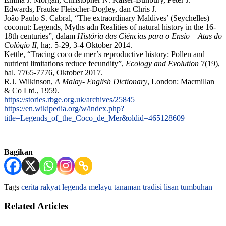
Edwards, Frauke Fleischer-Dogley, dan Chris J.
Joâo Paulo S. Cabral, “The extraordinary Maldives’ (Seychelles)
coconut: Legends, Myths adn Realities of natural history in the 16-
18th centuries”, dalam
História das Ciéncias para o Ensio – Atas do
Colóqio II
, ha;. 5-29, 3-4 Oktober 2014.
Kettle, “Tracing coco de mer’s reproductive history: Pollen and
nutrient limitations reduce fecundity”,
Ecology and Evolution
7(19),
hal. 7765-7776, Oktober 2017.
R.J. Wilkinson,
A Malay- English Dictionary
, London: Macmillan
& Co Ltd., 1959.
https://stories.rbge.org.uk/archives/25845
https://en.wikipedia.org/w/index.php?
title=Legends_of_the_Coco_de_Mer&oldid=465128609
Bagikan
Tags
cerita rakyat
legenda
melayu
tanaman
tradisi lisan
tumbuhan
Related Articles