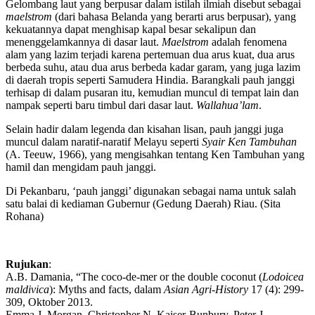
Gelombang laut yang berpusar dalam istilah ilmiah disebut sebagai
maelstrom
(dari bahasa Belanda yang berarti arus berpusar), yang
kekuatannya dapat menghisap kapal besar sekalipun dan
menenggelamkannya di dasar laut.
Maelstrom
adalah fenomena
alam yang lazim terjadi karena pertemuan dua arus kuat, dua arus
berbeda suhu, atau dua arus berbeda kadar garam, yang juga lazim
di daerah tropis seperti Samudera Hindia. Barangkali pauh janggi
terhisap di dalam pusaran itu, kemudian muncul di tempat lain dan
nampak seperti baru timbul dari dasar laut.
Wallahua’lam
.
Selain hadir dalam legenda dan kisahan lisan, pauh janggi juga
muncul dalam naratif-naratif Melayu seperti
Syair Ken Tambuhan
(A. Teeuw, 1966), yang mengisahkan tentang Ken Tambuhan yang
hamil dan mengidam pauh janggi.
Di Pekanbaru, ‘pauh janggi’ digunakan sebagai nama untuk salah
satu balai di kediaman Gubernur (Gedung Daerah) Riau. (Sita
Rohana)
Rujukan
:
A.B. Damania, “The coco-de-mer or the double coconut (
Lodoicea
maldivica
): Myths and facts, dalam
Asian Agri-History
17 (4): 299-
309, Oktober 2013.
Emma J. Morgan, Christopher N. Kaiser-Bunbury, Peter J.