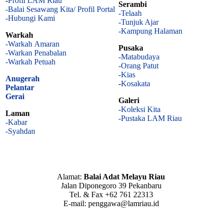
-
Profil LAM Riau
Serambi
-Balai Sesawang Kita/ Profil Portal
-Telaah
-Hubungi Kami
-Tunjuk Ajar
-Kampung Halaman
Warkah
-Warkah Amaran
Pusaka
-Warkan Penabalan
-Matabudaya
-Warkah Petuah
-Orang Patut
-Kias
Anugerah
-
Kosakata
Pelantar
Gerai
Galeri
-Koleksi Kita
Laman
-Pustaka LAM Riau
-Kabar
-Syahdan
Alamat:
Balai Adat Melayu Riau
Jalan Diponegoro 39 Pekanbaru
Tel. & Fax +62 761 22313
E-mail: penggawa@lamriau.id