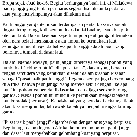
Eropa sejak abad ke-16. Begitu berharganya buah ini, di Maladewa,
pauh janggi yang terdampar harus segera diserahkan kepada raja
atau yang menyimpannya akan dihukum mati.
Pauh janggi yang ditemukan terdampar di pantai biasanya sudah
tinggal tempurung, kulit serabut luar dan isi buahnya sudah lapuk
oleh air laut. Dalam keadaan seperti ini pula pauh janggi ditemukan
oleh para pelaut mengapung atau timbul ke permukaan laut,
sehingga muncul legenda bahwa pauh janggi adalah buah yang
pohonnya tumbuh di dasar laut.
Dalam legenda Melayu, pauh janggi dipercaya sebagai pohon yang
tumbuh di “tebing runtuh”, di “pusat tasik”, danau yang berada di
tengah samudera yang kemudian disebut dalam kisahan-kisahan
sebagai “pusat tasik pauh janggi”. Legenda serupa juga berkembang
di Afrika, bahwa pauh janggi yang mereka sebut dengan “kelapa
laut” ini pohonnya berada di dasar laut dan dijaga seekor burung
garuda. Sesekali pohon ini muncul ke permukaan mengakibatkan
laut bergolak (berpusar). Kapal-kapal yang berada di dekatnya tidak
akan bisa menghindar, lalu awak kapalnya menjadi mangsa burung
garuda.
“Pusat tasik pauh janggi” digambarkan dengan arus yang berpusar.
Begitu juga dalam legenda Afrika, kemunculan pohon pauh janggi
dari dasar laut menyebabkan gelombang kuat yang berpusar.