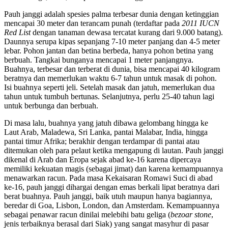
Pauh janggi adalah spesies palma terbesar dunia dengan ketinggian
mencapai 30 meter dan terancam punah (terdaftar pada
2011 IUCN
Red List
dengan tanaman dewasa tercatat kurang dari 9.000 batang).
Daunnya serupa kipas sepanjang 7-10 meter panjang dan 4-5 meter
lebar. Pohon jantan dan betina berbeda, hanya pohon betina yang
berbuah. Tangkai bunganya mencapai 1 meter panjangnya.
Buahnya, terbesar dan terberat di dunia, bisa mencapai 40 kilogram
beratnya dan memerlukan waktu 6-7 tahun untuk masak di pohon.
Isi buahnya seperti jeli. Setelah masak dan jatuh, memerlukan dua
tahun untuk tumbuh bertunas. Selanjutnya, perlu 25-40 tahun lagi
untuk berbunga dan berbuah.
Di masa lalu, buahnya yang jatuh dibawa gelombang hingga ke
Laut Arab, Maladewa, Sri Lanka, pantai Malabar, India, hingga
pantai timur Afrika; berakhir dengan terdampar di pantai atau
ditemukan oleh para pelaut ketika mengapung di lautan. Pauh janggi
dikenal di Arab dan Eropa sejak abad ke-16 karena dipercaya
memiliki kekuatan magis (sebagai jimat) dan karena kemampuannya
menawarkan racun. Pada masa Kekaisaran Romawi Suci di abad
ke-16, pauh janggi dihargai dengan emas berkali lipat beratnya dari
berat buahnya. Pauh janggi, baik utuh maupun hanya bagiannya,
beredar di Goa, Lisbon, London, dan Amsterdam. Kemampuannya
sebagai penawar racun dinilai melebihi batu geliga (
bezoar stone
,
jenis terbaiknya berasal dari Siak) yang sangat masyhur di pasar