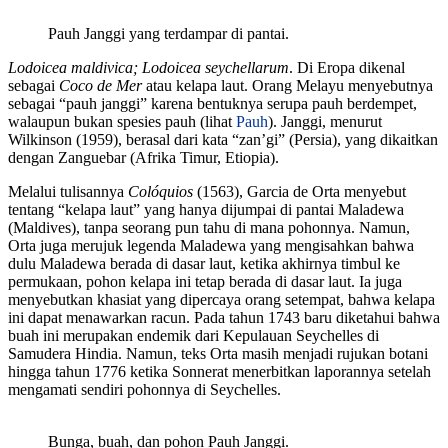
Pauh Janggi yang terdampar di pantai.
Lodoicea maldivica; Lodoicea seychellarum
. Di Eropa dikenal
sebagai
Coco de Mer
atau kelapa laut. Orang Melayu menyebutnya
sebagai “pauh janggi” karena bentuknya serupa pauh berdempet,
walaupun bukan spesies pauh (lihat
Pauh
). Janggi, menurut
Wilkinson (1959), berasal dari kata “zan’gi” (Persia), yang dikaitkan
dengan Zanguebar (Afrika Timur, Etiopia).
Melalui tulisannya
Colóquios
(1563), Garcia de Orta menyebut
tentang “kelapa laut” yang hanya dijumpai di pantai Maladewa
(Maldives), tanpa seorang pun tahu di mana pohonnya. Namun,
Orta juga merujuk legenda Maladewa yang mengisahkan bahwa
dulu Maladewa berada di dasar laut, ketika akhirnya timbul ke
permukaan, pohon kelapa ini tetap berada di dasar laut. Ia juga
menyebutkan khasiat yang dipercaya orang setempat, bahwa kelapa
ini dapat menawarkan racun. Pada tahun 1743 baru diketahui bahwa
buah ini merupakan endemik dari Kepulauan Seychelles di
Samudera Hindia. Namun, teks Orta masih menjadi rujukan botani
hingga tahun 1776 ketika Sonnerat menerbitkan laporannya setelah
mengamati sendiri pohonnya di Seychelles.
Bunga, buah, dan pohon Pauh Janggi.