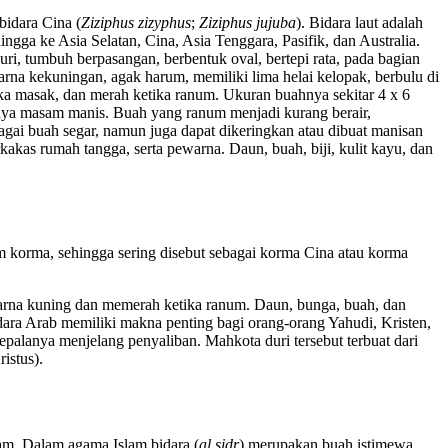
 bidara Cina (
Ziziphus zizyphus
;
Ziziphus jujuba
). Bidara laut adalah
a ke Asia Selatan, Cina, Asia Tenggara, Pasifik, dan Australia.
, tumbuh berpasangan, berbentuk oval, bertepi rata, pada bagian
rna kekuningan, agak harum, memiliki lima helai kelopak, berbulu di
tika masak, dan merah ketika ranum. Ukuran buahnya sekitar 4 x 6
anya masam manis. Buah yang ranum menjadi kurang berair,
agai buah segar, namun juga dapat dikeringkan atau dibuat manisan
akas rumah tangga, serta pewarna. Daun, buah, biji, kulit kayu, dan
m korma, sehingga sering disebut sebagai korma Cina atau korma
erwarna kuning dan memerah ketika ranum. Daun, bunga, buah, dan
idara Arab memiliki makna penting bagi orang-orang Yahudi, Kristen,
kepalanya menjelang penyaliban. Mahkota duri tersebut terbuat dari
istus).
am. Dalam agama Islam bidara (
al sidr
) merupakan buah istimewa,