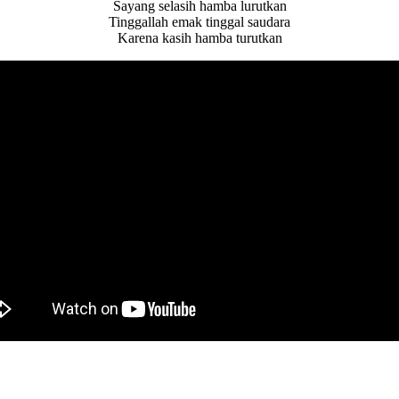
Sayang selasih hamba lurutkan
Tinggallah emak tinggal saudara
Karena kasih hamba turutkan