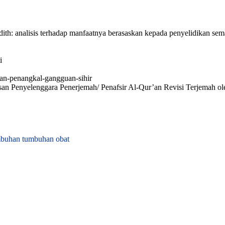
th: analisis terhadap manfaatnya berasaskan kepada penyelidikan sema
i
dan-penangkal-gangguan-sihir
yasan Penyelenggara Penerjemah/ Penafsir Al-Qur’an Revisi Terjemah
mbuhan
tumbuhan obat