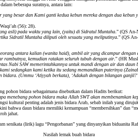
 dalam beberapa suratnya, antara lain:
ir yang besar dan Kami ganti kedua kebun mereka dengan dua kebun 
Waqi’ah (56): 28).
 asli) pada waktu yang lain, (yaitu) di Sidratul Muntaha
.” (QS An-N
ika Sidratil Muntaha diliputi oleh sesuatu yang meliputinya
.” (QS An-
seorang antara kalian (wanita haid), ambil air yang dicampur dengan
kar rambutnya, kemudian ratakan seluruh tubuh dengan air
.” (HR Musl
antas Nabi SAW memerintahkannya untuk mandi dengan air dan daun 
mi sedangkan kami ketika itu sedang memandikan puterinya (Zainab),
daun bidara. (Ummu ‘Atiyyah berkata), ‘Adakah dengan bilangan ganjil
pohon bidara sebagaimana disebutkan dalam Hadits berikut:
iapa menebang pohon bidara maka Allah SWT akan membenamkan kep
ngsi kultural penting adalah jenis bidara Arab, sebab inilah yang di
ni bahwa daun bidara memiliki kemampuan “membersihkan” dan “men
roh jahat.
am senikata (lirik) lagu “Pengorbanan” yang dinyanyikan biduanita R
Nasilah lemak buah bidara