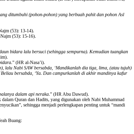
yang ditumbuhi (pohon-pohon) yang berbuah pahit dan pohon Asl
ajm (53): 13-14).
Najm (53): 15-16).
 daun bidara lalu bersuci (sehingga sempurna). Kemudian tuangkan
im).
bidara
.” (HR al-Nasa’i).
 lalu Nabi SAW bersabda, ‘Mandikanlah dia tiga, lima, (atau tujuh)
?’ Beliau bersabda, ‘Ya. Dan campurkanlah di akhir mandinya kafur
alanya dalam api neraka
.” (HR Abu Dawud).
rujuk dalam Quran dan Hadits, yang digunakan oleh Nabi Muhammad
yucikan”, sehingga menjadi perlengkapan penting untuk “mandi
afeah Buang: