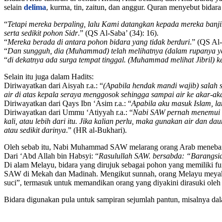
selain
delima
, kurma, tin, zaitun, dan anggur. Quran menyebut bidara
“
Tetapi mereka berpaling, lalu Kami datangkan kepada mereka banj
serta sedikit pohon Sidr
.” (QS Al-Saba’ (34): 16).
“
Mereka berada di antara pohon bidara yang tidak berduri
.” (QS Al-
“
Dan sungguh, dia (Muhammad) telah melihatnya (dalam rupanya yang
“
di dekatnya ada surga tempat tinggal. (Muhammad melihat Jibril) ket
Selain itu juga dalam Hadits:
Diriwayatkan dari Aisyah r.a.: “
(Apabila hendak mandi wajib) salah 
air di atas kepala seraya menggosok sehingga sampai air ke akar-a
Diriwayatkan dari Qays Ibn ‘Asim r.a.: “
Apabila aku masuk Islam, l
Diriwayatkan dari Ummu ‘Atiyyah r.a.: “
Nabi SAW pernah menemui ka
kali, atau lebih dari itu. Jika kalian perlu, maka gunakan air dan 
atau sedikit darinya
.” (HR al-Bukhari).
Oleh sebab itu, Nabi Muhammad SAW melarang orang Arab menebang 
Dari ‘Abd Allah bin Habsyi: “
Rasulullah SAW. bersabda: “Barangs
Di alam Melayu, bidara yang dirujuk sebagai pohon yang memiliki fu
SAW di Mekah dan Madinah. Mengikut sunnah, orang Melayu meyaki
suci”, termasuk untuk memandikan orang yang diyakini dirasuki oleh 
Bidara digunakan pula untuk sampiran sejumlah pantun, misalnya dal