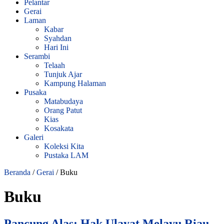
Pelantar
Gerai
Laman
Kabar
Syahdan
Hari Ini
Serambi
Telaah
Tunjuk Ajar
Kampung Halaman
Pusaka
Matabudaya
Orang Patut
Kias
Kosakata
Galeri
Koleksi Kita
Pustaka LAM
Beranda
/
Gerai
/
Buku
Buku
Pancung Alas: Hak Ulayat Melayu Riau