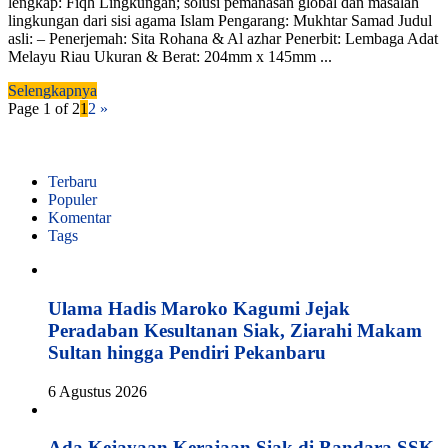
lengkap: Fiqh Lingkungan; solusi pemanasan global dan masalah
lingkungan dari sisi agama Islam Pengarang: Mukhtar Samad Judul
asli: – Penerjemah: Sita Rohana & Al azhar Penerbit: Lembaga Adat
Melayu Riau Ukuran & Berat: 204mm x 145mm ...
Selengkapnya
Page 1 of 2
1
2
»
Terbaru
Populer
Komentar
Tags
Ulama Hadis Maroko Kagumi Jejak
Peradaban Kesultanan Siak, Ziarahi Makam
Sultan hingga Pendiri Pekanbaru
6 Agustus 2026
Ada Kejayaan Kerajaan Siak di Bandara SSK