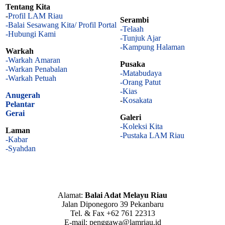
Tentang Kita
-
Profil LAM Riau
Serambi
-Balai Sesawang Kita/ Profil Portal
-Telaah
-Hubungi Kami
-Tunjuk Ajar
-Kampung Halaman
Warkah
-Warkah Amaran
Pusaka
-Warkan Penabalan
-Matabudaya
-Warkah Petuah
-Orang Patut
-Kias
Anugerah
-
Kosakata
Pelantar
Gerai
Galeri
-Koleksi Kita
Laman
-Pustaka LAM Riau
-Kabar
-Syahdan
Alamat:
Balai Adat Melayu Riau
Jalan Diponegoro 39 Pekanbaru
Tel. & Fax +62 761 22313
E-mail: penggawa@lamriau.id