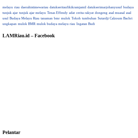
melayu
riau
daerahistimewariau
datukseritaufikikramjamil
datukserimarjohanyusuf
budaya
tunjuk ajar
tunjuk ajar melayu
Tenas Effendy
adat
cerita rakyat
dongeng
asal muasal
asal
usul
Budaya Melayu Riau
tanaman
bmr
mulok
Tokoh
tumbuhan
Sutardji Calzoum Bachri
ungkapan
mulok BMR
mulok budaya melayu riau
Ingatan Budi
LAMRiau.id – Facebook
Pelantar