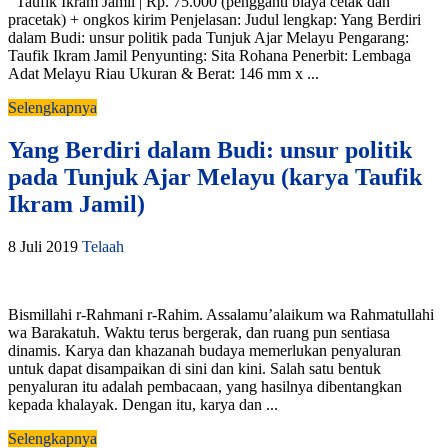
Taufik Ikram Jamil | Rp. 75.000 (pengganti biaya cetak dan
pracetak) + ongkos kirim Penjelasan: Judul lengkap: Yang Berdiri
dalam Budi: unsur politik pada Tunjuk Ajar Melayu Pengarang:
Taufik Ikram Jamil Penyunting: Sita Rohana Penerbit: Lembaga
Adat Melayu Riau Ukuran & Berat: 146 mm x ...
Selengkapnya
Yang Berdiri dalam Budi: unsur politik
pada Tunjuk Ajar Melayu (karya Taufik
Ikram Jamil)
8 Juli 2019
Telaah
Bismillahi r-Rahmani r-Rahim. Assalamu’alaikum wa Rahmatullahi
wa Barakatuh. Waktu terus bergerak, dan ruang pun sentiasa
dinamis. Karya dan khazanah budaya memerlukan penyaluran
untuk dapat disampaikan di sini dan kini. Salah satu bentuk
penyaluran itu adalah pembacaan, yang hasilnya dibentangkan
kepada khalayak. Dengan itu, karya dan ...
Selengkapnya