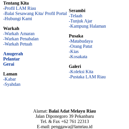
Tentang Kita
-
Profil LAM Riau
Serambi
-Balai Sesawang Kita/ Profil Portal
-Telaah
-Hubungi Kami
-Tunjuk Ajar
-Kampung Halaman
Warkah
-Warkah Amaran
Pusaka
-Warkan Penabalan
-Matabudaya
-Warkah Petuah
-Orang Patut
-Kias
Anugerah
-
Kosakata
Pelantar
Gerai
Galeri
-Koleksi Kita
Laman
-Pustaka LAM Riau
-Kabar
-Syahdan
Alamat:
Balai Adat Melayu Riau
Jalan Diponegoro 39 Pekanbaru
Tel. & Fax +62 761 22313
E-mail: penggawa@lamriau.id