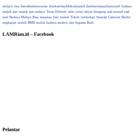
melayu
riau
daerahistimewariau
datukseritaufikikramjamil
datukserimarjohanyusuf
budaya
tunjuk ajar
tunjuk ajar melayu
Tenas Effendy
adat
cerita rakyat
dongeng
asal muasal
asal
usul
Budaya Melayu Riau
tanaman
bmr
mulok
Tokoh
tumbuhan
Sutardji Calzoum Bachri
ungkapan
mulok BMR
mulok budaya melayu riau
Ingatan Budi
LAMRiau.id – Facebook
Pelantar