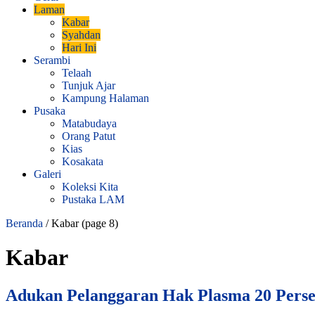
Laman
Kabar
Syahdan
Hari Ini
Serambi
Telaah
Tunjuk Ajar
Kampung Halaman
Pusaka
Matabudaya
Orang Patut
Kias
Kosakata
Galeri
Koleksi Kita
Pustaka LAM
Beranda
/
Kabar
(page 8)
Kabar
Adukan Pelanggaran Hak Plasma 20 Pers