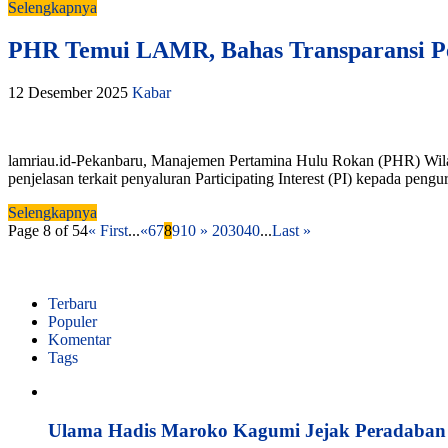
Selengkapnya
PHR Temui LAMR, Bahas Transparansi Pen
12 Desember 2025
Kabar
lamriau.id-Pekanbaru, Manajemen Pertamina Hulu Rokan (PHR) Wila
penjelasan terkait penyaluran Participating Interest (PI) kepada 
Selengkapnya
Page 8 of 54
« First
...
«
6
7
8
9
10
»
20
30
40
...
Last »
Terbaru
Populer
Komentar
Tags
Ulama Hadis Maroko Kagumi Jejak Peradaban K