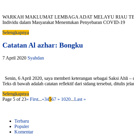
WARKAH MAKLUMAT LEMBAGA ADAT MELAYU RIAU TENTANG
Individu dalam Masyarakat Menentukan Penyebaran COVID-19
Selengkapnya
Catatan Al azhar: Bongku
7 April 2020
Syahdan
Senin, 6 April 2020, saya memberi keterangan sebagai Saksi Ahli – d
Teks di bawah adalah catatan reflektif dari sidang tersebut, ditulis jela
Selengkapnya
Page 5 of 23
« First
...
«
3
4
5
6
7
»
10
20
...
Last »
Terbaru
Populer
Komentar