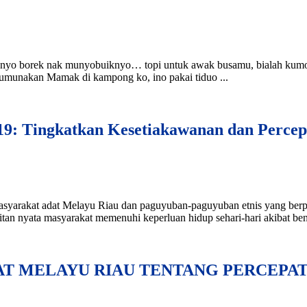
o borek nak munyobuiknyo… topi untuk awak busamu, bialah kumoti-
munakan Mamak di kampong ko, ino pakai tiduo ...
: Tingkatkan Kesetiakawanan dan Perce
at adat Melayu Riau dan paguyuban-paguyuban etnis yang berpay
tan nyata masyarakat memenuhi keperluan hidup sehari-hari akibat benc
 MELAYU RIAU TENTANG PERCEPAT