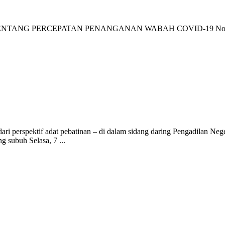
 PERCEPATAN PENANGANAN WABAH COVID-19 Nomor: 09/WA
ari perspektif adat pebatinan – di dalam sidang daring Pengadilan Ne
ng subuh Selasa, 7 ...