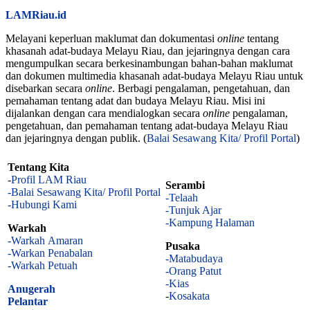
LAMRiau.id
Melayani keperluan maklumat dan dokumentasi
online
tentang
khasanah adat-budaya Melayu Riau, dan jejaringnya dengan cara
mengumpulkan secara berkesinambungan bahan-bahan maklumat
dan dokumen multimedia khasanah adat-budaya Melayu Riau untuk
disebarkan secara
online
. Berbagi pengalaman, pengetahuan, dan
pemahaman tentang adat dan budaya Melayu Riau. Misi ini
dijalankan dengan cara mendialogkan secara
online
pengalaman,
pengetahuan, dan pemahaman tentang adat-budaya Melayu Riau
dan jejaringnya dengan publik. (
Balai Sesawang Kita/ Profil Portal
)
Tentang Kita
-
Profil LAM Riau
Serambi
-Balai Sesawang Kita/ Profil Portal
-Telaah
-Hubungi Kami
-Tunjuk Ajar
-Kampung Halaman
Warkah
-Warkah Amaran
Pusaka
-Warkan Penabalan
-Matabudaya
-Warkah Petuah
-Orang Patut
-Kias
Anugerah
-
Kosakata
Pelantar