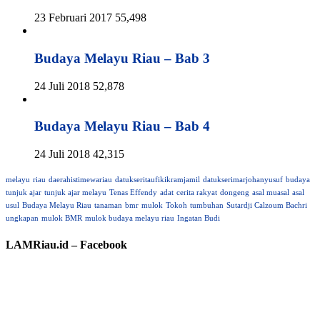
23 Februari 2017
55,498
Budaya Melayu Riau – Bab 3
24 Juli 2018
52,878
Budaya Melayu Riau – Bab 4
24 Juli 2018
42,315
melayu
riau
daerahistimewariau
datukseritaufikikramjamil
datukserimarjohanyusuf
budaya
tunjuk ajar
tunjuk ajar melayu
Tenas Effendy
adat
cerita rakyat
dongeng
asal muasal
asal
usul
Budaya Melayu Riau
tanaman
bmr
mulok
Tokoh
tumbuhan
Sutardji Calzoum Bachri
ungkapan
mulok BMR
mulok budaya melayu riau
Ingatan Budi
LAMRiau.id – Facebook