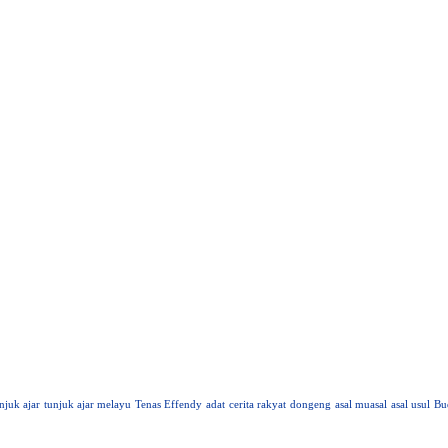
njuk ajar
tunjuk ajar melayu
Tenas Effendy
adat
cerita rakyat
dongeng
asal muasal
asal usul
Bu