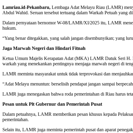
Lamriau.id-Pekanbaru,
Lembaga Adat Melayu Riau (LAMR) menyeru
Abdul Wahid. Seruan tersebut tertuang dalam Warkah Petuah yang d
Dalam pernyataan bernomor W-08/LAMR/XI/2025 itu, LAMR menegas
hukum.
“Yang benar ditegakkan, yang salah jangan disembunyikan; yang luru
Jaga Marwah Negeri dan Hindari Fitnah
Ketua Umum Majelis Kerapatan Adat (MKA) LAMR Datuk Seri H. M
warkah yang menekankan pentingnya menjaga marwah negeri di tenga
LAMR meminta masyarakat untuk tidak terprovokasi dan menjauhkan 
“Adat Melayu menuntun: berselisih pendapat jangan sampai berpeca
LAMR juga menegaskan bahwa roda pemerintahan di Riau harus tetap 
Pesan untuk Plt Gubernur dan Pemerintah Pusat
Dalam petuahnya, LAMR memberikan pesan khusus kepada Pelaksana 
pemerintahan.
Selain itu, LAMR juga meminta pemerintah pusat dan aparat penegak h