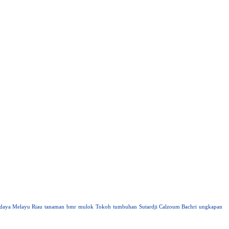
daya Melayu Riau
tanaman
bmr
mulok
Tokoh
tumbuhan
Sutardji Calzoum Bachri
ungkapan