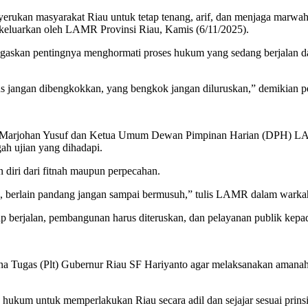
kan masyarakat Riau untuk tetap tenang, arif, dan menjaga marwah
ikeluarkan oleh LAMR Provinsi Riau, Kamis (6/11/2025).
kan pentingnya menghormati proses hukum yang sedang berjalan da
s jangan dibengkokkan, yang bengkok jangan diluruskan,” demikian pet
arjohan Yusuf dan Ketua Umum Dewan Pimpinan Harian (DPH) LAMR
h ujian yang dihadapi.
diri dari fitnah maupun perpecahan.
h, berlain pandang jangan sampai bermusuh,” tulis LAMR dalam warka
berjalan, pembangunan harus diteruskan, dan pelayanan publik kepada 
Tugas (Plt) Gubernur Riau SF Hariyanto agar melaksanakan amanah 
ukum untuk memperlakukan Riau secara adil dan sejajar sesuai prinsip