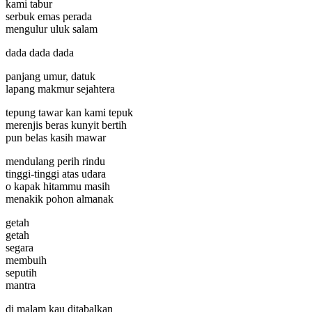
kami tabur
serbuk emas perada
mengulur uluk salam
dada dada dada
panjang umur, datuk
lapang makmur sejahtera
tepung tawar kan kami tepuk
merenjis beras kunyit bertih
pun belas kasih mawar
mendulang perih rindu
tinggi-tinggi atas udara
o kapak hitammu masih
menakik pohon almanak
getah
getah
segara
membuih
seputih
mantra
di malam kau ditabalkan