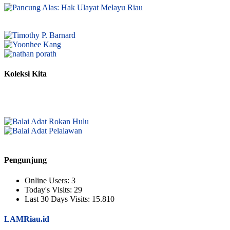
Koleksi Kita
Pengunjung
Online Users:
3
Today's Visits:
29
Last 30 Days Visits:
15.810
LAMRiau.id