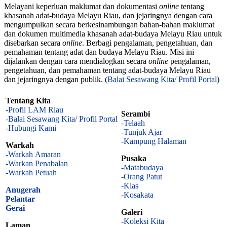
Melayani keperluan maklumat dan dokumentasi
online
tentang
khasanah adat-budaya Melayu Riau, dan jejaringnya dengan cara
mengumpulkan secara berkesinambungan bahan-bahan maklumat
dan dokumen multimedia khasanah adat-budaya Melayu Riau untuk
disebarkan secara
online
. Berbagi pengalaman, pengetahuan, dan
pemahaman tentang adat dan budaya Melayu Riau. Misi ini
dijalankan dengan cara mendialogkan secara
online
pengalaman,
pengetahuan, dan pemahaman tentang adat-budaya Melayu Riau
dan jejaringnya dengan publik. (
Balai Sesawang Kita/ Profil Portal
)
Tentang Kita
-
Profil LAM Riau
Serambi
-Balai Sesawang Kita/ Profil Portal
-Telaah
-Hubungi Kami
-Tunjuk Ajar
-Kampung Halaman
Warkah
-Warkah Amaran
Pusaka
-Warkan Penabalan
-Matabudaya
-Warkah Petuah
-Orang Patut
-Kias
Anugerah
-
Kosakata
Pelantar
Gerai
Galeri
-Koleksi Kita
Laman