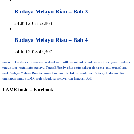
Budaya Melayu Riau – Bab 3
24 Juli 2018
52,863
Budaya Melayu Riau – Bab 4
24 Juli 2018
42,307
melayu
riau
daerahistimewariau
datukseritaufikikramjamil
datukserimarjohanyusuf
budaya
tunjuk ajar
tunjuk ajar melayu
Tenas Effendy
adat
cerita rakyat
dongeng
asal muasal
asal
usul
Budaya Melayu Riau
tanaman
bmr
mulok
Tokoh
tumbuhan
Sutardji Calzoum Bachri
ungkapan
mulok BMR
mulok budaya melayu riau
Ingatan Budi
LAMRiau.id – Facebook