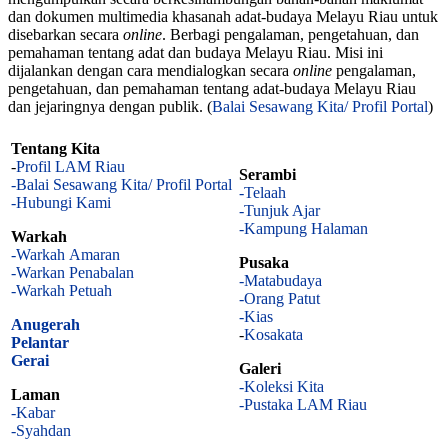
dan dokumen multimedia khasanah adat-budaya Melayu Riau untuk
disebarkan secara
online
. Berbagi pengalaman, pengetahuan, dan
pemahaman tentang adat dan budaya Melayu Riau. Misi ini
dijalankan dengan cara mendialogkan secara
online
pengalaman,
pengetahuan, dan pemahaman tentang adat-budaya Melayu Riau
dan jejaringnya dengan publik. (
Balai Sesawang Kita/ Profil Portal
)
Tentang Kita
-
Profil LAM Riau
Serambi
-Balai Sesawang Kita/ Profil Portal
-Telaah
-Hubungi Kami
-Tunjuk Ajar
-Kampung Halaman
Warkah
-Warkah Amaran
Pusaka
-Warkan Penabalan
-Matabudaya
-Warkah Petuah
-Orang Patut
-Kias
Anugerah
-
Kosakata
Pelantar
Gerai
Galeri
-Koleksi Kita
Laman
-Pustaka LAM Riau
-Kabar
-Syahdan