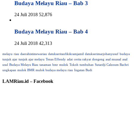
Budaya Melayu Riau – Bab 3
24 Juli 2018
52,876
Budaya Melayu Riau – Bab 4
24 Juli 2018
42,313
melayu
riau
daerahistimewariau
datukseritaufikikramjamil
datukserimarjohanyusuf
budaya
tunjuk ajar
tunjuk ajar melayu
Tenas Effendy
adat
cerita rakyat
dongeng
asal muasal
asal
usul
Budaya Melayu Riau
tanaman
bmr
mulok
Tokoh
tumbuhan
Sutardji Calzoum Bachri
ungkapan
mulok BMR
mulok budaya melayu riau
Ingatan Budi
LAMRiau.id – Facebook