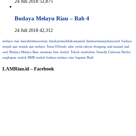
24 Juli 2018
52,875
Budaya Melayu Riau – Bab 4
24 Juli 2018
42,312
melayu
riau
daerahistimewariau
datukseritaufikikramjamil
datukserimarjohanyusuf
budaya
tunjuk ajar
tunjuk ajar melayu
Tenas Effendy
adat
cerita rakyat
dongeng
asal muasal
asal
usul
Budaya Melayu Riau
tanaman
bmr
mulok
Tokoh
tumbuhan
Sutardji Calzoum Bachri
ungkapan
mulok BMR
mulok budaya melayu riau
Ingatan Budi
LAMRiau.id – Facebook