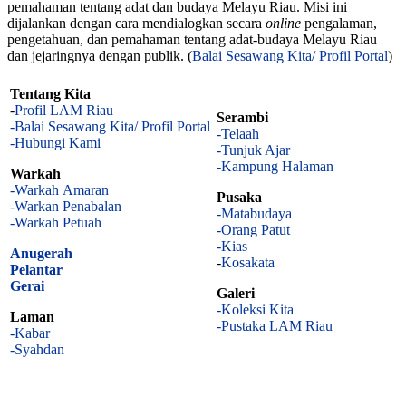
pemahaman tentang adat dan budaya Melayu Riau. Misi ini
dijalankan dengan cara mendialogkan secara
online
pengalaman,
pengetahuan, dan pemahaman tentang adat-budaya Melayu Riau
dan jejaringnya dengan publik. (
Balai Sesawang Kita/ Profil Portal
)
Tentang Kita
-
Profil LAM Riau
Serambi
-Balai Sesawang Kita/ Profil Portal
-Telaah
-Hubungi Kami
-Tunjuk Ajar
-Kampung Halaman
Warkah
-Warkah Amaran
Pusaka
-Warkan Penabalan
-Matabudaya
-Warkah Petuah
-Orang Patut
-Kias
Anugerah
-
Kosakata
Pelantar
Gerai
Galeri
-Koleksi Kita
Laman
-Pustaka LAM Riau
-Kabar
-Syahdan