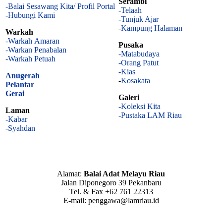
Serambi
-Balai Sesawang Kita/ Profil Portal
-Telaah
-Hubungi Kami
-Tunjuk Ajar
-Kampung Halaman
Warkah
-Warkah Amaran
Pusaka
-Warkan Penabalan
-Matabudaya
-Warkah Petuah
-Orang Patut
-Kias
Anugerah
-
Kosakata
Pelantar
Gerai
Galeri
-Koleksi Kita
Laman
-Pustaka LAM Riau
-Kabar
-Syahdan
Alamat:
Balai Adat Melayu Riau
Jalan Diponegoro 39 Pekanbaru
Tel. & Fax +62 761 22313
E-mail: penggawa@lamriau.id