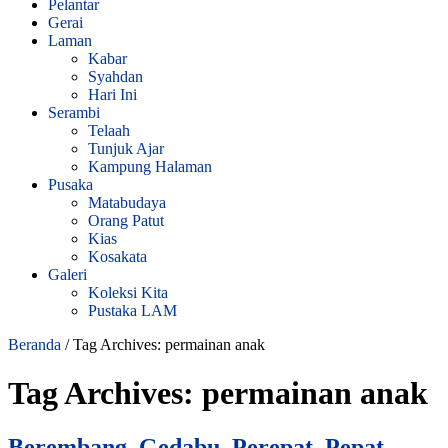
Pelantar
Gerai
Laman
Kabar
Syahdan
Hari Ini
Serambi
Telaah
Tunjuk Ajar
Kampung Halaman
Pusaka
Matabudaya
Orang Patut
Kias
Kosakata
Galeri
Koleksi Kita
Pustaka LAM
Beranda
/
Tag Archives: permainan anak
Tag Archives:
permainan anak
Berembang, Gedabu, Perepat, Pepat,