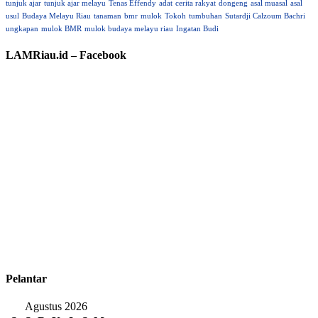
tunjuk ajar
tunjuk ajar melayu
Tenas Effendy
adat
cerita rakyat
dongeng
asal muasal
asal
usul
Budaya Melayu Riau
tanaman
bmr
mulok
Tokoh
tumbuhan
Sutardji Calzoum Bachri
ungkapan
mulok BMR
mulok budaya melayu riau
Ingatan Budi
LAMRiau.id – Facebook
Pelantar
Agustus 2026