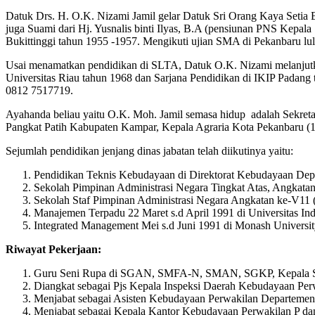
Datuk Drs. H. O.K. Nizami Jamil gelar Datuk Sri Orang Kaya Setia B
juga Suami dari Hj. Yusnalis binti Ilyas, B.A (pensiunan PNS Kep
Bukittinggi tahun 1955 -1957. Mengikuti ujian SMA di Pekanbaru lul
Usai menamatkan pendidikan di SLTA, Datuk O.K. Nizami melanjutka
Universitas Riau tahun 1968 dan Sarjana Pendidikan di IKIP Padang
0812 7517719.
Ayahanda beliau yaitu O.K. Moh. Jamil semasa hidup adalah Sekret
Pangkat Patih Kabupaten Kampar, Kepala Agraria Kota Pekanbaru (
Sejumlah pendidikan jenjang dinas jabatan telah diikutinya yaitu:
Pendidikan Teknis Kebudayaan di Direktorat Kebudayaan Dep.
Sekolah Pimpinan Administrasi Negara Tingkat Atas, Angkatan 
Sekolah Staf Pimpinan Administrasi Negara Angkatan ke-V11 
Manajemen Terpadu 22 Maret s.d April 1991 di Universitas Ind
Integrated Management Mei s.d Juni 1991 di Monash Universit
Riwayat Pekerjaan:
Guru Seni Rupa di SGAN, SMFA-N, SMAN, SGKP, Kepala S
Diangkat sebagai Pjs Kepala Inspeksi Daerah Kebudayaan Pe
Menjabat sebagai Asisten Kebudayaan Perwakilan Departemen
Menjabat sebagai Kepala Kantor Kebudayaan Perwakilan P da