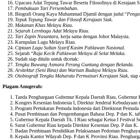
Upacara Adat Tepung Tawar Beserta Filosofinya di Kerajaan S
Pembakuan Tari Persembahan
.
Biografi Orang Kaya Muhammad Djamil dengan judul “
Penga
Tepuk Tepung Tawar dan Filosofi Kerajaan Siak
.
Makanan Khas Melayu Riau
.
Sejarah Lernbaga Adat Melayu Riau
.
Tari Zapin Nusantara
, kerja sama dengan Johor Malaysia.
Kurnpulan Lagu Melayu Riau.
Ciptaan Lagu Sultan Syarif Kasim Pahlawan Nasional.
Sejarah “
Raja Kecik Pahlawan Melayu di Selat Melaka.
Sudah siap ditulis untuk dicetak:
Tengku Buwang Asmara Perang Guntung dengan Belanda.
Arsitektur (Seni Bina) dan Warisan Budaya Melayu Riau
.
Otobiografi Tengku Maharatu Permaisuri Kerajaan Siak
, siap
Piagam Anugerah:
Tanda Penghargaan Gubemur Kepala Daerah Riau, Gubernur 
Kongres Kesenian Indonesia I, Direktur Jenderal Kebudayaan 
Program Pertukaran Pemuda lndonesia dari Direktorat Pemuda
Pusat Pembinaan dan Pengembangan Bahasa Dep. P dan K. ta
Gubernur Kepala Daerah Tk. I Riau sebagai Ketua I Festival 
Surat Gubernur Riau kepada Direktur Kesenian Dep. P dan K.
Badan Pembinaan Pendidikan Pelaksanaan Pedoman Penghayat
Kepala Kantor Wilayah Dep. P dan K Provinsi Riau. Pengharg