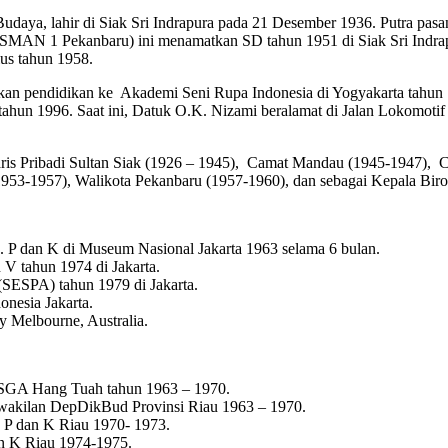
udaya, lahir di Siak Sri Indrapura pada 21 Desember 1936. Putra pas
ala SMAN 1 Pekanbaru) ini menamatkan SD tahun 1951 di Siak Sri Ind
us tahun 1958.
n pendidikan ke Akademi Seni Rupa Indonesia di Yogyakarta tahun 19
 tahun 1996. Saat ini, Datuk O.K. Nizami beralamat di Jalan Lokomot
aris Pribadi Sultan Siak (1926 – 1945), Camat Mandau (1945-1947),
1953-1957), Walikota Pekanbaru (1957-1960), dan sebagai Kepala B
 P dan K di Museum Nasional Jakarta 1963 selama 6 bulan.
V tahun 1974 di Jakarta.
(SESPA) tahun 1979 di Jakarta.
onesia Jakarta.
y Melbourne, Australia.
GA Hang Tuah tahun 1963 – 1970.
rwakilan DepDikBud Provinsi Riau 1963 – 1970.
 P dan K Riau 1970- 1973.
n K Riau 1974-1975.