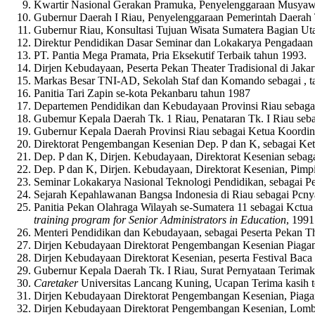
Kwartir Nasional Gerakan Pramuka, Penyelenggaraan Musyawa
Gubernur Daerah I Riau, Penyelenggaraan Pemerintah Daerah T
Gubernur Riau, Konsultasi Tujuan Wisata Sumatera Bagian U
Direktur Pendidikan Dasar Seminar dan Lokakarya Pengadaan 
PT. Pantia Mega Pramata, Pria Eksekutif Terbaik tahun 1993.
Dirjen Kebudayaan, Peserta Pekan Theater Tradisional di Jakar
Markas Besar TNI-AD, Sekolah Staf dan Komando sebagai , t
Panitia Tari Zapin se-kota Pekanbaru tahun 1987
Departemen Pendidikan dan Kebudayaan Provinsi Riau sebagai
Gubemur Kepala Daerah Tk. 1 Riau, Penataran Tk. I Riau seba
Gubernur Kepala Daerah Provinsi Riau sebagai Ketua Koordin
Direktorat Pengembangan Kesenian Dep. P dan K, sebagai Ketu
Dep. P dan K, Dirjen. Kebudayaan, Direktorat Kesenian sebaga
Dep. P dan K, Dirjen. Kebudayaan, Direktorat Kesenian, Pim
Seminar Lokakarya Nasional Teknologi Pendidikan, sebagai Pe
Sejarah Kepahlawanan Bangsa Indonesia di Riau sebagai Pcnya
Panitia Pekan Olahraga Wilayah se-Sumatera 11 sebagai Kctua
training program for Senior Administrators in Education
, 1991
Menteri Pendidikan dan Kebudayaan, sebagai Peserta Pekan The
Dirjen Kebudayaan Direktorat Pengembangan Kesenian Piagam
Dirjen Kebudayaan Direktorat Kesenian, peserta Festival Baca P
Gubernur Kepala Daerah Tk. I Riau, Surat Pernyataan Terimak
Caretaker
Universitas Lancang Kuning, Ucapan Terima kasih t
Dirjen Kebudayaan Direktorat Pengembangan Kesenian, Piaga
Dirjen Kebudayaan Direktorat Pengembangan Kesenian, Lomba 