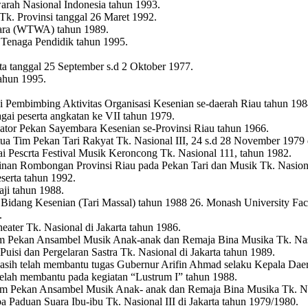
rah Nasional Indonesia tahun 1993.
k. Provinsi tanggal 26 Maret 1992.
tara (WTWA) tahun 1989.
Tenaga Pendidik tahun 1995.
ta tanggal 25 September s.d 2 Oktober 1977.
ahun 1995.
 Pembimbing Aktivitas Organisasi Kesenian se-daerah Riau tahun 198
gai peserta angkatan ke VII tahun 1979.
ator Pekan Sayembara Kesenian se-Provinsi Riau tahun 1966.
a Tim Pekan Tari Rakyat Tk. Nasional III, 24 s.d 28 November 1979 d
i Pescrta Festival Musik Keroncong Tk. Nasional 111, tahun 1982.
pinan Rombongan Provinsi Riau pada Pekan Tari dan Musik Tk. Nasion
serta tahun 1992.
ji tahun 1988.
 Bidang Kesenian (Tari Massal) tahun 1988 26. Monash University Fac
.
ater Tk. Nasional di Jakarta tahun 1986.
 Pekan Ansambel Musik Anak-anak dan Remaja Bina Musika Tk. Nasion
uisi dan Pergelaran Sastra Tk. Nasional di Jakarta tahun 1989.
asih telah membantu tugas Gubernur Arifin Ahmad selaku Kepala Daer
elah membantu pada kegiatan “Lustrum I” tahun 1988.
m Pekan Ansambel Musik Anak- anak dan Remaja Bina Musika Tk. Nas
Paduan Suara Ibu-ibu Tk. Nasional III di Jakarta tahun 1979/1980.