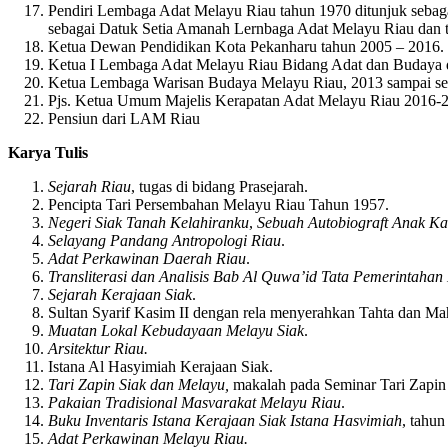
Pendiri Lembaga Adat Melayu Riau tahun 1970 ditunjuk sebag
sebagai Datuk Setia Amanah Lernbaga Adat Melayu Riau dan
Ketua Dewan Pendidikan Kota Pekanharu tahun 2005 – 2016.
Ketua I Lembaga Adat Melayu Riau Bidang Adat dan Budaya 
Ketua Lembaga Warisan Budaya Melayu Riau, 2013 sampai se
Pjs. Ketua Umum Majelis Kerapatan Adat Melayu Riau 2016-
Pensiun dari LAM Riau
Karya Tulis
Sejarah Riau
, tugas di bidang Prasejarah.
Pencipta Tari Persembahan Melayu Riau Tahun 1957.
Negeri Siak Tanah Kelahiranku
,
Sebuah Autobiograft Anak 
Selayang Pandang Antropologi Riau
.
Adat Perkawinan Daerah Riau
.
Transliterasi dan Analisis Bab Al Quwa’id Tata Pemerintahan
Sejarah Kerajaan Siak
.
Sultan Syarif Kasim II dengan rela menyerahkan Tahta dan M
Muatan Lokal Kebudayaan Melayu Siak
.
Arsitektur Riau.
Istana Al Hasyimiah Kerajaan Siak.
Tari Zapin Siak dan Melayu,
makalah pada Seminar Tari Zapin 
Pakaian Tradisional Masvarakat Melayu Riau
.
Buku Inventaris Istana Kerajaan Siak Istana Hasvimiah
, tahun
Adat Perkawinan Melayu Riau.