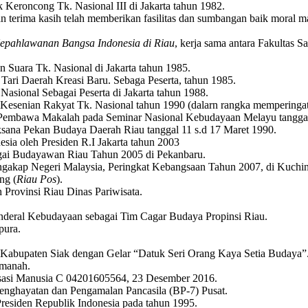
 Keroncong Tk. Nasional III di Jakarta tahun 1982.
 terima kasih telah memberikan fasilitas dan sumbangan baik moral mau
epahlawanan Bangsa Indonesia di Riau
, kerja sama antara Fakultas 
 Suara Tk. Nasional di Jakarta tahun 1985.
 Tari Daerah Kreasi Baru. Sebaga Peserta, tahun 1985.
Nasional Sebagai Peserta di Jakarta tahun 1988.
al Kesenian Rakyat Tk. Nasional tahun 1990 (dalarn rangka memperinga
Pembawa Makalah pada Seminar Nasional Kebudayaan Melayu tanggal 1
ksana Pekan Budaya Daerah Riau tanggal 11 s.d 17 Maret 1990.
ia oleh Presiden R.I Jakarta tahun 2003
gai Budayawan Riau Tahun 2005 di Pekanbaru.
engakap Negeri Malaysia, Peringkat Kebangsaan Tahun 2007, di Kuchi
ng (
Riau Pos
).
 Provinsi Riau Dinas Pariwisata.
nderal Kebudayaan sebagai Tim Cagar Budaya Propinsi Riau.
pura.
Kabupaten Siak dengan Gelar “Datuk Seri Orang Kaya Setia Budaya”
Amanah.
Asasi Manusia C 04201605564, 23 Desember 2016.
nghayatan dan Pengamalan Pancasila (BP-7) Pusat.
esiden Republik Indonesia pada tahun 1995.