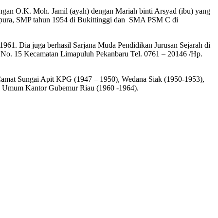
angan O.K. Moh. Jamil (ayah) dengan Mariah binti Arsyad (ibu) yang
rapura, SMP tahun 1954 di Bukittinggi dan SMA PSM C di
61. Dia juga berhasil Sarjana Muda Pendidikan Jurusan Sejarah di
if No. 15 Kecamatan Limapuluh Pekanbaru Tel. 0761 – 20146 /Hp.
 Camat Sungai Apit KPG (1947 – 1950), Wedana Siak (1950-1953),
iro Umum Kantor Gubemur Riau (1960 -1964).