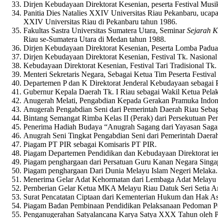
Dirjen Kebudayaan Direktorat Kesenian, peserta Festival Musik
Panitia Dies Natalies XXIV Universitas Riau Pekanbaru, ucapan
XXIV Universitas Riau di Pekanbaru tahun 1986.
Fakultas Sastra Universitas Sumatera Utara, Seminar
Sejarah K
Riau se-Sumatera Utara di Medan tahun 1988.
Dirjen Kebudayaan Direktorat Kesenian, Peserta Lomba Paduan
Dirjen Kebudayaan Direktorat Kesenian, Festival Tk. Nasional
Kebudayaan Direktorat Kesenian, Festival Tari Tradisional Tk. 
Menteri Sekretaris Negara, Sebagai Ketua Tim Peserta Festiv
Departemen P dan K Direktorat Jenderal Kebudayaan sebagai 
Gubernur Kepala Daerah Tk. I Riau sebagai Wakil Ketua Pela
Anugerah Melati, Pengabdian Kepada Gerakan Pramuka Indones
Anugerah Pengabdian Seni dari Pemerintah Daerah Riau Seba
Bintang Semangat Rimba Kelas II (Perak) dari Persekutuan P
Penerima Hadiah Budaya “Anugrah Sagang dari Yayasan Saga
Anugrah Seni Tingkat Pengabdian Seni dari Pemerintah Daerah
Piagam PT PIR sebagai Komisaris PT PIR.
Piagam Departemen Pendidikan dan Kebudayaan Direktorat ie
Piagam penghargaan dari Persatuan Guru Kanan Negara Singa
Piagam penghargaan Dari Dunia Melayu Islam Negeri Melaka.
Menerima Gelar Adat Kehormatan dari Lembaga Adat Melayu 
Pernberian Gelar Ketua MKA Melayu Riau Datuk Seri Setia 
Surat Pencatatan Ciptaan dari Kementerian Hukum dan Hak 
Piagam Badan Pembinaan Pendidikan Pelaksanaan Pedoman Pe
Penganugerahan Satyalancana Karya Satya XXX Tahun oleh Pr