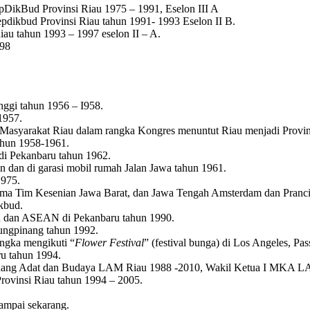
DikBud Provinsi Riau 1975 – 1991, Eselon III A
ikbud Provinsi Riau tahun 1991- 1993 Eselon II B.
au tahun 1993 – 1997 eselon II – A.
998
ggi tahun 1956 – I958.
1957.
asyarakat Riau dalam rangka Kongres menuntut Riau menjadi Provinsi
ahun 1958-1961.
di Pekanbaru tahun 1962.
n dan di garasi mobil rumah Jalan Jawa tahun 1961.
1975.
ma Tim Kesenian Jawa Barat, dan Jawa Tengah Amsterdam dan Pranci
kbud.
u dan ASEAN di Pekanbaru tahun 1990.
ungpinang tahun 1992.
ngka mengikuti “
Flower Festival
” (festival bunga) di Los Angeles, Pa
u tahun 1994.
Bidang Adat dan Budaya LAM Riau 1988 -2010, Wakil Ketua I MKA 
ovinsi Riau tahun 1994 – 2005.
ampai sekarang.