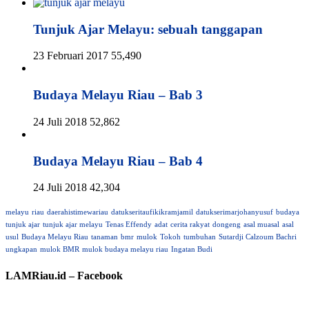
Tunjuk Ajar Melayu: sebuah tanggapan
23 Februari 2017
55,490
Budaya Melayu Riau – Bab 3
24 Juli 2018
52,862
Budaya Melayu Riau – Bab 4
24 Juli 2018
42,304
melayu
riau
daerahistimewariau
datukseritaufikikramjamil
datukserimarjohanyusuf
budaya
tunjuk ajar
tunjuk ajar melayu
Tenas Effendy
adat
cerita rakyat
dongeng
asal muasal
asal
usul
Budaya Melayu Riau
tanaman
bmr
mulok
Tokoh
tumbuhan
Sutardji Calzoum Bachri
ungkapan
mulok BMR
mulok budaya melayu riau
Ingatan Budi
LAMRiau.id – Facebook