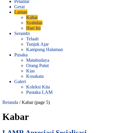
Pelantar
Gerai
Laman
Kabar
Syahdan
Hari Ini
Serambi
Telaah
Tunjuk Ajar
Kampung Halaman
Pusaka
Matabudaya
Orang Patut
Kias
Kosakata
Galeri
Koleksi Kita
Pustaka LAM
Beranda
/
Kabar
(page 5)
Kabar
LAMR Apresiasi Sosialisasi