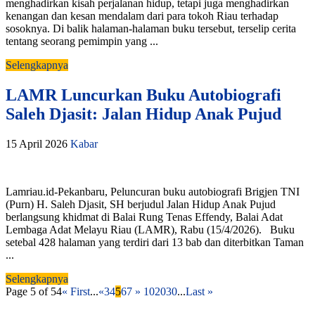
menghadirkan kisah perjalanan hidup, tetapi juga menghadirkan
kenangan dan kesan mendalam dari para tokoh Riau terhadap
sosoknya. Di balik halaman-halaman buku tersebut, terselip cerita
tentang seorang pemimpin yang ...
Selengkapnya
LAMR Luncurkan Buku Autobiografi
Saleh Djasit: Jalan Hidup Anak Pujud
15 April 2026
Kabar
Lamriau.id-Pekanbaru, Peluncuran buku autobiografi Brigjen TNI
(Purn) H. Saleh Djasit, SH berjudul Jalan Hidup Anak Pujud
berlangsung khidmat di Balai Rung Tenas Effendy, Balai Adat
Lembaga Adat Melayu Riau (LAMR), Rabu (15/4/2026). Buku
setebal 428 halaman yang terdiri dari 13 bab dan diterbitkan Taman
...
Selengkapnya
Page 5 of 54
« First
...
«
3
4
5
6
7
»
10
20
30
...
Last »