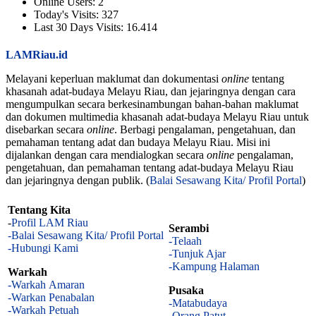
Online Users:
2
Today's Visits:
327
Last 30 Days Visits:
16.414
LAMRiau.id
Melayani keperluan maklumat dan dokumentasi
online
tentang
khasanah adat-budaya Melayu Riau, dan jejaringnya dengan cara
mengumpulkan secara berkesinambungan bahan-bahan maklumat
dan dokumen multimedia khasanah adat-budaya Melayu Riau untuk
disebarkan secara
online
. Berbagi pengalaman, pengetahuan, dan
pemahaman tentang adat dan budaya Melayu Riau. Misi ini
dijalankan dengan cara mendialogkan secara
online
pengalaman,
pengetahuan, dan pemahaman tentang adat-budaya Melayu Riau
dan jejaringnya dengan publik. (
Balai Sesawang Kita/ Profil Portal
)
Tentang Kita
-
Profil LAM Riau
Serambi
-Balai Sesawang Kita/ Profil Portal
-Telaah
-Hubungi Kami
-Tunjuk Ajar
-Kampung Halaman
Warkah
-Warkah Amaran
Pusaka
-Warkan Penabalan
-Matabudaya
-Warkah Petuah
-Orang Patut