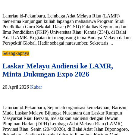
Lamriau.id-Pekanbaru, Lembaga Adat Melayu Riau (LAMR)
menerima kunjungan kuliah lapangan mahasiswa Program Studi
Pendidikan Guru Sekolah Dasar (PGSD) Fakultas Keguruan dan
Ilmu Pendidikan (FKIP) Universitas Riau, Kamis (23/4), di Balai
Adat LAMR. Kegiatan ini mengusung tema Budaya Melayu dalam
Perspektif Global. Hadir sebagai narasumber, Sekretaris ...
Selengkapnya
Laskar Melayu Audiensi ke LAMR,
Minta Dukungan Expo 2026
20 April 2026
Kabar
Lamriau.id-Pekanbaru, Sejumlah organisasi kemelayuan, Barisan
Muda Laskar Melayu Bijungsa Nusantara dan Laskar Rumpun
Masyarkat Riau Bersatu, melakukan audiensi dengan Dewan
Pimpinan Harian (DPH) Lembaga Adat Melayu Riau (LAMR)
Provinsi Riau, Senin (20/4/2026), di Balai Adat Jalan Diponogoro,
Pekanbaru. Audiensi tersebut dihadiri Panglima Barisan Muda