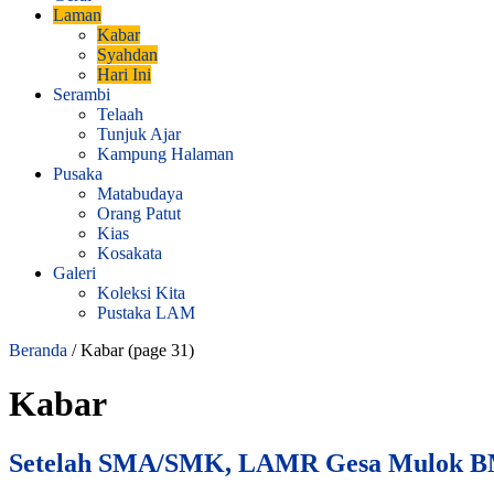
Laman
Kabar
Syahdan
Hari Ini
Serambi
Telaah
Tunjuk Ajar
Kampung Halaman
Pusaka
Matabudaya
Orang Patut
Kias
Kosakata
Galeri
Koleksi Kita
Pustaka LAM
Beranda
/
Kabar
(page 31)
Kabar
Setelah SMA/SMK, LAMR Gesa Mulok B