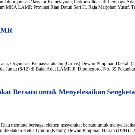
ejumlah organisasi/ lasykar Kemelayuan, berkonsolidasi di Lembaga
tum MKA LAMR Provinsi Riau Datuk Seri H. Raja Marjohan Yusuf. Tam
LAMR
unjuk ajar, Organisasi Kemasyarakatan (Ormas) Dewan Pimpinan Daerah
a Jumat (6/12) di Balai Adat LAMR Jl. Diponegoro, No. 39 Pekanbar
t Bersatu untuk Menyelesaikan Sengket
au meminta berbagsi elemen mssyarakat bersatu untuk menyelesaikan se
ian dikatakan Ketua Umum (Ketum) Dewan Pimpinan Harian (DPH) LA