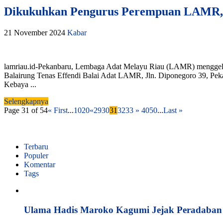
Dikukuhkan Pengurus Perempuan LAMR, D
21 November 2024
Kabar
lamriau.id-Pekanbaru, Lembaga Adat Melayu Riau (LAMR) menggela
Balairung Tenas Effendi Balai Adat LAMR, Jln. Diponegoro 39, Pe
Kebaya ...
Selengkapnya
Page 31 of 54
« First
...
10
20
«
29
30
31
32
33
»
40
50
...
Last »
Terbaru
Populer
Komentar
Tags
Ulama Hadis Maroko Kagumi Jejak Peradaban K