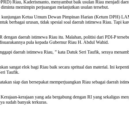
RD) Riau, Kaderismanto, menyambut baik usulan Riau menjadi daerah
diminta memimpin perjuangan melanjutkan usulan tersebut.
erima kunjungan Ketua Umum Dewan Pimpinan Harian (Ketum DPH) LAM
k berbagai urusan, tidak spesial soal daerah istimewa Riau. Tapi k
gan daerah istimewa Riau itu. Malahan, politisi dari PDI-P tersebut 
 disuarakannya pula kepada Gubernur Riau H. Abdul Wahid.
ggapi daerah istimewa Riau, ” kata Datuk Seri Taufik, seraya mena
akan sangat elok bagi Riau baik secara spritual dan material. Ini kepe
eri Taufik.
menyatakan siap dan bersepakat memperjuangkan Riau sebagai daerah 
Kerajaan-kerajaan yang ada bergabung dengan RI yang sekaligus meny
ya sudah banyak terkuras.