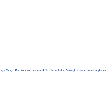
daya Melayu Riau
tanaman
bmr
mulok
Tokoh
tumbuhan
Sutardji Calzoum Bachri
ungkapan