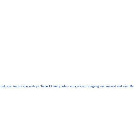
njuk ajar
tunjuk ajar melayu
Tenas Effendy
adat
cerita rakyat
dongeng
asal muasal
asal usul
Bu