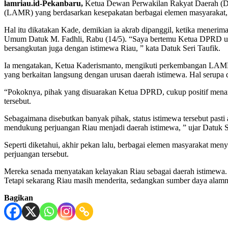
lamriau.id-Pekanbaru,
Ketua Dewan Perwakilan Rakyat Daerah (DP
(LAMR) yang berdasarkan kesepakatan berbagai elemen masyarakat, 
Hal itu dikatakan Kade, demikian ia akrab dipanggil, ketika men
Umum Datuk M. Fadhli, Rabu (14/5). “Saya bertemu Ketua DPRD untu
bersangkutan juga dengan istimewa Riau, ” kata Datuk Seri Taufik.
Ia mengatakan, Ketua Kaderismanto, mengikuti perkembangan LAMR den
yang berkaitan langsung dengan urusan daerah istimewa. Hal serupa
“Pokoknya, pihak yang disuarakan Ketua DPRD, cukup positif menan
tersebut.
Sebagaimana disebutkan banyak pihak, status istimewa tersebut pasti 
mendukung perjuangan Riau menjadi daerah istimewa, ” ujar Datuk S
Seperti diketahui, akhir pekan lalu, berbagai elemen masyarakat 
perjuangan tersebut.
Mereka senada menyatakan kelayakan Riau sebagai daerah istimewa. 
Tetapi sekarang Riau masih menderita, sedangkan sumber daya alamn
Bagikan