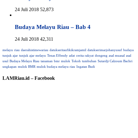
24 Juli 2018
52,873
Budaya Melayu Riau – Bab 4
24 Juli 2018
42,311
melayu
riau
daerahistimewariau
datukseritaufikikramjamil
datukserimarjohanyusuf
budaya
tunjuk ajar
tunjuk ajar melayu
Tenas Effendy
adat
cerita rakyat
dongeng
asal muasal
asal
usul
Budaya Melayu Riau
tanaman
bmr
mulok
Tokoh
tumbuhan
Sutardji Calzoum Bachri
ungkapan
mulok BMR
mulok budaya melayu riau
Ingatan Budi
LAMRiau.id – Facebook