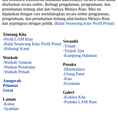
disebarkan secara
online
. Berbagi pengalaman, pengetahuan, dan
pemahaman tentang adat dan budaya Melayu Riau. Misi ini
dijalankan dengan cara mendialogkan secara
online
pengalaman,
pengetahuan, dan pemahaman tentang adat-budaya Melayu Riau
dan jejaringnya dengan publik. (
Balai Sesawang Kita/ Profil Portal
)
Tentang Kita
-
Profil LAM Riau
Serambi
-Balai Sesawang Kita/ Profil Portal
-Telaah
-Hubungi Kami
-Tunjuk Ajar
-Kampung Halaman
Warkah
-Warkah Amaran
Pusaka
-Warkan Penabalan
-Matabudaya
-Warkah Petuah
-Orang Patut
-Kias
Anugerah
-
Kosakata
Pelantar
Gerai
Galeri
-Koleksi Kita
Laman
-Pustaka LAM Riau
-Kabar
-Syahdan