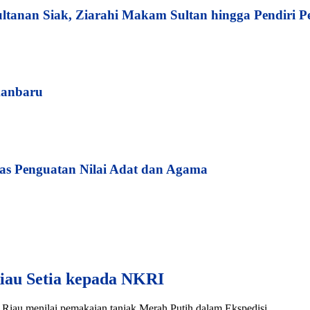
tanan Siak, Ziarahi Makam Sultan hingga Pendiri 
kanbaru
s Penguatan Nilai Adat dan Agama
iau Setia kepada NKRI
iau menilai pemakaian tanjak Merah Putih dalam Ekspedisi ...