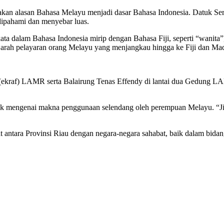
kan alasan Bahasa Melayu menjadi dasar Bahasa Indonesia. Datuk Ser
dipahami dan menyebar luas.
a dalam Bahasa Indonesia mirip dengan Bahasa Fiji, seperti “wanita”
arah pelayaran orang Melayu yang menjangkau hingga ke Fiji dan Ma
 (ekraf) LAMR serta Balairung Tenas Effendy di lantai dua Gedung LAM
ufik mengenai makna penggunaan selendang oleh perempuan Melayu. “Jik
at antara Provinsi Riau dengan negara-negara sahabat, baik dalam bid