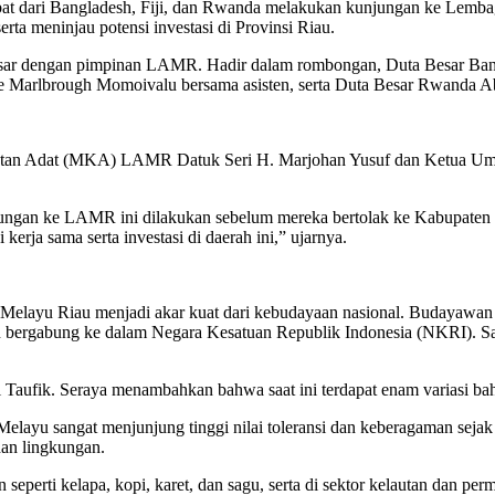
abat dari Bangladesh, Fiji, dan Rwanda melakukan kunjungan ke Lemb
ta meninjau potensi investasi di Provinsi Riau.
a besar dengan pimpinan LAMR. Hadir dalam rombongan, Duta Besar Ban
 Marlbrough Momoivalu bersama asisten, serta Duta Besar Rwanda Ab
rapatan Adat (MKA) LAMR Datuk Seri H. Marjohan Yusuf dan Ketua 
ungan ke LAMR ini dilakukan sebelum mereka bertolak ke Kabupaten K
rja sama serta investasi di daerah ini,” ujarnya.
g Melayu Riau menjadi akar kuat dari kebudayaan nasional. Budayawa
n bergabung ke dalam Negara Kesatuan Republik Indonesia (NKRI). Sala
i Taufik. Seraya menambahkan bahwa saat ini terdapat enam variasi ba
elayu sangat menjunjung tinggi nilai toleransi dan keberagaman se
dan lingkungan.
an seperti kelapa, kopi, karet, dan sagu, serta di sektor kelautan dan p