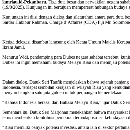
lamriau.id-Pekanbaru,
Tiga duta besar dan perwakilan negara sah
(19/8/2025). Kunjungan ini bertujuan mempererat hubungan budaya ser
Kunjungan ini diisi dengan dialog dan silaturahmi antara para dut
Sardar Habibur Rahman, Charge d’Affaires (CDA) Fiji Mr. Solomone
Ketiga delegasi disambut langsung oleh Ketua Umum Majelis Ke
Ikram Jamil.
Menurut Widi, pendamping para Dubes negara sahabat tersebut, kunj
Dubes ini ingin memahami budaya Melayu Riau dan meninjau potensi ke
Dalam dialog, Datuk Seri Taufik menjelaskan bahwa sejarah panjan
Indonesia, terdapat sembilan kerajaan di wilayah Riau yang kemudia
menyumbangkan satu juta gulden untuk perjuangan kemerdekaan.
“Bahasa Indonesia berasal dari Bahasa Melayu Riau,” ujar Datuk Ser
Sementara itu, Datuk Seri Marjohan menekankan bahwa masyarakat M
terus memberikan kontribusi pemikiran terhadap isu-isu kebudayaan 
“Riau memiliki banyak potensi investasi, antara lain di sektor pertani