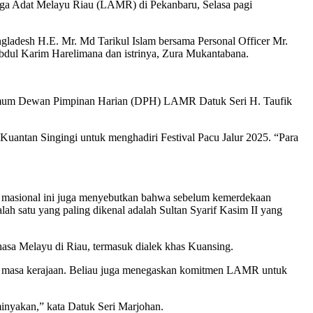
aga Adat Melayu Riau (LAMR) di Pekanbaru, Selasa pagi
gladesh H.E. Mr. Md Tarikul Islam bersama Personal Officer Mr.
dul Karim Harelimana dan istrinya, Zura Mukantabana.
Umum Dewan Pimpinan Harian (DPH) LAMR Datuk Seri H. Taufik
uantan Singingi untuk menghadiri Festival Pacu Jalur 2025. “Para
n masional ini juga menyebutkan bahwa sebelum kemerdekaan
h satu yang paling dikenal adalah Sultan Syarif Kasim II yang
hasa Melayu di Riau, termasuk dialek khas Kuansing.
jak masa kerajaan. Beliau juga menegaskan komitmen LAMR untuk
erminyakan,” kata Datuk Seri Marjohan.