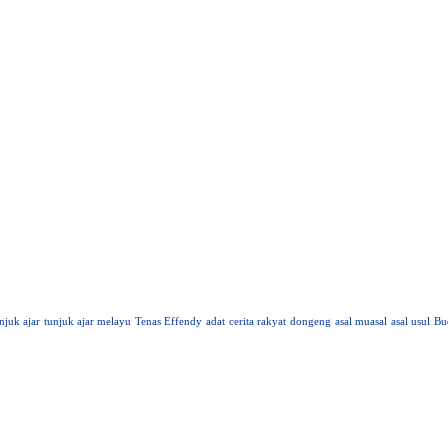
njuk ajar
tunjuk ajar melayu
Tenas Effendy
adat
cerita rakyat
dongeng
asal muasal
asal usul
Bu