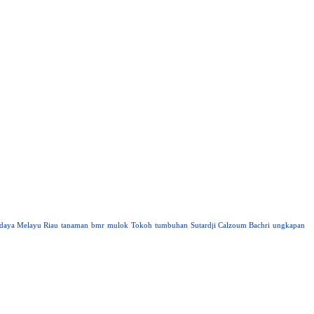
daya Melayu Riau
tanaman
bmr
mulok
Tokoh
tumbuhan
Sutardji Calzoum Bachri
ungkapan